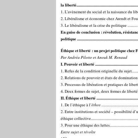
la liberté.................................................................
1. L’avènement du social et la naissance du libéral
2. Libéralisme et économie chez Arendt et Foucault 
3. Le libéralisme et la crise du politique ..................
En guise de conclusion : révolution, résistanc
politique .................................................................
Éthique et liberté : un projet politique chez F
Par Andréa Pilotte et Anouk M. Renaud
I. Pouvoir et liberté ...............................................
1. Refus de la condition originelle du sujet..............
2. Relations de pouvoir et états de domination ........
3. Processus de libération et pratiques de liberté......
4. Deux formes de sujet, deux formes de liberté........
II. Éthique et liberté ..............................................
1. De l’éthique à l’
êthos
......................................
2. Entre institutions et société – possibilité d’
éthique collective.....................................................
3. Pour une éthique des luttes...................................
Entre sujet et révolte