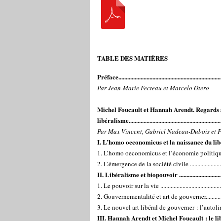
TABLE DES MATIÈRES
Préface.....................................................................
Par Jean-Marie Fecteau et Marcelo Otero
Michel Foucault et Hannah Arendt. Regards 
libéralisme..............................................................
Par Max Vincent, Gabriel Nadeau-Dubois et Fa
I. L’homo oeconomicus et la naissance du libéra
1. L’homo oeconomicus et l’économie politique .......
2. L’émergence de la société civile ...........................
II. Libéralisme et biopouvoir ................................
1. Le pouvoir sur la vie ............................................
2. Gouvernementalité et art de gouverner..................
3. Le nouvel art libéral de gouverner : l’autolimita
III. Hannah Arendt et Michel Foucault : le li