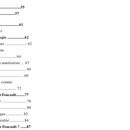
...................55
..................57
................61
et
...................62
.................... 62
mme
................ 64
matérialiste .... 67
........................... 69
...................... 69
re comme
................. 72
Foucault..........77
...................... 78
........................ 80
.................. 82
é ................ 84
 Foucault ? .......87