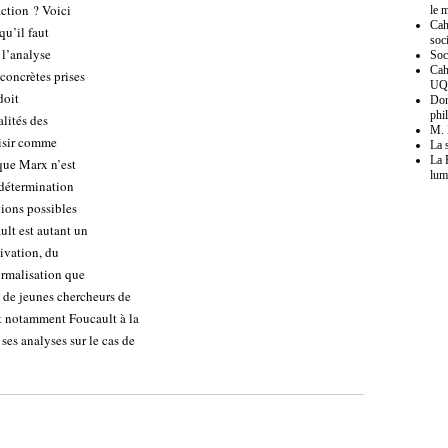
ction ? Voici
le 
Cah
u’il faut
soc
 l’analyse
Soc
Cah
 concrètes prises
U
doit
Don
phi
alités des
M. 
saisir comme
La 
La 
que Marx n’est
lum
 détermination
tions possibles
ult est autant un
tivation, du
ormalisation que
, de jeunes chercheurs de
t notamment Foucault à la
ses analyses sur le cas de