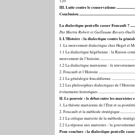
120
III. Lutte contre le conservatisme .........................
Conclusion .............................................................
La dialectique peut-elle casser Foucault ? ...........
Par Martin Robert et Guillaume Ravary-Ouell
I. L’Histoire : la dialectique contre la généalogie .
1. Le mouvement dialectique chez Hegel et Marx .....
1.1 La dialectique hégélienne : la Raison co
mouvement de l’histoire..........................................
1.2 La dialectique marxienne : le renversement 
2. Foucault et l’Histoire ...........................................
2.1 La généalogie foucaldienne ...............................
2.2 Les philosophies dialectiques de l’Histoi
événements historiques ..........................................
II. Le pouvoir : le débat entre les marxistes et 
1. La théorie marxienne de l’État et sa postérité ......
2. Foucault et la méthode stratégique.......................
2.1 La critique marxiste de la méthode stratégique..
2.2 La réponse aux marxistes : la gouvernementalit
Pour conclure : la dialectique peut-elle casser