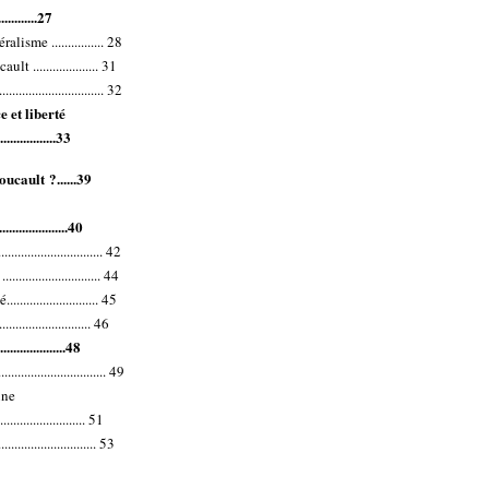
.............27
isme ................ 28
.................... 31
......................... 32
e et liberté
..................33
oucault ?......39
....................40
........................ 42
...................... 44
...................... 45
.................... 46
...................48
.................................. 49
une
........................ 51
......................... 53