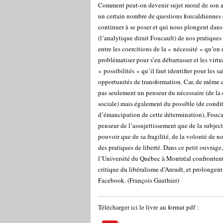
Comment peut-on devenir sujet moral de son a
un certain nombre de questions foucaldiennes q
continuer à se poser et qui nous plongent dans
(l’analytique dirait Foucault) de nos pratiques
entre les coercitions de la « nécessité » qu’on 
problématiser pour s’en débarrasser et les virtu
« possibilités » qu’il faut identifier pour les 
opportunités de transformation. Car, de même 
pas seulement un penseur du nécessaire (de la
sociale) mais également du possible (de condi
d’émancipation de cette détermination), Fouca
penseur de l’assujettissement que de la subjec
pouvoir que de sa fragilité, de la volonté de n
des pratiques de liberté. Dans ce petit ouvrage
l’Université du Québec à Montréal confronten
critique du libéralisme d’Arendt, et prolongent 
Facebook. (François Gauthier)
Télécharger ici le livre au format pdf :