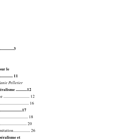
...............3
sur le
.............. 11
nie Pelletier
lisme ............12
..................... 12
......................... 16
....................17
........................... 18
..................... 20
tion.................. 26
béralisme et