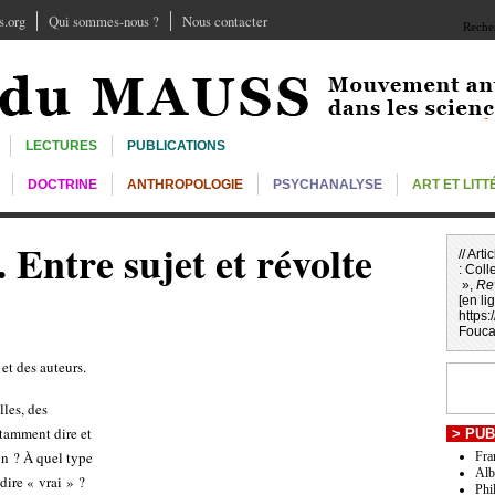
.org
Qui sommes-nous ?
Nous contacter
Recher
LECTURES
PUBLICATIONS
DOCTRINE
ANTHROPOLOGIE
PSYCHANALYSE
ART ET LIT
 Entre sujet et révolte
// Art
:
Colle
»,
Re
[en li
https
Foucau
et des auteurs.
lles, des
stamment dire et
>
PUB
on ? À quel type
Fra
Alb
dire « vrai » ?
Phi