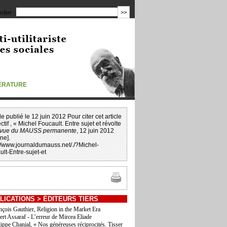
cher :
TÉRATURE
icle publié le 12 juin 2012 Pour citer cet article
ctif
, « Michel Foucault. Entre sujet et révolte
vue du MAUSS permanente
, 12 juin 2012
gne].
://www.journaldumauss.net
/
./?Michel-
lt-Entre-sujet-et
LICATIONS
>
ÉDITEURS TIERS
nçois Gauthier, Religion in the Market Era
ert Assaraf - L’erreur de Mircea Eliade
lippe Chanial, « Nos généreuses réciprocités. Tisser