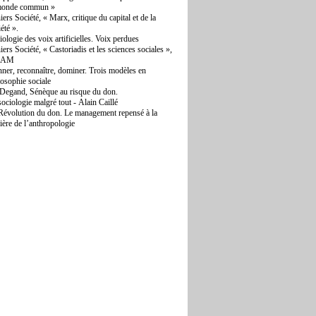
monde commun »
iers Société, « Marx, critique du capital et de la
iété ».
iologie des voix artificielles. Voix perdues
iers Société, « Castoriadis et les sciences sociales »,
QAM
ner, reconnaître, dominer. Trois modèles en
losophie sociale
Degand, Sénèque au risque du don.
sociologie malgré tout - Alain Caillé
Révolution du don. Le management repensé à la
ière de l’anthropologie