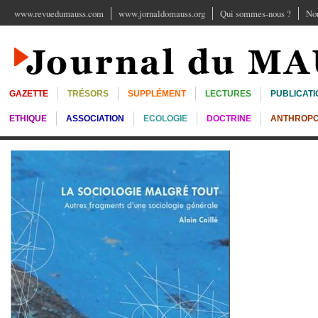
www.revuedumauss.com
www.jornaldomauss.org
Qui sommes-nous ?
Nou
GAZETTE
TRÉSORS
SUPPLÉMENT
LECTURES
PUBLICATI
ETHIQUE
ASSOCIATION
ECOLOGIE
DOCTRINE
ANTHROPO