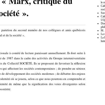
 « Marx, critique du
le 
Cah
société ».
soc
Soc
Cah
U
Don
phi
la parution du second numéro de nos collègues et amis québécois
M. 
La 
al et de la société ».
La 
lum
onale à comité de lecture paraissant annuellement. Ils font suite à̀
ir de 1987 dans le cadre des activités du Groupe interuniversitaire
es du Collectif SOCIÉTÉ. Ils se proposent de favoriser la réflexion
s qui affectent les sociétés contemporaines ; de prendre au sérieux
de de développement des sociétés modernes ; de débattre des enjeux
dernité où se jouera, selon ce que nous pourrons en comprendre et
dernité de même que la signification des voies divergentes selon
postérité.