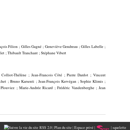
çois Filion ; Gilles Gagné ; Geneviève Gendreau ; Gilles Labelle ;
let ; Thibault Tranchant ; Stéphane Vibert
 Colliot-Thélène ; Jean-Francois Côté ; Pierre Dardot ; Vincent
het ; Bruno Karsenti ; Jean-François Kervégan ; Sophie Klimis ;
 Plouviez ; Marie-Andrée Ricard ; Frédéric Vandenberghe ; Jean
RSS 2.0
|
Plan du site
|
Espace privé
|
|
squelette