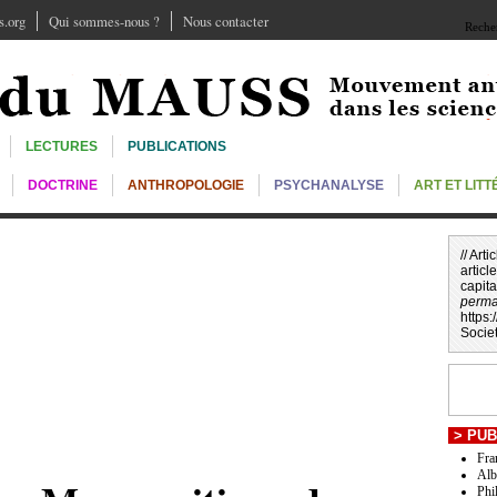
.org
Qui sommes-nous ?
Nous contacter
Recher
LECTURES
PUBLICATIONS
DOCTRINE
ANTHROPOLOGIE
PSYCHANALYSE
ART ET LIT
// Art
articl
capita
perma
https
Societ
>
PUB
Fra
Alb
Phi