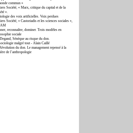
monde commun »
iers Société, « Marx, critique du capital et de la
iété ».
iologie des voix artificielles. Voix perdues
iers Société, « Castoriadis et les sciences sociales »,
QAM
ner, reconnaître, dominer. Trois modèles en
losophie sociale
Degand, Sénèque au risque du don.
sociologie malgré tout - Alain Caillé
Révolution du don. Le management repensé à la
ière de l’anthropologie