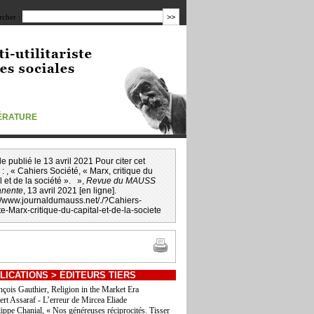
cher :
TÉRATURE
icle publié le 13 avril 2021 Pour citer cet
e : , « Cahiers Société, « Marx, critique du
l et de la société ». »,
Revue du MAUSS
nente
, 13 avril 2021 [en ligne].
://www.journaldumauss.net
/
./?Cahiers-
e-Marx-critique-du-capital-et-de-la-societe
LICATIONS
>
ÉDITEURS TIERS
nçois Gauthier, Religion in the Market Era
ert Assaraf - L’erreur de Mircea Eliade
lippe Chanial, « Nos généreuses réciprocités. Tisser