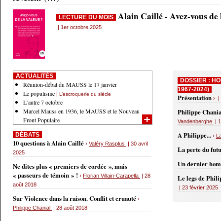
Alain Caillé - Avez-vous de
LECTURE DU MOIS
| 1er octobre 2025
ACTUALITÉS
DOSSIER : HO
Réunion-débat du MAUSS le 17 janvier
1967-2024)
Le populisme
| L’escroquerie du siècle
Présentation
› |
L’autre 7 octobre
Marcel Mauss en 1936, le MAUSS et le Nouveau
Philippe Chania
Front Populaire
Vandenberghe
| 1
A Philippe...
DÉBATS
›
L
10 questions à Alain Caillé
›
Valéry Rasplus
| 30 avril
La perte du fut
2025
Un dernier ho
Ne dites plus « premiers de cordée », mais
« passeurs de témoin » !
›
Florian Villain-Carapella
| 28
Le legs de Phil
août 2018
| 23 février 2025
Sur Violence dans la raison. Conflit et cruauté
›
Philippe Chanial
| 28 août 2018