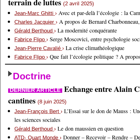
terrain de luttes
(2 avril 2025)
Avec et par-delà l’écologie : la Ca
Jean-Marc Ghitti
›
A propos de Bernard Charbonneau, 
Charles Jacquier
›
La modernité conquérante
Gérald Berthoud
›
Serge Moscovici, entre psychologie soci
Fabrice Flipo
›
La crise climathéologique
Jean-Pierre Cavalié
›
Que fait l’écologie politique ? A prop
Fabrice Flipo
›
Doctrine
Echange entre Alain Cai
DERNIER ARTICLE
cantines
(8 juin 2025)
L’Essai sur le don de Mauss : Un
Jean-François Bert
›
les sciences sociales
Le don maussien en question
Gérald Berthoud
›
Donner – Recevoir – Rendre – D
ATD- Quart Monde
›