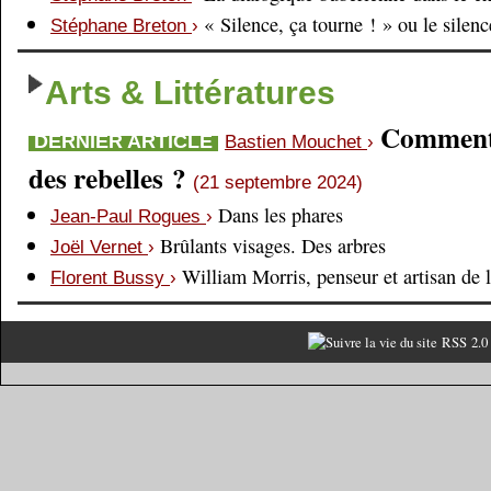
« Silence, ça tourne ! » ou le silen
Stéphane Breton
›
Arts & Littératures
Comment é
DERNIER ARTICLE
Bastien Mouchet
›
des rebelles ?
(21 septembre 2024)
Dans les phares
Jean-Paul Rogues
›
Brûlants visages. Des arbres
Joël Vernet
›
William Morris, penseur et artisan de 
Florent Bussy
›
RSS 2.0