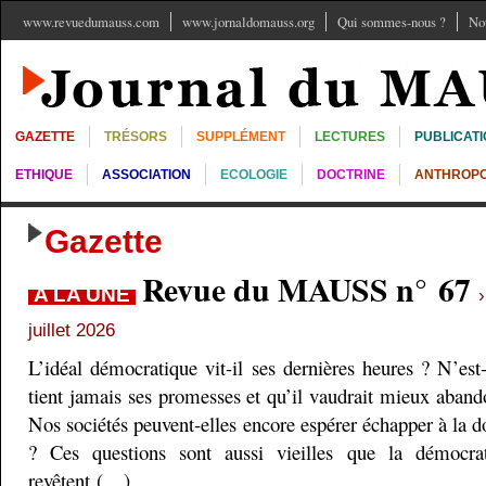
www.revuedumauss.com
www.jornaldomauss.org
Qui sommes-nous ?
No
GAZETTE
TRÉSORS
SUPPLÉMENT
LECTURES
PUBLICAT
ETHIQUE
ASSOCIATION
ECOLOGIE
DOCTRINE
ANTHROPO
Gazette
Revue du MAUSS n° 67
A LA UNE
juillet 2026
L’idéal démocratique vit-il ses dernières heures ? N’est
tient jamais ses promesses et qu’il vaudrait mieux aband
Nos sociétés peuvent-elles encore espérer échapper à la do
? Ces questions sont aussi vieilles que la démocra
revêtent (…)