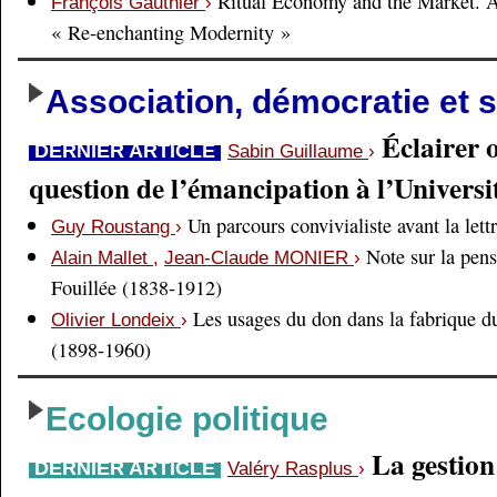
Ritual Economy and the Market. 
François Gauthier
›
« Re-enchanting Modernity »
Association, démocratie et s
Éclairer 
DERNIER ARTICLE
Sabin Guillaume
›
question de l’émancipation à l’Universi
Un parcours convivialiste avant la lett
Guy Roustang
›
Note sur la pens
Alain Mallet
,
Jean-Claude MONIER
›
Fouillée (1838-1912)
Les usages du don dans la fabrique d
Olivier Londeix
›
(1898-1960)
Ecologie politique
La gestio
DERNIER ARTICLE
Valéry Rasplus
›