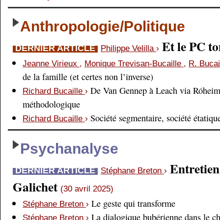
Anthropologie/Politique
Et le PC 
DERNIER ARTICLE
Philippe Velilla
›
Jeanne Virieux
,
Monique Trevisan-Bucaille
,
R. Bucai
de la famille (et certes non l’inverse)
De Van Gennep à Leach via Róheim 
Richard Bucaille
›
méthodologique
Société segmentaire, société étatiqu
Richard Bucaille
›
Psychanalyse
Entretien
DERNIER ARTICLE
Stéphane Breton
›
Galichet
(30 avril 2025)
Le geste qui transforme
Stéphane Breton
›
La dialogique bubérienne dans le c
Stéphane Breton
›