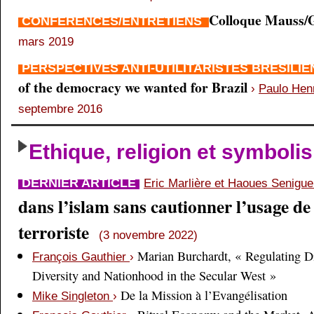
Colloque Mauss/G
CONFÉRENCES/ENTRETIENS
mars 2019
PERSPECTIVES ANTI-UTILITARISTES BRÉSILI
of the democracy we wanted for Brazil
›
Paulo Hen
septembre 2016
Ethique, religion et symboli
DERNIER ARTICLE
Eric Marlière et Haoues Senigu
dans l’islam sans cautionner l’usage de 
terroriste
(3 novembre 2022)
Marian Burchardt, « Regulating Di
François Gauthier
›
Diversity and Nationhood in the Secular West »
De la Mission à l’Evangélisation
Mike Singleton
›