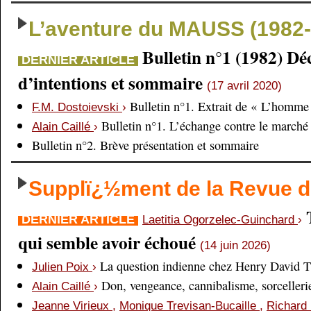
L’aventure du MAUSS (1982-
Bulletin n°1 (1982) Dé
DERNIER ARTICLE
d’intentions et sommaire
(17 avril 2020)
Bulletin n°1. Extrait de « L’homme 
F.M. Dostoievski
›
Bulletin n°1. L’échange contre le marché
Alain Caillé
›
Bulletin n°2. Brève présentation et sommaire
Supplï¿½ment de la Revue
DERNIER ARTICLE
Laetitia Ogorzelec-Guinchard
›
qui semble avoir échoué
(14 juin 2026)
La question indienne chez Henry David 
Julien Poix
›
Don, vengeance, cannibalisme, sorcellerie,
Alain Caillé
›
Jeanne Virieux
,
Monique Trevisan-Bucaille
,
Richard 