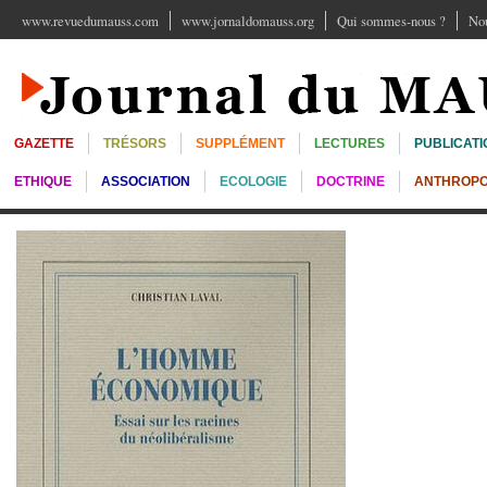
www.revuedumauss.com
www.jornaldomauss.org
Qui sommes-nous ?
Nou
GAZETTE
TRÉSORS
SUPPLÉMENT
LECTURES
PUBLICATI
ETHIQUE
ASSOCIATION
ECOLOGIE
DOCTRINE
ANTHROPO