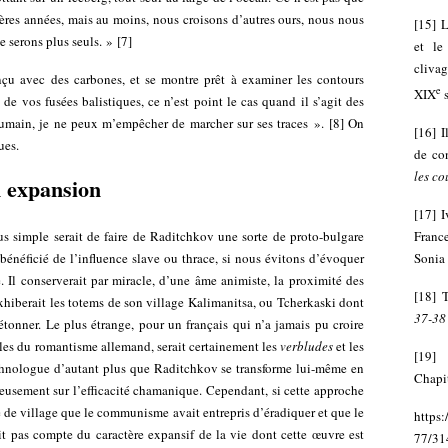
ères années, mais au moins, nous croisons d’autres ours, nous nous
[
15
]
L
 serons plus seuls. »
[
7
]
et le
clivag
nçu avec des carbones, et se montre prêt à examiner les contours
e
XIX
s
e vos fusées balistiques, ce n’est point le cas quand il s’agit des
umain, je ne peux m’empêcher de marcher sur ses traces ».
[
8
]
On
[
16
]
I
ues.
de co
les co
n expansion
[
17
]
I
lus simple serait de faire de Raditchkov une sorte de proto-bulgare
Franc
énéficié de l’influence slave ou thrace, si nous évitons d’évoquer
Sonia 
. Il conserverait par miracle, d’une âme animiste, la proximité des
[
18
]
T
exhiberait les totems de son village Kalimanitsa, ou Tcherkaski dont
37-38 
tonner. Le plus étrange, pour un français qui n’a jamais pu croire
les du romantisme allemand, serait certainement les
verbludes
et les
[
19
thnologue d’autant plus que Raditchkov se transforme lui-même en
Chapit
érieusement sur l’efficacité chamanique. Cependant, si cette approche
vie de village que le communisme avait entrepris d’éradiquer et que le
https:
ait pas compte du caractère expansif de la vie dont cette œuvre est
77/31