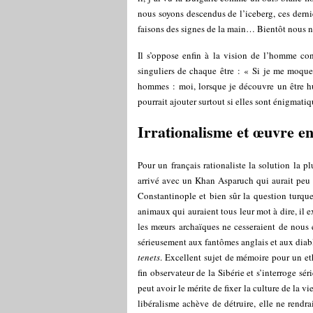
nous soyons descendus de l’iceberg, ces derni
faisons des signes de la main… Bientôt nous ne
Il s’oppose enfin à la vision de l’homme co
singuliers de chaque être : « Si je me moque d
hommes : moi, lorsque je découvre un être h
pourrait ajouter surtout si elles sont énigmatiq
Irrationalisme et œuvre e
Pour un français rationaliste la solution la p
arrivé avec un Khan Asparuch qui aurait peu b
Constantinople et bien sûr la question turque
animaux qui auraient tous leur mot à dire, il 
les mœurs archaïques ne cesseraient de nous é
sérieusement aux fantômes anglais et aux diab
tenets
. Excellent sujet de mémoire pour un e
fin observateur de la Sibérie et s’interroge s
peut avoir le mérite de fixer la culture de la 
libéralisme achève de détruire, elle ne rendr