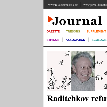
www.revuedumauss.com
www.jornaldomauss
GAZETTE
TRÉSORS
SUPPLÉMENT
ETHIQUE
ASSOCIATION
ECOLOGIE
Raditchkov refu