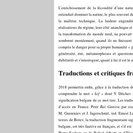
L’enrichissement de la fécondité d’une nat
entendait dominer la nature, le plus souvent d
la maîtrise technique. La laideur engendré
réalisations du régime, leur côté anarchique e
la transformation du monde rural, ne pouvai
sombrent moralement, quand ils ne finissent
compris le danger pour sa propre humanité « pr
générosité, rire, métamorphoses et questio
dubitatifs et s’interrogent, quant à lui il est le 
Traductions et critiques f
2018 permettra enfin, grâce à la traduction 
comprendre le mot
« kef »
dont Y. Ditchev a
signification bulgare de ce mot turc. Les traduc
d’accès en France. Pour
Baï Ganiou
par ex
M. Guereniev et J. Jagerschmit, (ed. Ernest Le
textes de Botev, la traduction fragmentaire si
bulgare, est très fautive en français, et s’il 
Pierre Seghers ou de Rafael Alberti et d’Elsa 