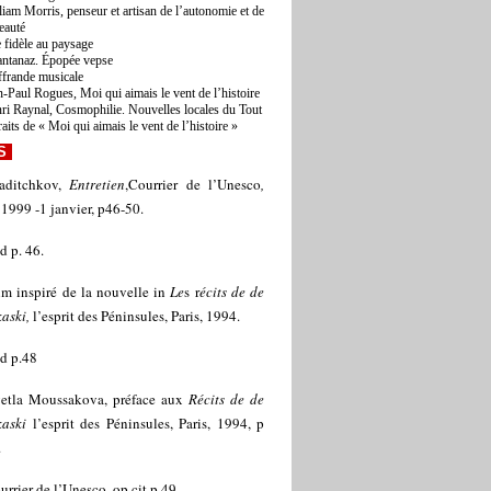
liam Morris, penseur et artisan de l’autonomie et de
beauté
e fidèle au paysage
antanaz. Épopée vepse
ffrande musicale
n-Paul Rogues, Moi qui aimais le vent de l’histoire
ri Raynal, Cosmophilie. Nouvelles locales du Tout
raits de « Moi qui aimais le vent de l’histoire »
S
aditchkov,
Entretien
,Courrier de l’Unesco
,
1999 -1 janvier, p46-50.
d p. 46.
lm inspiré de la nouvelle in
Le
s r
écits de de
aski,
l’esprit des Péninsules, Paris, 1994.
id p.48
etla Moussakova, préface aux
Récits de de
kaski
l’esprit des Péninsules, Paris, 1994, p
.
urrier de l’Unesco, op cit.p 49.