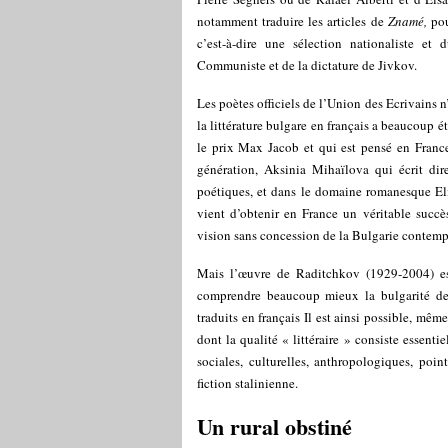
notamment traduire les articles de
Znamé,
pou
c’est-à-dire une sélection nationaliste et
Communiste et de la dictature de Jivkov.
Les poètes officiels de l’Union des Ecrivains n’
la littérature bulgare en français a beaucoup 
le prix Max Jacob et qui est pensé en Fran
génération, Aksinia Mihaïlova qui écrit dir
poétiques, et dans le domaine romanesque E
vient d’obtenir en France un véritable succè
vision sans concession de la Bulgarie contemp
Mais l’œuvre de Raditchkov (1929-2004) est
comprendre beaucoup mieux la bulgarité de 
traduits en français Il est ainsi possible, mê
dont la qualité « littéraire » consiste essen
sociales, culturelles, anthropologiques, poi
fiction stalinienne.
Un rural obstiné