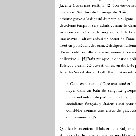
jacente à tous mes récits ».
[
2
]
Son œuvre sera
arrêté en 1968 lors du tournage du
Ballon cap
atteinte grave à la dignité du peuple bulgare 
deuxième temps il sera admis comme le chantr
mémoire collective et le surgissement de la vi
une œuvre « où est enfoui un secret de l’âme 
Tout en possédant des caractéristiques nationa
d’une tradition littéraire européenne à traver
collective ».
[
5
]
Enfin puisque la question poli
Kristeva a enfin été ouvert, on est en droit d
liste des Socialistes en 1991. Raditchkov refu
« Ceausescu venait d’être assassiné et la
noyer dans un bain de sang. Le groupe d’
réunissait autour du parti socialiste, on po
socialistes français y étaient aussi pour
considère comme une erreur de parcours.
démissionné ».
[
6
]
Quelle vision entend-il laisser de la Bulgari
il, j’ai vu la Bulgarie comme un ours blanc flo