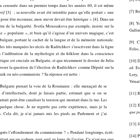
 censurée dans un premier temps dans les années 60, il est même
[
7
]
Ibi
tif
[
3
]
; sa nouvelle avait été interdite parce qu’elle portait « une
: pour être reconnue, mon œuvre devait être héroïque »
[
4
]
. Dans un
[
8
]
Yo
e de la bulgarité. Svetla Moussakova par exemple, insiste sur la
Galli
e « populaire », et bien qu’il s’agisse d’un univers magique, c’est
bulgare, portant le cachet de la langue et de la mémoire nationale.
[
9
]
C
les très marquées les récits de Raditchkov s’inscrivent dans la ligne
Folio,
s l’infiltration de la mythologie et du folklore dans la conscience
tique est cruciale en Bulgarie, et que récemment le dossier de Julia
[
10
]
D
e poser la question de l’élection de Raditchkov comme Député sur la
ed Es
znik ou néo-communiste ? Sa réponse est nette :
Lory
Vrinat
 Bulgarie prenait la voie de la Roumanie : elle menaçait de se
intellectuels, dont je faisais partie, estimait que si on se
[
11
]
I
urrait peut-être canaliser la tension qui montait dans la rue. Les
[
12
]
E
 quelque chose. Je ne regrette pas cette expérience, mais je la
que p
 Cela dit, je n’ai jamais mis les pieds au Parlement et j’ai
[
13
]
S
e après l’effondrement du communisme ? « Pendant longtemps, écrit-
[
14
]
P
ttant sur un iceberg, tout seul au large de l’océan. Ce n’est pas que