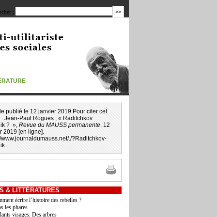
cher :
TÉRATURE
icle publié le 12 janvier 2019 Pour citer cet
 :
Jean-Paul Rogues
, « Raditchkov
nik ? »,
Revue du MAUSS permanente
, 12
r 2019 [en ligne].
://www.journaldumauss.net
/
./?Raditchkov-
ik
S & LITTÉRATURES
ment écrire l’histoire des rebelles ?
s les phares
lants visages. Des arbres