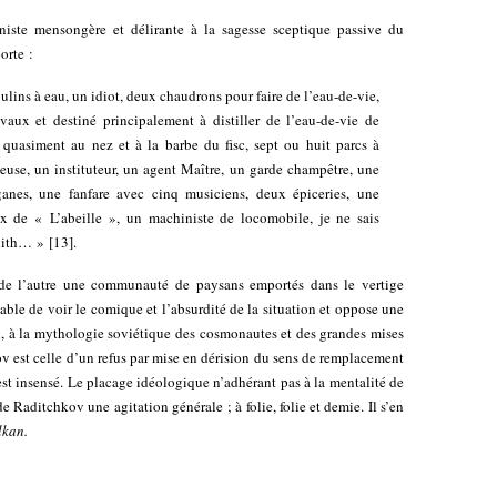
ste mensongère et délirante à la sagesse sceptique passive du
orte :
ulins à eau, un idiot, deux chaudrons pour faire de l’eau-de-vie,
aux et destiné principalement à distiller de l’eau-de-vie de
quasiment au nez et à la barbe du fisc, sept ou huit parcs à
euse, un instituteur, un agent Maître, un garde champêtre, une
iganes, une fanfare avec cinq musiciens, deux épiceries, une
x de « L’abeille », un machiniste de locomobile, je ne sais
nith… »
[
13
]
.
 de l’autre une communauté de paysans emportés dans le vertige
ble de voir le comique et l’absurdité de la situation et oppose une
u, à la mythologie soviétique des cosmonautes et des grandes mises
v est celle d’un refus par mise en dérision du sens de remplacement
est insensé. Le placage idéologique n’adhérant pas à la mentalité de
 Raditchkov une agitation générale ; à folie, folie et demie. Il s’en
lkan.