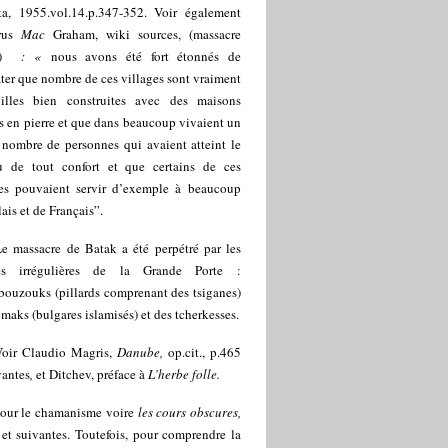
a, 1955.vol.14.p.347-352. Voir également
arus
Mac
Graham, wiki sources, (massacre
k)
: «
nous avons été fort étonnés de
ter que nombre de ces villages sont vraiment
illes bien construites avec des maisons
s en pierre et que dans beaucoup vivaient un
 nombre de personnes qui avaient atteint le
u de tout confort et que certains de ces
ges pouvaient servir d’exemple à beaucoup
ais et de Français”.
e massacre de Batak a été perpétré par les
es irrégulières de la Grande Porte :
bouzouks (pillards comprenant des tsiganes)
maks (bulgares islamisés) et des tcherkesses.
Voir Claudio Magris,
Danube,
op.cit., p.465
vantes
,
et Ditchev, préface à
L’herbe folle.
our le chamanisme voire
les cours obscures,
et suivantes. Toutefois, pour comprendre la