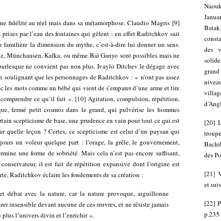
Naouk
Janu
ne fidélité au réel mais dans sa métamorphose. Claudio Magris
[
9
]
Bata
rises par l’eau des fontaines qui gèlent ; en effet Raditchkov sait
consta
au familière la dimension du mythe, c’est-à-dire lui donner un sens.
des v
ez, Münchausen, Kafka, ou même Baï Ganyo sont possibles mais ne
solide
f burlesque ne convient pas non plus. Ivaylo Ditchev le dégage avec
grand
n soulignant que les personnages de Raditchkov : « n’ont pas assez
nivea
vec les mots comme un bébé qui vient de s’emparer d’une arme et tire
villa
comprendre ce qu’il fait ».
[
10
]
Agitation, compulsion, répétition,
d’Angl
que, fermé petit cosmos dans le grand, qui pulvérise les hommes
tain scepticisme de base, une prudence en vain pour tout ce qui est
[
20
]
L
ur quelle leçon ? Certes, ce scepticisme est celui d’un paysan qui
troup
oujours un voleur quelque part : l’orage, la grêle, le gouvernement,
Bachi
ermine une forme de sobriété. Mais cela n’est pas encore suffisant,
des Po
onservateur, il est fait de répétition expansive dont l’origine est
[
21
]
rie, Raditchkov éclaire les fondements de sa création :
et sui
et débat avec la nature, car la nature provoque, aiguillonne
[
22
]
P
er insensible devant aucune de ces œuvres, et ne résiste jamais
p.235 
plus l’univers divin et l’enrichir ».