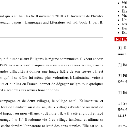
Wil
la 
Êtr
onal qui a eu lieu les 8-10 novembre 2018 à l’Université de Plovdiv
Vir
L’o
esearch papers - Languages and Literature vol. 56, book 1, part B,
Jea
Hen
Ext
NOTE
[
1
]
R
année 
que fut imposé aux Bulgares le régime communiste, il vécut encore
[
2
]
Ibi
1989. Son œuvre est marquée au sceau de ces années noires, mais la
randes difficultés à donner une image fidèle de son œuvre ; il est
[
3
]
Fi
qu’ il se réfère lui-même plus volontiers à Lafontaine, voire à
Tcherk
its et publiés en France, permet de dégager malgré tout quelques
u’il a accordés aux revues francophones.
[
4
]
Ib
 campagne et de deux villages, le village natal, Kalimanitsa, et
[
5
]
Sv
loin de l’endroit où il est né, deux villages d’enfance au nord de
Tcher
impact sur mon village. », déplore-t-il, « il a été englouti et rayé
14-15
barrage ! »
[
1
]
Il redonne vie à ce village fantôme, et affirme sa
cache derrière l’apparente naïveté des gens simples. Elle est sous-
[
6
]
Co