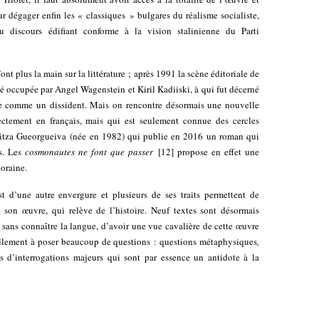
r dégager enfin les « classiques » bulgares du réalisme socialiste,
 du discours édifiant conforme à la vision stalinienne du Parti
ont plus la main sur la littérature ; après 1991 la scène éditoriale de
été occupée par Angel Wagenstein et Kiril Kadiiski, à qui fut décerné
ce comme un dissident. Mais on rencontre désormais une nouvelle
ectement en français, mais qui est seulement connue des cercles
litza Gueorgueiva (née en 1982) qui publie en 2016 un roman qui
s. Les
cosmonautes ne font que passer
[
12
]
propose en effet une
oraine.
 d’une autre envergure et plusieurs de ses traits permettent de
son œuvre, qui relève de l’histoire. Neuf textes sont désormais
me sans connaître la langue, d’avoir une vue cavalière de cette œuvre
tiellement à poser beaucoup de questions : questions métaphysiques
,
nts d’interrogations majeurs qui sont par essence un antidote à la