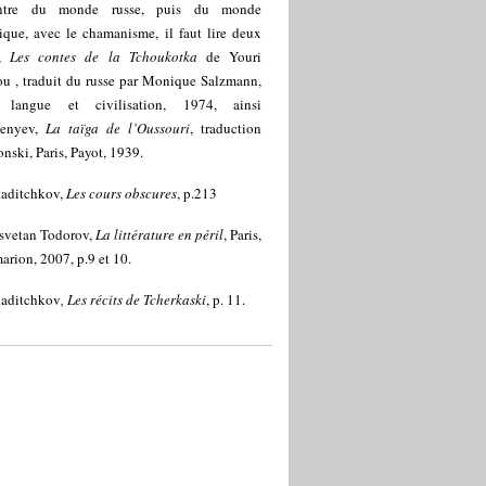
ontre du monde russe, puis du monde
ique, avec le chamanisme, il faut lire deux
s,
Les contes de la Tchoukotka
de Youri
ou , traduit du russe par Monique Salzmann,
, langue et civilisation, 1974, ainsi
senyev,
La taïga de l’Oussouri
, traduction
nski, Paris, Payot, 1939.
aditchkov,
Les cours obscures
, p.213
svetan Todorov,
La littérature en péril
, Paris,
rion, 2007, p.9 et 10.
aditchkov
, Les récits de Tcherkaski
, p. 11.