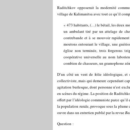
Raditchkov opposerait la modernité communi
village de Kalimanitsa avec tout ce qu’il comp
« 473 habitants, (…) le bétail, les deux mo
un ambulant tiré par un attelage de chev
contrebande et à se mouvoir rapidement 
moutons entourant le village, une guériss
église non terminée, trois forgerons tz
coopérative universelle au nom laborieu
combien de chasseurs, un gramophone zé
D’un côté un vent de folie idéologique, et
collectiviste, mais qui demeure cependant capa
agitation burlesque, dont personne n’est excl
en scènes du régime. La position de Raditchko
offert par l’idéologie communiste parce qu’il 
la population rurale, provoque sous la plume de
ouvre dans un entretien publié par la revue
Ba
Question :