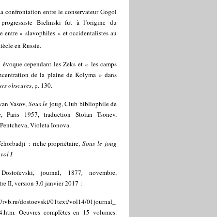
a confrontation entre le conservateur Gogol
 progressiste Bielinski fut à l’origine du
e entre « slavophiles » et occidentalistes au
iècle en Russie.
l évoque cependant les Zeks et « les camps
ncentration de la plaine de Kolyma » dans
urs obscures
, p. 130.
van Vasov,
Sous le
joug, Club bibliophile de
e, Paris 1957, traduction Stoïan Tsonev,
Pentcheva, Violeta Ionova.
chorbadji : riche propriétaire,
Sous le joug
vol I
]
Dostoïevski, journal, 1877
,
novembre,
re II, version 3.0 janvier 2017 :
//rvb.ru/dostoevski/01text/vol14/01journal_
4.htm
. Oeuvres complètes en 15 volumes.