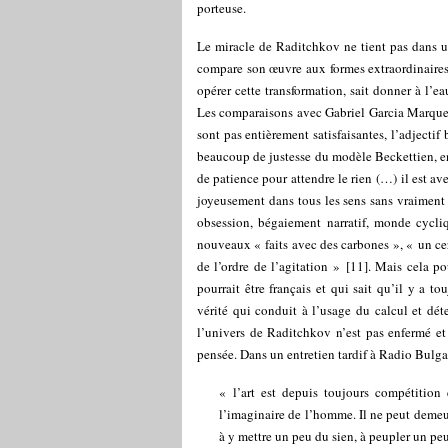
porteuse.
Le miracle de Raditchkov ne tient pas dans u
compare son œuvre aux formes extraordinaires p
opérer cette transformation, sait donner à l’e
Les comparaisons avec Gabriel Garcia Marqu
sont pas entièrement satisfaisantes, l’adjecti
beaucoup de justesse du modèle Beckettien, e
de patience pour attendre le rien (…) il est a
joyeusement dans tous les sens sans vraiment 
obsession, bégaiement narratif, monde cycli
nouveaux « faits avec des carbones », « un cer
de l’ordre de l’agitation »
[
11
]
. Mais cela po
pourrait être français et qui sait qu’il y a t
vérité qui conduit à l’usage du calcul et dét
l’univers de Raditchkov n’est pas enfermé et c
pensée. Dans un entretien tardif à Radio Bulga
« l’art est depuis toujours compétition 
l’imaginaire de l’homme. Il ne peut demeur
à y mettre un peu du sien, à peupler un peu 