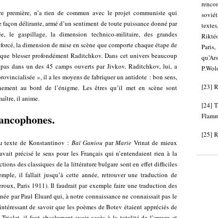
renc
ure première, n’a rien de commun avec le projet communiste qui
soviét
e façon délirante, armé d’un sentiment de toute puissance donné par
texte
e, le gaspillage, la dimension technico-militaire, des grandes
Rikté
t forcé, la dimension de mise en scène que comporte chaque étape de
Paris
t que blesser profondément Raditchkov. Dans cet univers beaucoup
qu’Ar
 pas dans un des 45 camps ouverts par Jivkov. Raditchkov, lui, a
P.Wolo
ovincialisée », il a les moyens de fabriquer un antidote : bon sens,
[
23
]
R
nnement au bord de l’énigme. Les êtres qu’il met en scène sont
maître, il anime.
[
24
]
T
rancophones.
Flamma
[
25
]
R
du texte de Konstantinov :
Baï Ganiou
par
Marie
Vrinat de mieux
vait précisé le sens pour les Français qui n’entendaient rien à la
tions des classiques de la littérature bulgare sont en effet difficiles
emple, il fallait jusqu’à cette année, retrouver une traduction de
roux, Paris 1911). Il faudrait par exemple faire une traduction des
gnée par Paul Éluard qui, à notre connaissance ne connaissait pas le
est intéressant de savoir que les poèmes de Botev étaient appréciés de
Triolet, il faut absolument avoir accès à la totalité de l’œuvre et