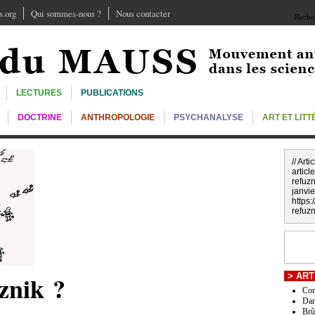
.org
Qui sommes-nous ?
Nous contacter
Recher
LECTURES
PUBLICATIONS
DOCTRINE
ANTHROPOLOGIE
PSYCHANALYSE
ART ET LIT
// Art
article
refuz
janvie
https
refuzn
znik ?
>
ART
Com
Dan
Brû