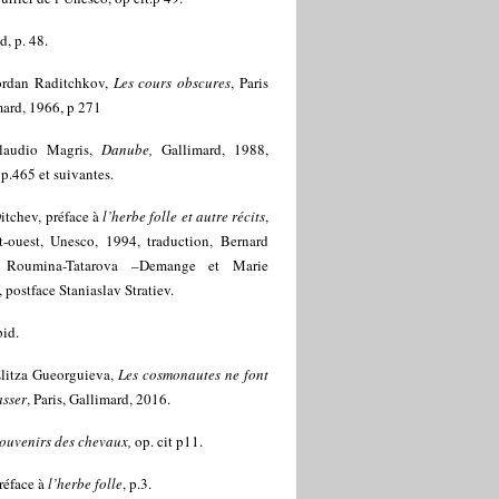
d, p. 48.
rdan Raditchkov,
Les cours obscures
, Paris
mard, 1966, p 271
laudio Magris,
Danube,
Gallimard, 1988,
 p.465 et suivantes.
itchev, préface à
l’herbe folle et autre récits
,
t-ouest, Unesco, 1994, traduction, Bernard
, Roumina-Tatarova –Demange et Marie
, postface Staniaslav Stratiev.
bid.
litza Gueorguieva,
Les cosmonautes ne font
asser
, Paris, Gallimard, 2016.
ouvenirs des chevaux,
op. cit p11.
réface à
l’herbe folle
, p.3.