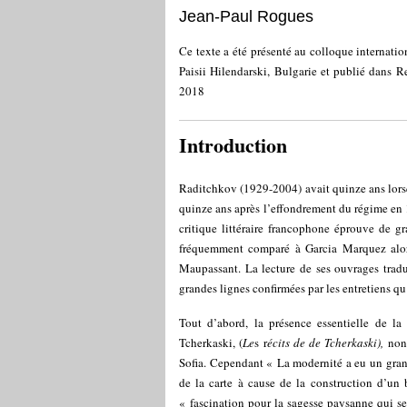
Jean-Paul Rogues
Ce texte a été présenté au colloque internati
Paisii Hilendarski, Bulgarie et publié dans R
2018
Introduction
Raditchkov (1929-2004) avait quinze ans lors
quinze ans après l’effondrement du régime en 
critique littéraire francophone éprouve de g
fréquemment comparé à Garcia Marquez alors 
Maupassant. La lecture de ses ouvrages tradu
grandes lignes confirmées par les entretiens q
Tout d’abord, la présence essentielle de la
Tcherkaski, (
Le
s r
écits de de Tcherkaski),
non 
Sofia. Cependant « La modernité a eu un grand 
de la carte à cause de la construction d’un 
« fascination pour la sagesse paysanne qui se 