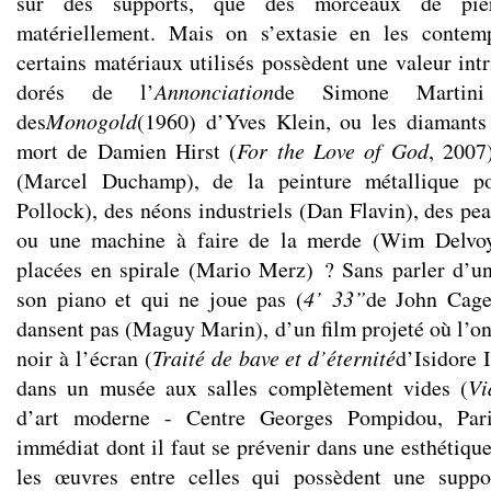
sur des supports, que des morceaux de pie
matériellement. Mais on s’extasie en les contem
certains matériaux utilisés possèdent une valeur intr
dorés de l’
Annonciation
de Simone Martini
des
Monogold
(1960) d’Yves Klein, ou les diamants
mort de Damien Hirst (
For the Love of God
, 2007
(Marcel Duchamp), de la peinture métallique po
Pollock), des néons industriels (Dan Flavin), des pe
ou une machine à faire de la merde (Wim Delvoye
placées en spirale (Mario Merz) ? Sans parler d’un
son piano et qui ne joue pas (
4’ 33”
de John Cage
dansent pas (Maguy Marin), d’un film projeté où l’on
noir à l’écran (
Traité de bave et d’éternité
d’Isidore 
dans un musée aux salles complètement vides (
Vi
d’art moderne - Centre Georges Pompidou, Pari
immédiat dont il faut se prévenir dans une esthétique
les œuvres entre celles qui possèdent une suppo