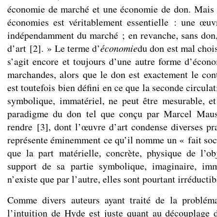
économie de marché et une économie de don. Mais 
économies est véritablement essentielle : une œuv
indépendamment du marché ; en revanche, sans don, 
d’art
[
2
]
. » Le terme d’
économie
du don est mal chois
s’agit encore et toujours d’une autre forme d’écono
marchandes, alors que le don est exactement le cont
est toutefois bien défini en ce que la seconde circulat
symbolique, immatériel, ne peut être mesurable, e
paradigme du don tel que conçu par Marcel Mauss
rendre
[
3
]
, dont l’œuvre d’art condense diverses pra
représente éminemment ce qu’il nomme un « fait soci
que la part matérielle, concrète, physique de l’ob
support de sa partie symbolique, imaginaire, imma
n’existe que par l’autre, elles sont pourtant irréductib
Comme divers auteurs ayant traité de la problém
l’intuition de Hyde est juste quant au découplage d