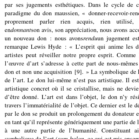
par ses jugements esthétiques. Dans le cycle de c
paradigme du don maussien, « donner-recevoir-ren
proprement parler rien acquis, rien utilisé,
en
donnant
son avis, son appréciation, nous avons acc
un nouveau don : nous avons
rendu
un jugement est
remarque Lewis Hyde : « L’esprit qui anime les d
artistes peut réveiller notre propre esprit. Comme
l’œuvre d’art s’adresse à cette part de nous-même
don et non une acquisition
[
9
]
. » La symbolique de l
de l’art. Le don lui-même n’est pas artistique. Il es
artistique concret où il se cristallise, mais ne devie
d’être donné. L’art est dans l’objet, le don n’y rés
travers l’immatérialité de l’objet. Ce dernier est le 
par le don se produit un prolongement du donateur e
en tant qu’il représente génériquement une partie de 
à une autre partie de l’humanité. Constituant ai
symbolique de l’art (
sum-bolon
, ce qui est mis ensem