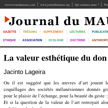
www.revuedumauss.com
www.jornaldomauss.org
Qui sommes-nous ?
Nou
GAZETTE
TRÉSORS
SUPPLÉMENT
LECTURES
PUBLICATI
ETHIQUE
ASSOCIATION
ECOLOGIE
DOCTRINE
ANTHROPO
La valeur esthétique du don
Jacinto Lageira
Ou il est suggéré que les œuvres d’art jouent 
coquillages des sociétés mélanésiennes donnés gra
pour le plaisir de l’échange, pour la beauté du geste 
Et si la question de la valeur de l’art renvoyait alo