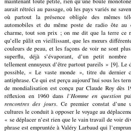
maintenant toute petite, rien qu’une boule monotone 
aurait rétréci au passage, où les pays variés ne sav
où partout la présence obligée des mêmes té
automobiles et du même poste de radio ôte au 
charme, tout son prix ; on me dit que la terre ce n’
qu’elle pâlit en vieillissant, que les mœurs différent
couleurs de peau, et les façons de voir ne sont plu
superflu, déjà s’évaporant, d’un petit nombre 
tellement ennuyeux d’être partout pareils »
[
9
]
. Le 
possible, « Le vaste monde », titre du dernier c
antiphrase. Ce qui est perçu aujourd’hui sous les ter
de mondialisation est conçu par Claude Roy dès 19
réflexion en 1960 dans
l’Homme en question
pui
rencontres des jours
.
Ce premier constat d’une u
cultures le conduit à opposer le voyage au déplaceme
« se déplacer n’est rien que le vain travail de voir d
phrase est empruntée à Valéry Larbaud qui l’emprun