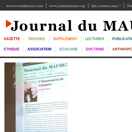
www.revuedumauss.com
www.jornaldomauss.org
Qui sommes-nous ?
Nou
GAZETTE
TRÉSORS
SUPPLÉMENT
LECTURES
PUBLICATI
ETHIQUE
ASSOCIATION
ECOLOGIE
DOCTRINE
ANTHROPO