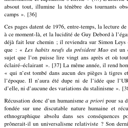
absout tout, illumine la ténèbre des tournants ob
camps ».
[
36
]
Ces pages datent de 1976, entre-temps, la lecture de
à ce moment-là, et la lucidité de Guy Debord à l’ég
déjà fait leur chemin ; il reviendra sur Simon Leys
que : «
Les habits neufs du président Mao
est un d
sujet que l’on puisse lire vingt ans après et où tout
éclairé–éclairant ».
[
37
]
La même année, il rend ho
« qui n’est tombé dans aucun des pièges à tigres e
l’époque. Il n’aura été dupe ni de l’idée que l’U
d’elle, ni d’aucune des variations du stalinisme ».
[
3
Récusation donc d’un humanisme
a priori
pour sa d
fondée sur une discutable nature humaine et récu
ethnographique absolu dans ses conséquences po
prônerait-il un universalisme relativiste ? Son derni