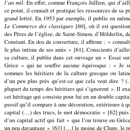
l’an mil
. En effet, comme François Jullien, qui d’aill
ce point, il connaît et pratique les ressources de sa p
grand lettré. En 1953 par exemple, il publie en mê
Le
Commerce des classiques
[
60
]
, où il est questio
des Pères de l’église, de Saint-Simon, d’Hölderlin, 
Constant. En dos de couverture, il affirme : « conna
le plus intime de ses amis »
[
61
]
. Conscients d’aille
sa culture, il publie dans cet ouvrage un « Essai su
Grèce » qui ne souffre aucune équivoque : « Je sui
sommes les héritiers de la culture grecque ou lati
d’un peu plus près qu’est-ce que cela veut dire ?
plupart du temps des héritiers qui s’ignorent ». Il ex
cet héritage qui consiste pour lui en un double capita
passif qu’il compare à une décoration, extérieure à qu
capital (…) des trucs, le mot démocratie »
[
62
]
puis 
d’un capital actif qui fait « que l’on trouve en Grèc
un peu davantage »
[
63
]
[…] le moine de Cluny, le pr