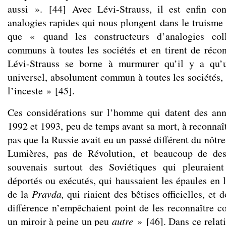
aussi ».
[
44
]
Avec Lévi-Strauss, il est enfin co
analogies rapides qui nous plongent dans le truisme 
que « quand les constructeurs d’analogies colle
communs à toutes les sociétés et en tirent de récon
Lévi-Strauss se borne à murmurer qu’il y a qu’u
universel, absolument commun à toutes les sociétés, 
l’inceste »
[
45
]
.
Ces considérations sur l’homme qui datent des ann
1992 et 1993, peu de temps avant sa mort, à reconnaît
pas que la Russie avait eu un passé différent du nôtr
Lumières, pas de Révolution, et beaucoup de de
souvenais surtout des Soviétiques qui pleuraien
déportés ou exécutés, qui haussaient les épaules en 
de la
Pravda,
qui riaient des bêtises officielles, et d
différence n’empêchaient point de les reconnaître c
un miroir à peine un peu
autre
»
[
46
]
. Dans ce relat