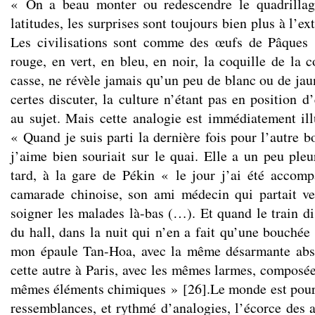
« On a beau monter ou redescendre le quadrillag
latitudes, les surprises sont toujours bien plus à l’ext
Les civilisations sont comme des œufs de Pâques 
rouge, en vert, en bleu, en noir, la coquille de la c
casse, ne révèle jamais qu’un peu de blanc ou de ja
certes discuter, la culture n’étant pas en position d’
au sujet. Mais cette analogie est immédiatement ill
« Quand je suis parti la dernière fois pour l’autre 
j’aime bien souriait sur le quai. Elle a un peu pl
tard, à la gare de Pékin « le jour j’ai été accom
camarade chinoise, son ami médecin qui partait ve
soigner les malades là-bas (…). Et quand le train di
du hall, dans la nuit qui n’en a fait qu’une bouchée
mon épaule Tan-Hoa, avec la même désarmante abse
cette autre à Paris, avec les mêmes larmes, composé
mêmes éléments chimiques »
[
26
]
.Le monde est pour
ressemblances, et rythmé d’analogies, l’écorce des ar