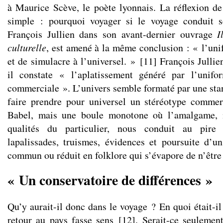
à Maurice Scève, le poète lyonnais. La réflexion d
simple : pourquoi voyager si le voyage conduit
François Jullien dans son avant-dernier ouvrage
I
culturelle
, est amené à la même conclusion : « l’uni
et de simulacre à l’universel. »
[
11
]
François Julli
il constate « l’aplatissement généré par l’unifo
commerciale ». L’univers semble formaté par une stan
faire prendre pour universel un stéréotype commer
Babel, mais une boule monotone où l’amalgame, 
qualités du particulier, nous conduit au pire
lapalissades, truismes, évidences et poursuite d’u
commun ou réduit en folklore qui s’évapore de n’être 
« Un conservatoire de différences »
Qu’y aurait-il donc dans le voyage ? En quoi était-i
retour au pays fasse sens
[
12
]
. Serait-ce seulemen