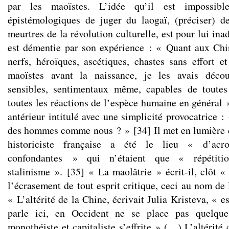
par les maoïstes. L’idée qu’il est impossibl
épistémologiques de juger du laogaï, (préciser) d
meurtres de la révolution culturelle, est pour lui ina
est démentie par son expérience : « Quant aux Chi
nerfs, héroïques, ascétiques, chastes sans effort 
maoïstes avant la naissance, je les avais découv
sensibles, sentimentaux même, capables de toutes
toutes les réactions de l’espèce humaine en général 
antérieur intitulé avec une simplicité provocatrice :
des hommes comme nous ? »
[
34
]
Il met en lumière 
historiciste française a été le lieu « d’acroba
confondantes » qui n’étaient que « répétitio
stalinisme ».
[
35
]
« La maolâtrie » écrit-il, clôt «
l’écrasement de tout esprit critique, ceci au nom de l
« L’altérité de la Chine, écrivait Julia Kristeva, « es
parle ici, en Occident ne se place pas quelque
monothéiste et capitaliste s’effrite » (…) L’altérité 