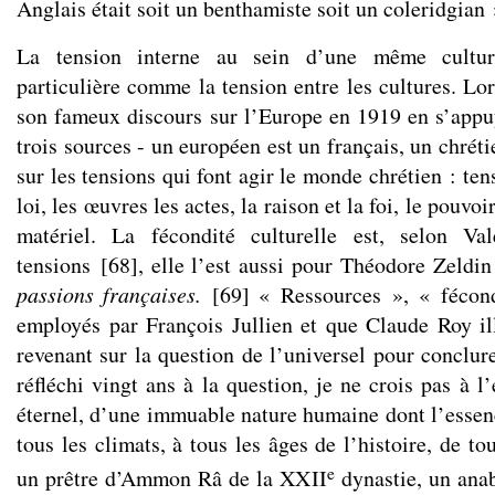
Anglais était soit un benthamiste soit un coleridgian 
La tension interne au sein d’une même cultur
particulière comme la tension entre les cultures. Lo
son fameux discours sur l’Europe en 1919 en s’appuy
trois sources - un européen est un français, un chrétie
sur les tensions qui font agir le monde chrétien : tens
loi, les œuvres les actes, la raison et la foi, le pouvoi
matériel. La fécondité culturelle est, selon Va
tensions
[
68
]
, elle l’est aussi pour Théodore Zeldi
passions françaises.
[
69
]
« Ressources », « fécond
employés par François Jullien et que Claude Roy ill
revenant sur la question de l’universel pour conclur
réfléchi vingt ans à la question, je ne crois pas à 
éternel, d’une immuable nature humaine dont l’essen
tous les climats, à tous les âges de l’histoire, de to
e
un prêtre d’Ammon Râ de la XXII
dynastie, un ana