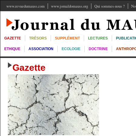
www.revuedumauss.com
www.jornaldomauss.org
Qui sommes-nous ?
No
GAZETTE
TRÉSORS
SUPPLÉMENT
LECTURES
PUBLICAT
ETHIQUE
ASSOCIATION
ECOLOGIE
DOCTRINE
ANTHROPO
Gazette