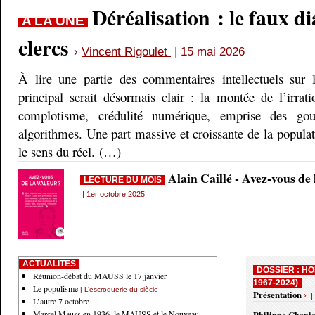
Déréalisation : le faux d
A LA UNE
clercs
›
Vincent Rigoulet
| 15 mai 2026
À lire une partie des commentaires intellectuels sur 
principal serait désormais clair : la montée de l’irrati
complotisme, crédulité numérique, emprise des gou
algorithmes. Une part massive et croissante de la populati
le sens du réel. (…)
Alain Caillé - Avez-vous de
LECTURE DU MOIS
| 1er octobre 2025
ACTUALITÉS
DOSSIER : HO
Réunion-débat du MAUSS le 17 janvier
1967-2024)
Le populisme
| L’escroquerie du siècle
Présentation
› |
L’autre 7 octobre
Marcel Mauss en 1936, le MAUSS et le Nouveau