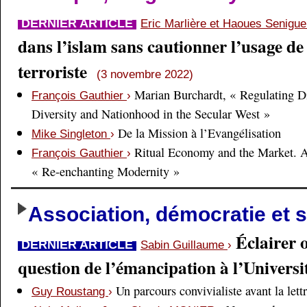
DERNIER ARTICLE
Eric Marlière et Haoues Senigu
dans l’islam sans cautionner l’usage de 
terroriste
(3 novembre 2022)
Marian Burchardt, « Regulating Di
François Gauthier
›
Diversity and Nationhood in the Secular West »
De la Mission à l’Evangélisation
Mike Singleton
›
Ritual Economy and the Market. 
François Gauthier
›
« Re-enchanting Modernity »
Association, démocratie et s
Éclairer 
DERNIER ARTICLE
Sabin Guillaume
›
question de l’émancipation à l’Universi
Un parcours convivialiste avant la lett
Guy Roustang
›