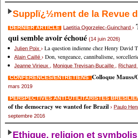
Supplï¿½ment de la Revue
DERNIER ARTICLE
Laetitia Ogorzelec-Guinchard
›
qui semble avoir échoué
(14 juin 2026)
La question indienne chez Henry David 
Julien Poix
›
Don, vengeance, cannibalisme, sorcellerie,
Alain Caillé
›
Jeanne Virieux
,
Monique Trevisan-Bucaille
,
Richard 
Colloque Mauss/G
CONFÉRENCES/ENTRETIENS
mars 2019
PERSPECTIVES ANTI-UTILITARISTES BRÉSILI
of the democracy we wanted for Brazil
›
Paulo Hen
septembre 2016
Ethique, religion et symboli