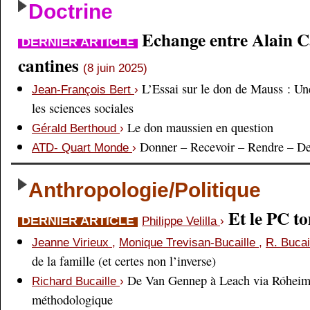
Doctrine
Echange entre Alain Cai
DERNIER ARTICLE
cantines
(8 juin 2025)
L’Essai sur le don de Mauss : Un
Jean-François Bert
›
les sciences sociales
Le don maussien en question
Gérald Berthoud
›
Donner – Recevoir – Rendre – D
ATD- Quart Monde
›
Anthropologie/Politique
Et le PC 
DERNIER ARTICLE
Philippe Velilla
›
Jeanne Virieux
,
Monique Trevisan-Bucaille
,
R. Bucai
de la famille (et certes non l’inverse)
De Van Gennep à Leach via Róheim 
Richard Bucaille
›
méthodologique