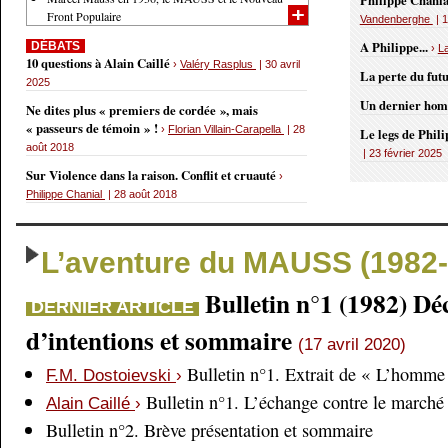
Philippe Chania
Front Populaire
Vandenberghe
| 1
A Philippe...
DÉBATS
›
L
10 questions à Alain Caillé
›
Valéry Rasplus
| 30 avril
La perte du fut
2025
Un dernier ho
Ne dites plus « premiers de cordée », mais
« passeurs de témoin » !
›
Florian Villain-Carapella
| 28
Le legs de Phil
août 2018
| 23 février 2025
Sur Violence dans la raison. Conflit et cruauté
›
Philippe Chanial
| 28 août 2018
L’aventure du MAUSS (1982-
Bulletin n°1 (1982) Dé
DERNIER ARTICLE
d’intentions et sommaire
(17 avril 2020)
Bulletin n°1. Extrait de « L’homme 
F.M. Dostoievski
›
Bulletin n°1. L’échange contre le marché
Alain Caillé
›
Bulletin n°2. Brève présentation et sommaire