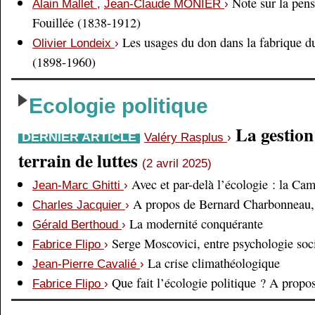
Note sur la pens
Alain Mallet
,
Jean-Claude MONIER
›
Fouillée (1838-1912)
Les usages du don dans la fabrique d
Olivier Londeix
›
(1898-1960)
Ecologie politique
La gestio
DERNIER ARTICLE
Valéry Rasplus
›
terrain de luttes
(2 avril 2025)
Avec et par-delà l’écologie : la Ca
Jean-Marc Ghitti
›
A propos de Bernard Charbonneau, 
Charles Jacquier
›
La modernité conquérante
Gérald Berthoud
›
Serge Moscovici, entre psychologie soci
Fabrice Flipo
›
La crise climathéologique
Jean-Pierre Cavalié
›
Que fait l’écologie politique ? A prop
Fabrice Flipo
›