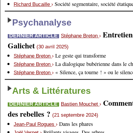
Société segmentaire, société étatiqu
Richard Bucaille
›
Psychanalyse
Entretien
DERNIER ARTICLE
Stéphane Breton
›
Galichet
(30 avril 2025)
Le geste qui transforme
Stéphane Breton
›
La dialogique bubérienne dans le c
Stéphane Breton
›
« Silence, ça tourne ! » ou le silen
Stéphane Breton
›
Arts & Littératures
Comment é
DERNIER ARTICLE
Bastien Mouchet
›
des rebelles ?
(21 septembre 2024)
Dans les phares
Jean-Paul Rogues
›
Brûlants visages. Des arbres
Joël Vernet
›