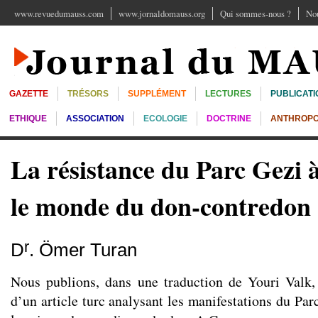
www.revuedumauss.com
www.jornaldomauss.org
Qui sommes-nous ?
Nou
GAZETTE
TRÉSORS
SUPPLÉMENT
LECTURES
PUBLICATI
ETHIQUE
ASSOCIATION
ECOLOGIE
DOCTRINE
ANTHROPO
La résistance du Parc Gezi à
le monde du don-contredon
r
D
. Ömer Turan
Nous publions, dans une traduction de Youri Valk,
d’un article turc analysant les manifestations du Par