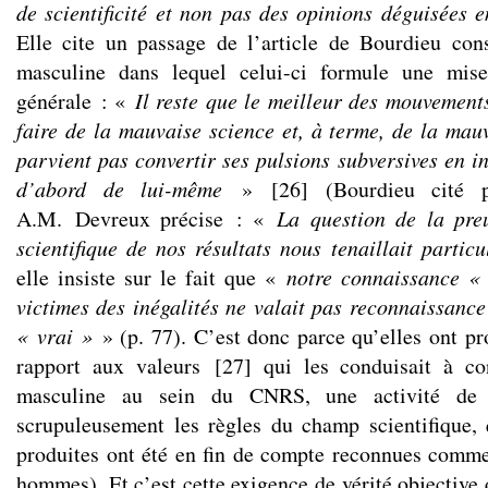
de scientificité et non pas des opinions déguisées 
Elle cite un passage de l’article de Bourdieu con
masculine dans lequel celui-ci formule une mis
générale : «
Il reste que le meilleur des mouvements
faire de la mauvaise science et, à terme, de la mauv
parvient pas convertir ses pulsions subversives en in
d’abord de lui-même
»
[
26
]
(Bourdieu cité p
A.M. Devreux précise : «
La question de la preu
scientifique de nos résultats nous tenaillait partic
elle insiste sur le fait que «
notre connaissance «
victimes des inégalités ne valait pas reconnaissance
« vrai »
» (p. 77). C’est donc parce qu’elles ont pr
rapport aux valeurs
[
27
]
qui les conduisait à co
masculine au sein du CNRS, une activité de r
scrupuleusement les règles du champ scientifique,
produites ont été en fin de compte reconnues comm
hommes). Et c’est cette exigence de vérité objective q