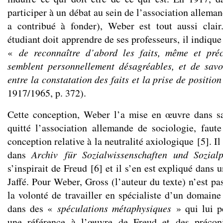
participer à un débat au sein de l’association alleman
a contribué à fonder), Weber est tout aussi clair
étudiant doit apprendre de ses professeurs, il indique
«
de reconnaître d’abord les faits, même et pré
semblent
personnellement désagréables, et de savoi
entre la constatation des faits et la prise de positio
1917/1965, p. 372).
Cette conception, Weber l’a mise en œuvre dans sa 
quitté l’association allemande de sociologie, faute
conception relative à la neutralité axiologique
[
5
]
. I
dans
Archiv für Sozialwissenschaften und
Sozialp
s’inspirait de Freud
[
6
]
et il s’en est expliqué dans u
Jaffé. Pour Weber, Gross (l’auteur du texte) n’est p
la volonté de travailler en spécialiste d’un domaine
dans des «
spéculations métaphysiques
» qui lui pe
une référence à l’œuvre de Freud et des préconi