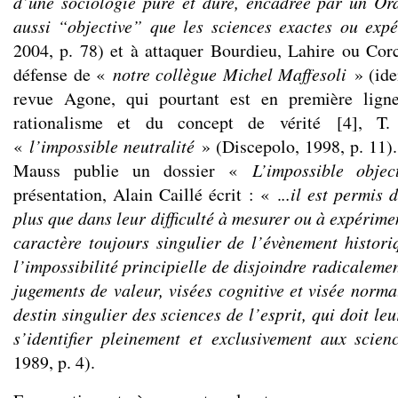
d’une sociologie pure et dure, encadrée par un Or
aussi “objective” que les sciences exactes ou expé
2004, p. 78) et à attaquer Bourdieu, Lahire ou Corc
défense de «
notre collègue Michel Maffesoli
» (ide
revue Agone, qui pourtant est en première lign
rationalisme et du concept de vérité
[
4
]
, T.
«
l’impossible neutralité
» (Discepolo, 1998, p. 11)
Mauss publie un dossier «
L’impossible objec
présentation, Alain Caillé écrit : « .
..il est permis
plus que dans leur difficulté à mesurer ou à expérime
caractère toujours singulier de l’évènement histori
l’impossibilité principielle de disjoindre radicalemen
jugements de valeur, visées cognitive et visée norma
destin singulier des sciences de l’esprit, qui doit le
s’identifier pleinement et exclusivement aux scien
1989, p. 4).