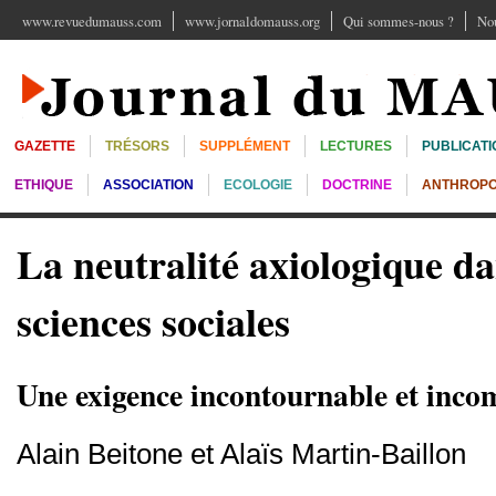
www.revuedumauss.com
www.jornaldomauss.org
Qui sommes-nous ?
Nou
GAZETTE
TRÉSORS
SUPPLÉMENT
LECTURES
PUBLICATI
ETHIQUE
ASSOCIATION
ECOLOGIE
DOCTRINE
ANTHROPO
La neutralité axiologique da
sciences sociales
Une exigence incontournable et inco
Alain Beitone et Alaïs Martin-Baillon