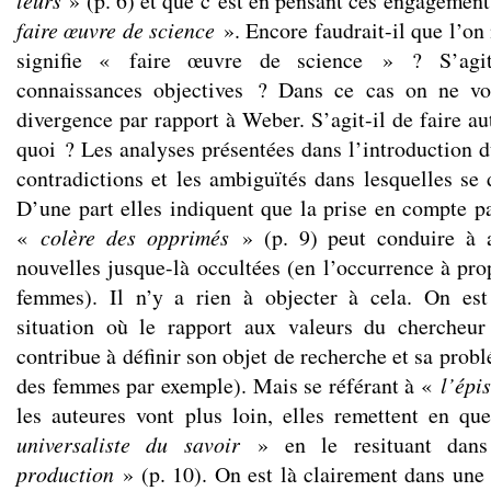
leurs
» (p. 6) et que c’est en pensant ces engagemen
faire œuvre de science
». Encore faudrait-il que l’on
signifie « faire œuvre de science » ? S’agit
connaissances objectives ? Dans ce cas on ne vo
divergence par rapport à Weber. S’agit-il de faire a
quoi ? Les analyses présentées dans l’introduction d
contradictions et les ambiguïtés dans lesquelles se 
D’une part elles indiquent que la prise en compte pa
«
colère des opprimés
» (p. 9) peut conduire à a
nouvelles jusque-là occultées (en l’occurrence à pro
femmes). Il n’y a rien à objecter à cela. On es
situation où le rapport aux valeurs du chercheu
contribue à définir son objet de recherche et sa prob
des femmes par exemple). Mais se référant à «
l’épi
les auteures vont plus loin, elles remettent en q
universaliste du savoir
» en le resituant da
production
» (p. 10). On est là clairement dans une 