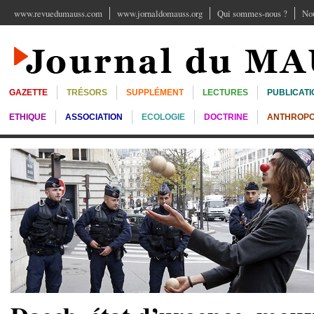
www.revuedumauss.com
www.jornaldomauss.org
Qui sommes-nous ?
Nou
GAZETTE
TRÉSORS
SUPPLÉMENT
LECTURES
PUBLICATI
ETHIQUE
ASSOCIATION
ECOLOGIE
DOCTRINE
ANTHROPO