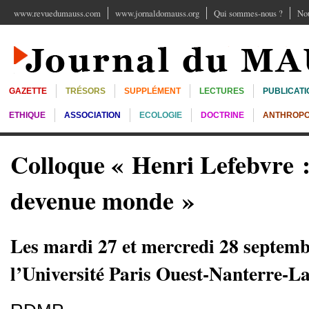
www.revuedumauss.com
www.jornaldomauss.org
Qui sommes-nous ?
Nou
GAZETTE
TRÉSORS
SUPPLÉMENT
LECTURES
PUBLICATI
ETHIQUE
ASSOCIATION
ECOLOGIE
DOCTRINE
ANTHROPO
Colloque « Henri Lefebvre 
devenue monde »
Les mardi 27 et mercredi 28 septemb
l’Université Paris Ouest-Nanterre-La