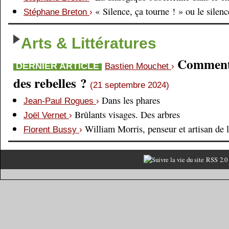
« Silence, ça tourne ! » ou le silen
Stéphane Breton
›
Arts & Littératures
Comment é
DERNIER ARTICLE
Bastien Mouchet
›
des rebelles ?
(21 septembre 2024)
Dans les phares
Jean-Paul Rogues
›
Brûlants visages. Des arbres
Joël Vernet
›
William Morris, penseur et artisan de 
Florent Bussy
›
RSS 2.0