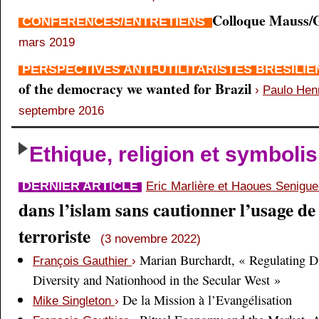
Colloque Mauss/G
CONFÉRENCES/ENTRETIENS
mars 2019
PERSPECTIVES ANTI-UTILITARISTES BRÉSILI
of the democracy we wanted for Brazil
›
Paulo Hen
septembre 2016
Ethique, religion et symboli
DERNIER ARTICLE
Eric Marlière et Haoues Senigu
dans l’islam sans cautionner l’usage de 
terroriste
(3 novembre 2022)
Marian Burchardt, « Regulating Di
François Gauthier
›
Diversity and Nationhood in the Secular West »
De la Mission à l’Evangélisation
Mike Singleton
›