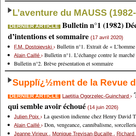
L’aventure du MAUSS (1982-
Bulletin n°1 (1982) Dé
DERNIER ARTICLE
d’intentions et sommaire
(17 avril 2020)
Bulletin n°1. Extrait de « L’homme 
F.M. Dostoievski
›
Bulletin n°1. L’échange contre le marché
Alain Caillé
›
Bulletin n°2. Brève présentation et sommaire
Supplï¿½ment de la Revue
DERNIER ARTICLE
Laetitia Ogorzelec-Guinchard
›
qui semble avoir échoué
(14 juin 2026)
La question indienne chez Henry David 
Julien Poix
›
Don, vengeance, cannibalisme, sorcellerie,
Alain Caillé
›
Jeanne Virieux
,
Monique Trevisan-Bucaille
,
Richard 