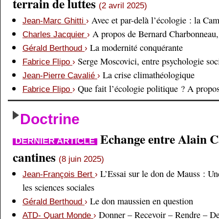
terrain de luttes
(2 avril 2025)
Avec et par-delà l’écologie : la Ca
Jean-Marc Ghitti
›
A propos de Bernard Charbonneau, 
Charles Jacquier
›
La modernité conquérante
Gérald Berthoud
›
Serge Moscovici, entre psychologie soci
Fabrice Flipo
›
La crise climathéologique
Jean-Pierre Cavalié
›
Que fait l’écologie politique ? A prop
Fabrice Flipo
›
Doctrine
Echange entre Alain Cai
DERNIER ARTICLE
cantines
(8 juin 2025)
L’Essai sur le don de Mauss : Un
Jean-François Bert
›
les sciences sociales
Le don maussien en question
Gérald Berthoud
›
Donner – Recevoir – Rendre – D
ATD- Quart Monde
›