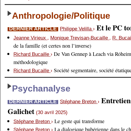
Anthropologie/Politique
Et le PC 
DERNIER ARTICLE
Philippe Velilla
›
Jeanne Virieux
,
Monique Trevisan-Bucaille
,
R. Bucai
de la famille (et certes non l’inverse)
De Van Gennep à Leach via Róheim 
Richard Bucaille
›
méthodologique
Société segmentaire, société étatiqu
Richard Bucaille
›
Psychanalyse
Entretien
DERNIER ARTICLE
Stéphane Breton
›
Galichet
(30 avril 2025)
Le geste qui transforme
Stéphane Breton
›
La dialogique bubérienne dans le c
Stéphane Breton
›