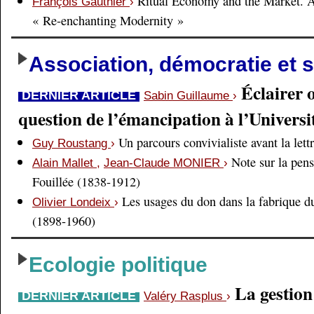
Ritual Economy and the Market. 
François Gauthier
›
« Re-enchanting Modernity »
Association, démocratie et s
Éclairer 
DERNIER ARTICLE
Sabin Guillaume
›
question de l’émancipation à l’Universi
Un parcours convivialiste avant la lett
Guy Roustang
›
Note sur la pens
Alain Mallet
,
Jean-Claude MONIER
›
Fouillée (1838-1912)
Les usages du don dans la fabrique d
Olivier Londeix
›
(1898-1960)
Ecologie politique
La gestio
DERNIER ARTICLE
Valéry Rasplus
›