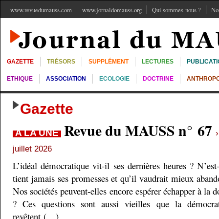
www.revuedumauss.com
www.jornaldomauss.org
Qui sommes-nous ?
No
GAZETTE
TRÉSORS
SUPPLÉMENT
LECTURES
PUBLICAT
ETHIQUE
ASSOCIATION
ECOLOGIE
DOCTRINE
ANTHROPO
Gazette
Revue du MAUSS n° 67
A LA UNE
juillet 2026
L’idéal démocratique vit-il ses dernières heures ? N’est
tient jamais ses promesses et qu’il vaudrait mieux aband
Nos sociétés peuvent-elles encore espérer échapper à la do
? Ces questions sont aussi vieilles que la démocra
revêtent (…)