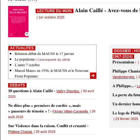
Alain Caillé - Avez-vous de
LECTURE DU MOIS
| 1er octobre 2025
ACTUALITÉS
DOSSIER : HO
Réunion-débat du MAUSS le 17 janvier
1967-2024)
Le populisme
| L’escroquerie du siècle
Présentation
› |
L’autre 7 octobre
Marcel Mauss en 1936, le MAUSS et le Nouveau
Philippe Chania
Front Populaire
Vandenberghe
| 1
A Philippe...
DÉBATS
›
L
10 questions à Alain Caillé
›
Valéry Rasplus
| 30 avril
La perte du fut
2025
Un dernier ho
Ne dites plus « premiers de cordée », mais
« passeurs de témoin » !
›
Florian Villain-Carapella
| 28
Le legs de Phil
août 2018
| 23 février 2025
Sur Violence dans la raison. Conflit et cruauté
›
Philippe Chanial
| 28 août 2018