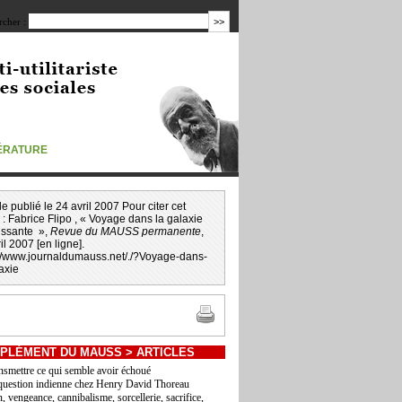
cher :
TÉRATURE
icle publié le 24 avril 2007 Pour citer cet
 :
Fabrice Flipo
, « Voyage dans la galaxie
issante »,
Revue du MAUSS permanente
,
il 2007 [en ligne].
://www.journaldumauss.net
/
./?Voyage-dans-
axie
PLÉMENT DU MAUSS
>
ARTICLES
nsmettre ce qui semble avoir échoué
question indienne chez Henry David Thoreau
, vengeance, cannibalisme, sorcellerie, sacrifice,