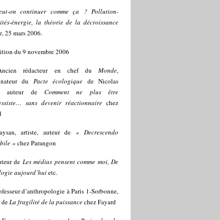
eut-on continuer comme ça ? Pollution-
ités-énergie, la théorie de la décroissance
t
, 25 mars 2006.
ition du 9 novembre 2006
Ancien rédacteur en chef du
Monde
,
inateur du
Pacte écologique
de Nicolas
t, auteur de
Comment ne plus être
essiste… sans devenir réactionnaire
chez
d
aysan, artiste, auteur de
« Decrescendo
bile »
chez Parangon
teur de
Les médias pensent comme moi, De
logie aujourd’hui
etc.
ofesseur d’anthropologie à Paris 1-Sorbonne,
r de
La fragilité de la puissance
chez Fayard