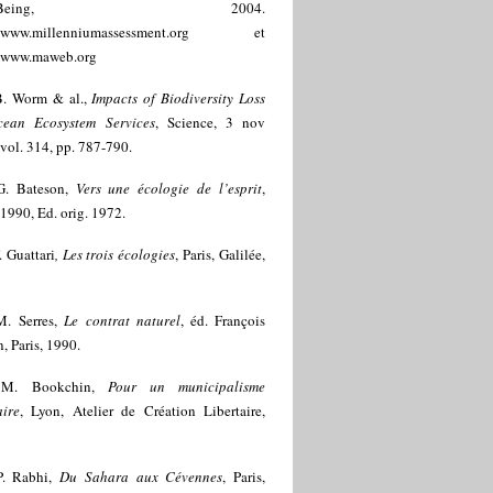
ll-Being, 2004.
//www.millenniumassessment.org
et
//www.maweb.org
B. Worm & al.,
Impacts of Biodiversity Loss
ean Ecosystem Services
, Science, 3 nov
vol. 314, pp. 787-790.
G. Bateson,
Vers une écologie de l’esprit
,
 1990, Ed. orig. 1972.
. Guattari
, Les trois écologies
, Paris, Galilée,
M. Serres,
Le contrat naturel
, éd. François
, Paris, 1990.
]
M. Bookchin,
Pour un municipalisme
aire
, Lyon, Atelier de Création Libertaire,
P. Rabhi,
Du Sahara aux Cévennes
, Paris,