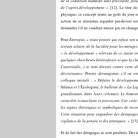
de la condition humaine sans précédent, pour
de l’après-développement »
[
12
]
. Le titre d
physique, ce concept remis au goût du jour
action de se retourner, regarder par-devers s
demander s’il ne vaudrait mieux pas en change
Pour
Entropia
,
« toute pensée qui refuse son a
terrain solaire de la lucidité pour les mirage
« le développement » relèvent de ce statut i
quelques chercheurs hétérodoxes et que la clai
Castoriadis...) se sont dressés contre cette 
décroissance. Pensée dérangeante s’il en es
colloque intitulé : « Défaire le développe
Silence
et
l’Écologiste,
le bulletin de « La Li
grandissante dans leurs colonnes. Le bimestr
caractère iconoclaste et provocant. Car cette 
les signes théoriques et symboliques de reco
Cette situation peut engendrer des dérapages 
vigilance de la pensée et des pratiques. »
[
13
]
Et de fait des dérapages se sont produits. Des t