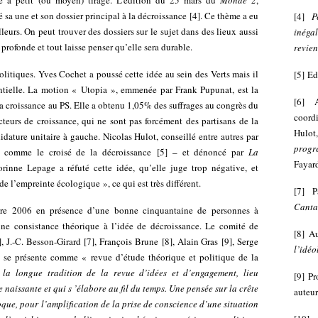
sse à petit (ou moyen) tirage. L’édition du 25 mars du
Monde 2
,
é sa une et son dossier principal à la décroissance
[
4
]
. Ce thème a eu
[
4
]
P
leurs. On peut trouver des dossiers sur le sujet dans des lieux aussi
inégal
ofonde et tout laisse penser qu’elle sera durable.
revien
litiques. Yves Cochet a poussé cette idée au sein des Verts mais il
[
5
]
Ed
dentielle. La motion « Utopia », emmenée par Frank Pupunat, est la
[
6
]
 la croissance au PS. Elle a obtenu 1,05% des suffrages au congrès du
coord
cteurs de croissance
, qui ne sont pas forcément des partisans de la
Hulo
didature unitaire à gauche. Nicolas Hulot, conseillé entre autres par
progr
is comme le croisé de la décroissance
[
5
]
– et dénoncé par
La
Fayar
nne Lepage a réfuté cette idée, qu’elle juge trop négative, et
 l’empreinte écologique », ce qui est très différent.
[
7
]
P
Canta
e 2006 en présence d’une bonne cinquantaine de personnes à
ne consistance théorique à l’idée de décroissance. Le comité de
[
8
]
Au
]
, J.-C. Besson-Girard
[
7
]
, François Brune
[
8
]
, Alain Gras
[
9
]
, Serge
l’idéo
e se présente comme « revue d’étude théorique et politique de la
 la longue tradition de la revue d’idées et d’engagement, lieu
[
9
]
Pr
 naissante et qui s ’élabore au fil du temps. Une pensée sur la crête
auteu
que, pour l’amplification de la prise de conscience d’une situation