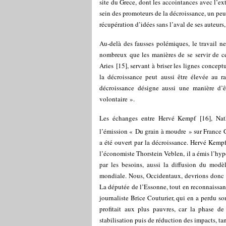
site du Grece, dont les accointances avec l’ex
sein des promoteurs de la décroissance, un peu
récupération d’idées sans l’aval de ses auteurs
Au-delà des fausses polémiques, le travail n
nombreux que les manières de se servir de c
Aries
[
15
]
, servant à briser les lignes concep
la décroissance peut aussi être élevée au 
décroissance désigne aussi une manière d’ê
volontaire ».
Les échanges entre Hervé Kempf
[
16
]
, Na
l’émission « Du grain à moudre » sur France C
a été ouvert par la décroissance. Hervé Kempf
l’économiste Thorstein Veblen, il a émis l’hy
par les besoins, aussi la diffusion du modè
mondiale. Nous, Occidentaux, devrions donc au
La députée de l’Essonne, tout en reconnaissant
journaliste Brice Couturier, qui en a perdu so
profitait aux plus pauvres, car la phase de
stabilisation puis de réduction des impacts, t