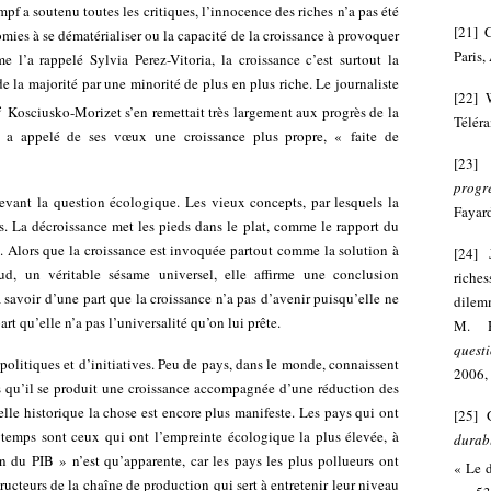
 a soutenu toutes les critiques, l’innocence des riches n’a pas été
[
21
]
C
ies à se dématérialiser ou la capacité de la croissance à provoquer
Paris,
’a rappelé Sylvia Perez-Vitoria, la croissance c’est surtout la
de la majorité par une minorité de plus en plus riche. Le journaliste
[
22
]
e
Kosciusko-Morizet s’en remettait très largement aux progrès de la
Télér
e a appelé de ses vœux une croissance plus propre, « faite de
[
23
progr
evant la question écologique. Les vieux concepts, par lesquels la
Fayar
ts. La décroissance met les pieds dans le plat, comme le rapport du
. Alors que la croissance est invoquée partout comme la solution à
[
24
]
, un véritable sésame universel, elle affirme une conclusion
riche
 savoir d’une part que la croissance n’a pas d’avenir puisqu’elle ne
dilemm
rt qu’elle n’a pas l’universalité qu’on lui prête.
M. H
questi
 politiques et d’initiatives. Peu de pays, dans le monde, connaissent
2006,
ls qu’il se produit une croissance accompagnée d’une réduction des
chelle historique la chose est encore plus manifeste. Les pays qui ont
[
25
]
temps sont ceux qui ont l’empreinte écologique la plus élevée, à
durab
n du PIB » n’est qu’apparente, car les pays les plus pollueurs ont
« Le 
ructeurs de la chaîne de production qui sert à entretenir leur niveau