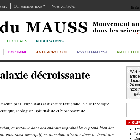
.org
Qui sommes-nous ?
Nous contacter
Recher
LECTURES
PUBLICATIONS
DOCTRINE
ANTHROPOLOGIE
PSYCHANALYSE
ART ET LIT
alaxie décroissante
// Art
article
décro
24 avr
https
la-gal
senté par F. Flipo dans sa diversité tant pratique que théorique. Il
ocratique, écologiste, spititualiste et bioéconomiste.
>
SUP
estion, se retrouve dans des endroits improbables et prend bien des
Tra
it panorama descriptif, en attendant d’entrer dans le détail des
La 
Don