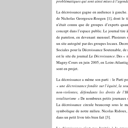
problématiques qui sont ainsi mises à l’agend
La décroissance gagne en audience à gauche. Ce
de Nicholas Georgescu-Roegen
[
1
]
, dont le t
n’était connu que de groupes d’experts quan
concept dans l’espace public. Le journal tire
de parution, en devenant mensuel. Plusieurs s
un site autogéré par des groupes locaux.
Decro
Sociales pour la Décroissance Soutenable, de
est le site du journal
La Décroissance
. Des « 
Magny-Cours en juin 2005, en Loire-Atlantiqu
sont en projet.
La décroissance a même son parti :
le Parti 
« une décroissance fondée sur l’équité, la sou
non-violentes, défendants les droits de l’
totalitarisme »
De nombreux petits journaux s
La décroissance circule beaucoup sous le ma
symbolique de notre milieu. Nicolas Ridoux, 
dans un petit livre très bien fait
[
3
]
.