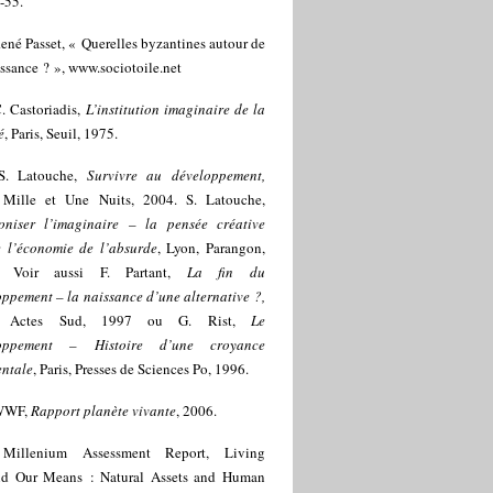
-55.
ené Passet, « Querelles byzantines autour de
issance ? »,
www.sociotoile.net
. Castoriadis,
L’institution imaginaire de la
é
, Paris, Seuil, 1975.
S. Latouche,
Survivre au développement,
, Mille et Une Nuits, 2004. S. Latouche,
oniser l’imaginaire – la pensée créative
e l’économie de l’absurde
, Lyon, Parangon,
. Voir aussi F. Partant,
La fin du
ppement – la naissance d’une alternative ?,
s, Actes Sud, 1997 ou G. Rist,
Le
loppement – Histoire d’une croyance
entale
, Paris, Presses de Sciences Po, 1996.
WWF,
Rapport planète vivante
, 2006.
]
Millenium Assessment Report, Living
d Our Means : Natural Assets and Human