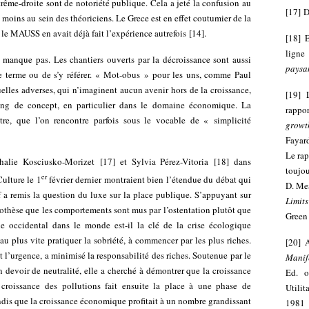
trême-droite sont de notoriété publique. Cela a jeté la confusion au
[
17
]
D
 moins au sein des théoriciens. Le Grece est en effet coutumier de la
, le MAUSS en avait déjà fait l’expérience autrefois
[
14
]
.
[
18
]
ligne
e manque pas. Les chantiers ouverts par la décroissance sont aussi
paysa
e terme ou de s’y référer. « Mot-obus » pour les uns, comme
Paul
tuelles adverses, qui n’imaginent aucun avenir hors de la croissance,
[
19
]
rang de concept, en particulier dans le domaine économique. La
rappo
tre, que l’on rencontre parfois sous le vocable de « simplicité
growt
Fayard
Le ra
thalie Kosciusko-Morizet
[
17
]
et Sylvia Pérez-Vitoria
[
18
]
dans
toujou
er
ulture le 1
février dernier montraient bien l’étendue du débat qui
D. Me
 a remis la question du luxe sur la place publique. S’appuyant sur
Limit
pothèse que les comportements sont mus par l’ostentation plutôt que
Green
le occidental dans le monde est-il la clé de la crise écologique
 plus vite pratiquer la sobriété, à commencer par les plus riches.
[
20
]
 l’urgence, a minimisé la responsabilité des riches. Soutenue par le
Manif
n devoir de neutralité, elle a cherché à démontrer que la croissance
Ed. o
 croissance des pollutions fait ensuite la place à une phase de
Utilit
andis que la croissance économique profitait à un nombre grandissant
1981