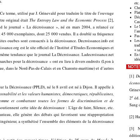
a.
etc.
Che
 terme, utilisé par J. Grinevald pour traduire le titre de l’ouvrage
Pla
Déc
itre original était
The Entropy Law and the Economic Process
[
2
]
,
Cas
d le journal « La décroissance », né en mars 2004, a relancé ce
Le 
l’a
 à 45 000 exemplaires, dont 25 000 vendus. Il a doublé sa fréquence
Pas 
ites ouebes sont consacrés à la décroissance.
Decroissance.info
est
Les
tra
issance.org
est le site officiel de l’Institut d’Etudes Economiques et
« s
 même tendance que le journal La Décroissance.
Ladecroissance.net
En 
idé
marches pour la décroissance » ont eu lieu à divers endroits (Lyon à
NOTE
e, dans le Nord-Pas-de-Calais et en Charente-maritime) et d’autres
[
1
]
De
écono
pour la Décroissance (PPLD)
, né le 8 avril est né à Dijon. Il appelle à
Grine
tenabilité et les valeurs humanistes, démocratiques, républicaines,
e
2
éd.
Homme et combattant toutes les formes de discrimination et de
Sang d
outiennent cette idée de décroissance :
L’âge de faire
,
Silence
, etc.
nteau, elle génère des débats qui favorisent une réappropriation
[
2
]
Ha
ingénieur, a synthétisé l’ensemble des éléments de la décroissance
[
3
]
N
éditio