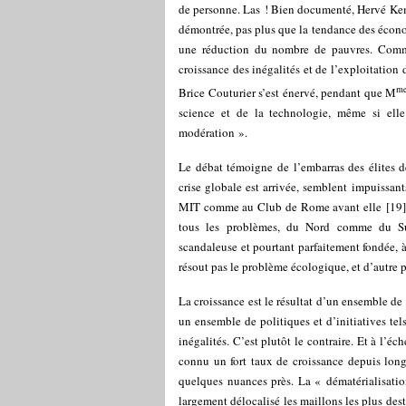
de personne. Las ! Bien documenté, Hervé Kempf
démontrée, pas plus que la tendance des économ
une réduction du nombre de pauvres. Comme l
croissance des inégalités et de l’exploitation 
m
Brice Couturier s’est énervé, pendant que M
science et de la technologie, même si ell
modération ».
Le débat témoigne de l’embarras des élites d
crise globale est arrivée, semblent impuissan
MIT comme au Club de Rome avant elle
[
19
]
tous les problèmes, du Nord comme du Sud
scandaleuse et pourtant parfaitement fondée, à
résout pas le problème écologique, et d’autre pa
La croissance est le résultat d’un ensemble de
un ensemble de politiques et d’initiatives te
inégalités. C’est plutôt le contraire. Et à l’é
connu un fort taux de croissance depuis long
quelques nuances près. La « dématérialisatio
largement délocalisé les maillons les plus dest