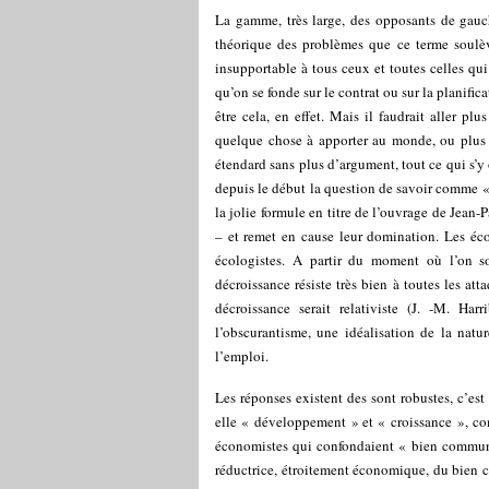
La gamme, très large, des opposants de gauc
théorique des problèmes que ce terme soulève
insupportable à tous ceux et toutes celles qu
qu’on se fonde sur le contrat ou sur la planific
être cela, en effet. Mais il faudrait aller p
quelque chose à apporter au monde, ou plus 
étendard sans plus d’argument, tout ce qui s’y
depuis le début la question de savoir comme « 
la jolie formule en titre de l’ouvrage de Jean-
– et remet en cause leur domination. Les éc
écologistes. A partir du moment où l’on so
décroissance résiste très bien à toutes les at
décroissance serait relativiste (J. -M. Harr
l’obscurantisme, une idéalisation de la natur
l’emploi.
Les réponses existent des sont robustes, c’est
elle « développement » et « croissance », c
économistes qui confondaient « bien commun 
réductrice, étroitement économique, du bien co