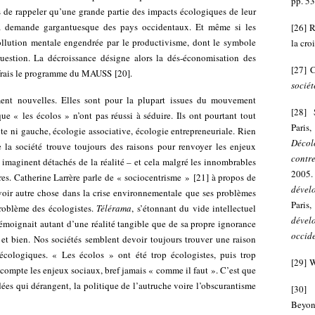
pp. 53
as de rappeler qu’une grande partie des impacts écologiques de leur
la demande gargantuesque des pays occidentaux. Et même si les
[
26
]
R
ollution mentale engendrée par le productivisme, dont le symbole
la cro
question. La décroissance désigne alors la dés-économisation des
[
27
]
C
x frais le programme du MAUSS
[
20
]
.
sociét
ment nouvelles. Elles sont pour la plupart issues du mouvement
[
28
]
 que « les écolos » n’ont pas réussi à séduire. Ils ont pourtant tout
Paris
ite ni gauche, écologie associative, écologie entrepreneuriale. Rien
Décol
de la société trouve toujours des raisons pour renvoyer les enjeux
contr
 imaginent détachés de la réalité – et cela malgré les innombrables
2005
tres. Catherine Larrère parle de « sociocentrisme »
[
21
]
à propos de
dévelo
 voir autre chose dans la crise environnementale que ses problèmes
Pari
 problème des écologistes.
Télérama
, s’étonnant du vide intellectuel
déve
témoignait autant d’une réalité tangible que de sa propre ignorance
occid
l et bien. Nos sociétés semblent devoir toujours trouver une raison
écologiques. « Les écolos » ont été trop écologistes, puis trop
[
29
]
 compte les enjeux sociaux, bref jamais « comme il faut ». C’est que
dées qui dérangent, la politique de l’autruche voire l’obscurantisme
[
30
Beyon