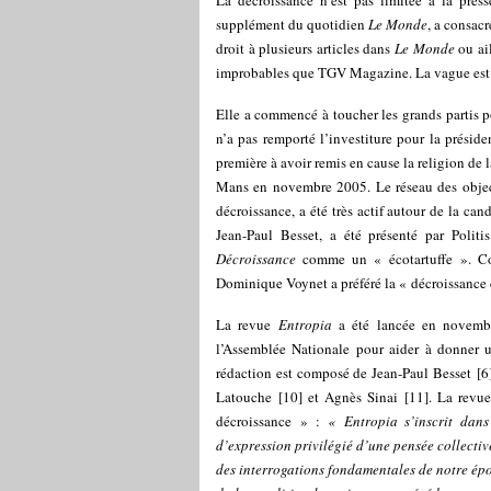
La décroissance n’est pas limitée à la pre
supplément du quotidien
Le Monde
, a consacr
droit à plusieurs articles dans
Le Monde
ou ail
improbables que TGV Magazine. La vague est pr
Elle a commencé à toucher les grands partis po
n’a pas remporté l’investiture pour la prési
première à avoir remis en cause la religion de
Mans en novembre 2005.
Le réseau des obje
décroissance, a été très actif autour de la can
Jean-Paul Besset, a été présenté par Polit
Décroissance
comme un « écotartuffe ». Cori
Dominique Voynet a préféré la « décroissance de
La revue
Entropia
a été lancée en novembr
l’Assemblée Nationale pour aider à donner u
rédaction est composé de Jean-Paul Besset
[
6
Latouche
[
10
]
et Agnès Sinai
[
11
]
. La revu
décroissance » :
« Entropia s’inscrit dans
d’expression privilégié d’une pensée collective
des interrogations fondamentales de notre épo