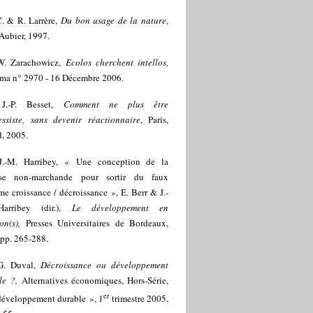
. & R. Larrère,
Du bon usage de la nature
,
 Aubier, 1997.
W. Zarachowicz,
Ecolos cherchent intellos,
ama n° 2970 - 16 Décembre 2006.
]
J.-P. Besset,
Comment ne plus être
essiste, sans devenir réactionnaire
, Paris,
d, 2005.
J.-M. Harribey, « Une conception de la
sse non-marchande pour sortir du faux
e croissance / décroissance », E. Berr & J.-
arribey (dir.),
Le développement en
on(s),
Presses Universitaires de Bordeaux,
 pp. 265-288.
G. Duval,
Décroissance ou développement
le ?,
Alternatives économiques, Hors-Série,
er
développement durable », 1
trimestre 2005,