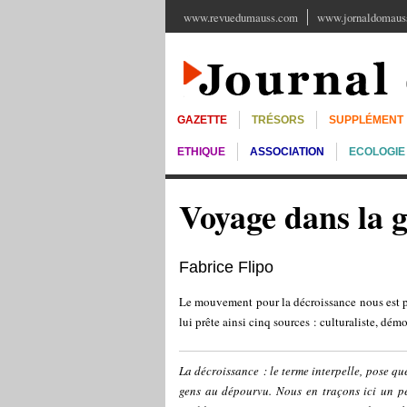
www.revuedumauss.com
www.jornaldomauss
GAZETTE
TRÉSORS
SUPPLÉMENT
ETHIQUE
ASSOCIATION
ECOLOGIE
Voyage dans la g
Fabrice Flipo
Le mouvement pour la décroissance nous est pré
lui prête ainsi cinq sources : culturaliste, dém
La décroissance : le terme interpelle, pose qu
gens au dépourvu. Nous en traçons ici un pet