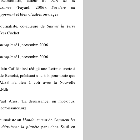
]
Economiste, auteur du
Pari de la
issance
(Fayard, 2006),
Survivre au
oppement
et bien d’autres ouvrages
Journaliste, co-auteure de
Sauver la Terre
Yves Cochet
ntropia
n°1, novembre 2006
ntropia
n°1, novembre 2006
lain Caillé ainsi rédigé une
Lettre ouverte à
de Benoist, précisant une fois pour toute que
USS n’a rien à voir avec la Nouvelle
.Ndlr
Paul Aries, "La déroissance, un mot-obus,
ecroissance.org
ournaliste au
Monde
, auteur de
Comment les
s détruisent la planète
paru chez Seuil en