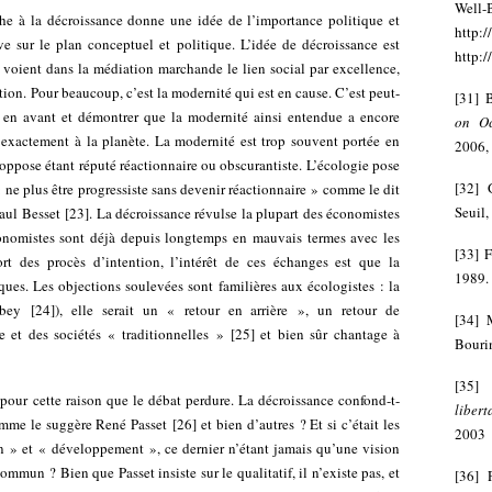
We
he à la décroissance donne une idée de l’importance politique et
http:
 sur le plan conceptuel et politique. L’idée de décroissance est
http:
i voient dans la médiation marchande le lien social par excellence,
ation. Pour beaucoup, c’est la modernité qui est en cause. C’est peut-
[
31
]
lus en avant et démontrer que la modernité ainsi entendue a encore
on Oc
exactement à la planète. La modernité est trop souvent portée en
2006, 
 oppose étant réputé réactionnaire ou obscurantiste. L’écologie pose
[
32
]
ne plus être progressiste sans devenir réactionnaire » comme le dit
Seuil,
Paul Besset
[
23
]
. La décroissance révulse la plupart des économistes
onomistes sont déjà depuis longtemps en mauvais termes avec les
[
33
]
F
rt des procès d’intention, l’intérêt de ces échanges est que la
1989.
taques. Les objections soulevées sont familières aux écologistes : la
ibey
[
24
]
), elle serait un « retour en arrière », un retour de
[
34
]
e et des sociétés « traditionnelles »
[
25
]
et bien sûr chantage à
Bourin
[
35
 pour cette raison que le débat perdure. La décroissance confond-t-
libert
omme le suggère
René Passet
[
26
]
et bien d’autres ? Et si c’était les
2003
» et « développement », ce dernier n’étant jamais qu’une vision
mmun ? Bien que Passet insiste sur le qualitatif, il n’existe pas, et
[
36
]