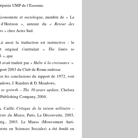
éputée UMP de l’Essonne.
Economiste et sociologue, membre de « La
 d’Horizon », auteure du
« Retour des
ns »
chez Actes Sud.
Là aussi la traduction est instructive : le
rt original s’intitulait
« The limits to
h »
, que
 avait traduit par
« Halte à la croissance ».
pport 2003 du Club de Rome endosse
rs les conclusions du rapport de 1972, voir
adows, J. Randers & D. Meadows,
s to growth – The 30-years update
, Chelsea
 Publishing Company, 2004.
A. Caillé,
Critique de la raison utilitaire –
este du Mauss
, Paris, La Découverte, 2003,
rig., 2003. Le Mauss (Mouvement Anti-
ariste en Sciences Sociales) a été fondé en