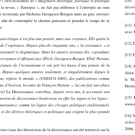
[
10
 l’enrichissement de l’imaginaire théorique, poétique et politique
décro
e la revue, « Entropia », ne fait pas référence à l’entropie au sens
dével
 en économie par Nicholas Georgescu-Roegen mais au grec
entropè
,
oi afin de contempler le chemin parcouru et prendre le temps de se
[
11
]
r.
avec 
utocritique n’est plus une pensée, mais une croyance. Elle quitte le
[
12
]
E
s de l’espérance. Depuis plus de cinquante ans, « la croissance » et
rrationnel et dogmatique. Dans les années soixante-dix, cependant,
[
13
]
E
rvoyance n’effrayait pas (Illich, Georgescu-Roegen, Ellul, Partant,
dictature de l’économisme et ont jeté les bases d’une pensée de la
[
14
]
A
t. Depuis quelques années seulement, et singulièrement depuis le
Alain 
ment, refaire le monde » (UNESCO 2002), des publications comme
le MA
gne d’horizon, les amis de François Partant », lui ont fait une place
Droite
iel
La Décroissance
contribue, depuis trois ans, à accentuer son
[
15
]
notion de décroissance bouleverse en effet les signes et les lignes :
www.d
nnaissance comme les lignes des clivages politiques traditionnels.
et des dérives théoriques et politiques qui exigent la plus grande
[
16
]
J
riche
2006.
extes issus des théoriciens de la décroissance ont été retrouvés sur le