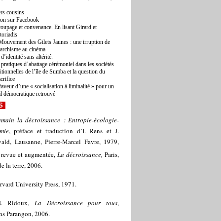
rs cousins
ton sur Facebook
oupage et convenance. En lisant Girard et
toriadis
Mouvement des Gilets Jaunes : une irruption de
narchisme au cinéma
d’identité sans altérité.
 pratiques d’abattage cérémoniel dans les sociétés
ditionnelles de l’île de Sumba et la question du
acrifice
faveur d’une « socialisation à liminalité » pour un
al démocratique retrouvé
S
main la décroissance : Entropie-écologie-
mie
, préface et traduction d’I. Rens et J.
vald, Lausanne, Pierre-Marcel Favre, 1979,
 revue et augmentée,
La décroissance,
Paris,
e la terre, 2006.
rvard University Press, 1971.
. Ridoux,
La Décroissance pour tous
,
ns Parangon, 2006.