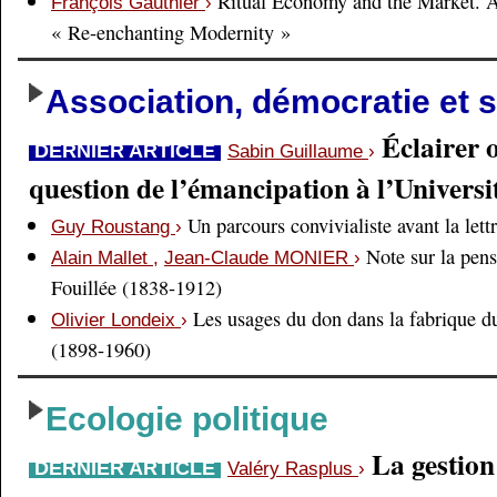
Ritual Economy and the Market. 
François Gauthier
›
« Re-enchanting Modernity »
Association, démocratie et s
Éclairer 
DERNIER ARTICLE
Sabin Guillaume
›
question de l’émancipation à l’Universi
Un parcours convivialiste avant la lett
Guy Roustang
›
Note sur la pens
Alain Mallet
,
Jean-Claude MONIER
›
Fouillée (1838-1912)
Les usages du don dans la fabrique d
Olivier Londeix
›
(1898-1960)
Ecologie politique
La gestio
DERNIER ARTICLE
Valéry Rasplus
›