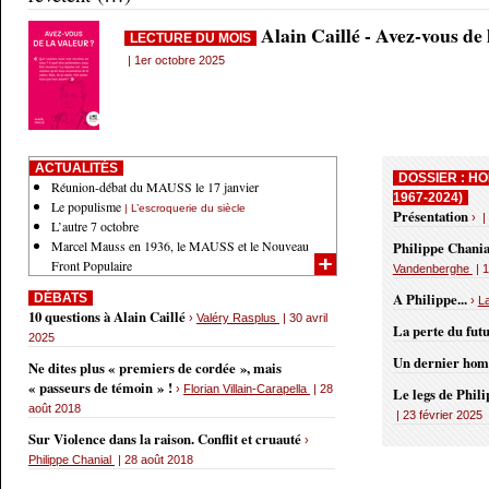
Alain Caillé - Avez-vous de
LECTURE DU MOIS
| 1er octobre 2025
ACTUALITÉS
DOSSIER : HO
Réunion-débat du MAUSS le 17 janvier
1967-2024)
Le populisme
| L’escroquerie du siècle
Présentation
› |
L’autre 7 octobre
Marcel Mauss en 1936, le MAUSS et le Nouveau
Philippe Chania
Front Populaire
Vandenberghe
| 1
A Philippe...
DÉBATS
›
L
10 questions à Alain Caillé
›
Valéry Rasplus
| 30 avril
La perte du fut
2025
Un dernier ho
Ne dites plus « premiers de cordée », mais
« passeurs de témoin » !
›
Florian Villain-Carapella
| 28
Le legs de Phil
août 2018
| 23 février 2025
Sur Violence dans la raison. Conflit et cruauté
›
Philippe Chanial
| 28 août 2018