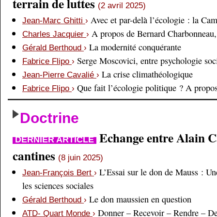
terrain de luttes
(2 avril 2025)
Avec et par-delà l’écologie : la Ca
Jean-Marc Ghitti
›
A propos de Bernard Charbonneau, 
Charles Jacquier
›
La modernité conquérante
Gérald Berthoud
›
Serge Moscovici, entre psychologie soci
Fabrice Flipo
›
La crise climathéologique
Jean-Pierre Cavalié
›
Que fait l’écologie politique ? A prop
Fabrice Flipo
›
Doctrine
Echange entre Alain Cai
DERNIER ARTICLE
cantines
(8 juin 2025)
L’Essai sur le don de Mauss : Un
Jean-François Bert
›
les sciences sociales
Le don maussien en question
Gérald Berthoud
›
Donner – Recevoir – Rendre – D
ATD- Quart Monde
›