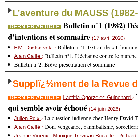
L’aventure du MAUSS (1982-
Bulletin n°1 (1982) Dé
DERNIER ARTICLE
d’intentions et sommaire
(17 avril 2020)
Bulletin n°1. Extrait de « L’homme 
F.M. Dostoievski
›
Bulletin n°1. L’échange contre le marché
Alain Caillé
›
Bulletin n°2. Brève présentation et sommaire
Supplï¿½ment de la Revue
DERNIER ARTICLE
Laetitia Ogorzelec-Guinchard
›
qui semble avoir échoué
(14 juin 2026)
La question indienne chez Henry David 
Julien Poix
›
Don, vengeance, cannibalisme, sorcellerie,
Alain Caillé
›
Jeanne Virieux
,
Monique Trevisan-Bucaille
,
Richard 