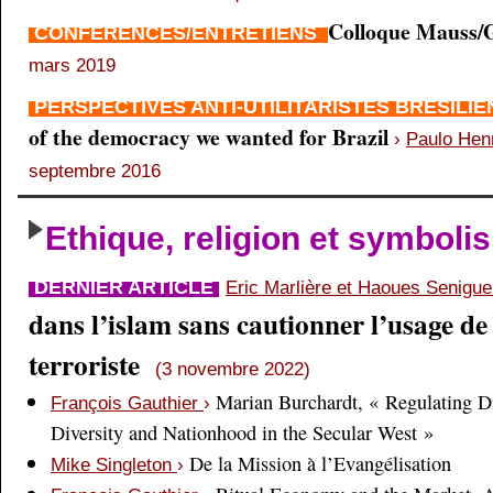
Colloque Mauss/G
CONFÉRENCES/ENTRETIENS
mars 2019
PERSPECTIVES ANTI-UTILITARISTES BRÉSILI
of the democracy we wanted for Brazil
›
Paulo Hen
septembre 2016
Ethique, religion et symboli
DERNIER ARTICLE
Eric Marlière et Haoues Senigu
dans l’islam sans cautionner l’usage de 
terroriste
(3 novembre 2022)
Marian Burchardt, « Regulating Di
François Gauthier
›
Diversity and Nationhood in the Secular West »
De la Mission à l’Evangélisation
Mike Singleton
›