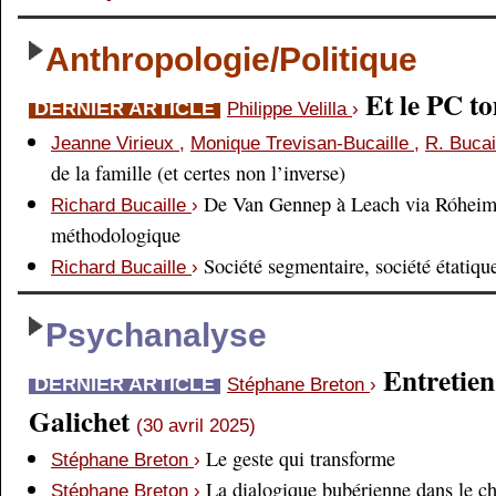
Anthropologie/Politique
Et le PC 
DERNIER ARTICLE
Philippe Velilla
›
Jeanne Virieux
,
Monique Trevisan-Bucaille
,
R. Bucai
de la famille (et certes non l’inverse)
De Van Gennep à Leach via Róheim 
Richard Bucaille
›
méthodologique
Société segmentaire, société étatiqu
Richard Bucaille
›
Psychanalyse
Entretien
DERNIER ARTICLE
Stéphane Breton
›
Galichet
(30 avril 2025)
Le geste qui transforme
Stéphane Breton
›
La dialogique bubérienne dans le c
Stéphane Breton
›