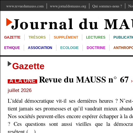
www.revuedumauss.com
www.jornaldomauss.org
Qui sommes-nous ?
No
GAZETTE
TRÉSORS
SUPPLÉMENT
LECTURES
PUBLICAT
ETHIQUE
ASSOCIATION
ECOLOGIE
DOCTRINE
ANTHROPO
Gazette
Revue du MAUSS n° 67
A LA UNE
juillet 2026
L’idéal démocratique vit-il ses dernières heures ? N’est
tient jamais ses promesses et qu’il vaudrait mieux aband
Nos sociétés peuvent-elles encore espérer échapper à la do
? Ces questions sont aussi vieilles que la démocra
revêtent (…)