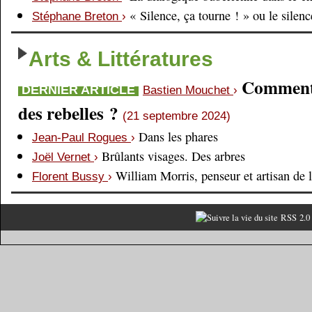
« Silence, ça tourne ! » ou le silen
Stéphane Breton
›
Arts & Littératures
Comment é
DERNIER ARTICLE
Bastien Mouchet
›
des rebelles ?
(21 septembre 2024)
Dans les phares
Jean-Paul Rogues
›
Brûlants visages. Des arbres
Joël Vernet
›
William Morris, penseur et artisan de 
Florent Bussy
›
RSS 2.0