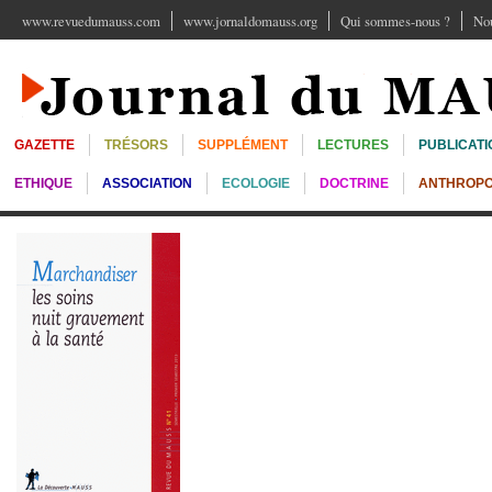
www.revuedumauss.com
www.jornaldomauss.org
Qui sommes-nous ?
Nou
GAZETTE
TRÉSORS
SUPPLÉMENT
LECTURES
PUBLICATI
ETHIQUE
ASSOCIATION
ECOLOGIE
DOCTRINE
ANTHROPO