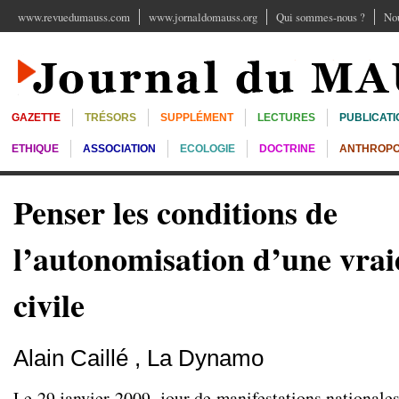
www.revuedumauss.com
www.jornaldomauss.org
Qui sommes-nous ?
Nou
GAZETTE
TRÉSORS
SUPPLÉMENT
LECTURES
PUBLICATI
ETHIQUE
ASSOCIATION
ECOLOGIE
DOCTRINE
ANTHROPO
Penser les conditions de
l’autonomisation d’une vraie
civile
Alain Caillé
,
La Dynamo
Le 29 janvier 2009, jour de manifestations nationales