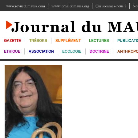
www.revuedumauss.com
www.jornaldomauss.org
Qui sommes-nous ?
Nou
GAZETTE
TRÉSORS
SUPPLÉMENT
LECTURES
PUBLICATI
ETHIQUE
ASSOCIATION
ECOLOGIE
DOCTRINE
ANTHROPO