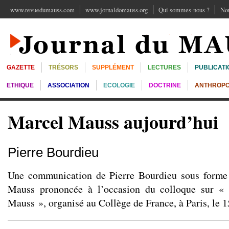
www.revuedumauss.com
www.jornaldomauss.org
Qui sommes-nous ?
Nou
GAZETTE
TRÉSORS
SUPPLÉMENT
LECTURES
PUBLICATI
ETHIQUE
ASSOCIATION
ECOLOGIE
DOCTRINE
ANTHROPO
Marcel Mauss aujourd’hui
Pierre Bourdieu
Une communication de Pierre Bourdieu sous form
Mauss prononcée à l’occasion du colloque sur « 
Mauss », organisé au Collège de France, à Paris, le 