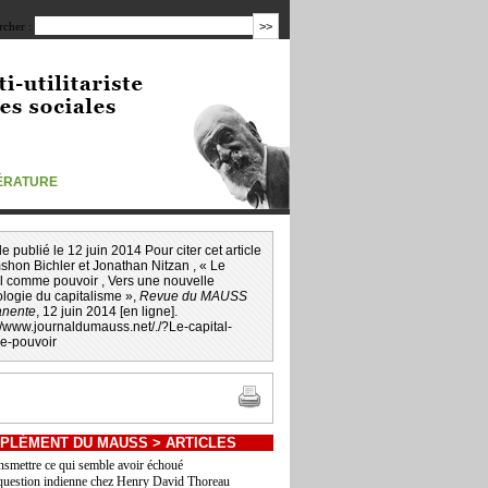
cher :
TÉRATURE
icle publié le 12 juin 2014 Pour citer cet article
shon Bichler et Jonathan Nitzan
, « Le
al comme pouvoir , Vers une nouvelle
logie du capitalisme »,
Revue du MAUSS
nente
, 12 juin 2014 [en ligne].
://www.journaldumauss.net
/
./?Le-capital-
-pouvoir
PLÉMENT DU MAUSS
>
ARTICLES
nsmettre ce qui semble avoir échoué
question indienne chez Henry David Thoreau