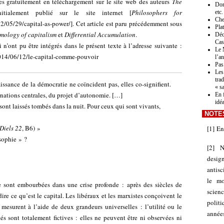
es gratuitement en téléchargement sur le site web des auteurs
The
Don
itialement publié sur le site internet [
Philosophers for
etc.
Che
12/05/29/capital-as-power/
]. Cet article est paru précédemment sous
Pla
mology of capitalism
et
Differential Accumulation
.
Déc
Cas
 n’ont pu être intégrés dans le présent texte à l’adresse suivante :
Le 
014/06/12/le-capital-comme-pouvoir
l’a
Pas 
Les
tra
issance de la démocratie ne coïncident pas, elles co-signifient.
« s
rnations centrales, du projet d’autonomie. […]
En 
idé
sont laissés tombés dans la nuit. Pour ceux qui sont vivants,
NOTE
Diels 22
, B6) »
[
1
]
En
osophie » ?
[
2
]
N
desig
antisc
le mo
e sont embourbées dans une crise profonde : après des siècles de
scien
ire ce qu’est le capital. Les libéraux et les marxistes conçoivent le
polit
esurent à l’aide de deux grandeurs universelles : l’utilité ou le
anné
tés sont totalement fictives : elles ne peuvent être ni observées ni