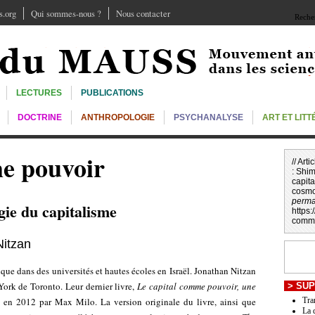
.org
Qui sommes-nous ?
Nous contacter
Recher
LECTURES
PUBLICATIONS
DOCTRINE
ANTHROPOLOGIE
PSYCHANALYSE
ART ET LIT
e pouvoir
// Art
:
Shim
capit
cosmo
perma
gie du capitalisme
https
comme
Nitzan
ue dans des universités et hautes écoles en Israël. Jonathan Nitzan
York de Toronto. Leur dernier livre,
Le capital comme pouvoir, une
>
SUP
ié en 2012 par Max Milo.
La version originale du livre
, ainsi que
Tra
La 