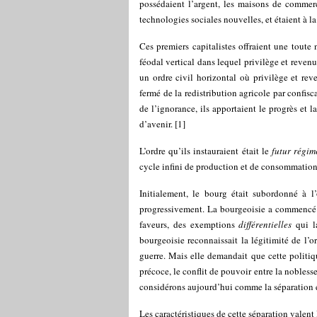
possédaient l’argent, les maisons de commerce 
technologies sociales nouvelles, et étaient à 
Ces premiers capitalistes offraient une toute 
féodal vertical dans lequel privilège et revenu 
un ordre civil horizontal où privilège et rev
fermé de la redistribution agricole par confisc
de l’ignorance, ils apportaient le progrès et l
d’avenir. [1]
L’ordre qu’ils instauraient était le
futur régim
cycle infini de production et de consommation 
Initialement, le bourg était subordonné à l
progressivement. La bourgeoisie a commencé 
faveurs, des exemptions
différentielles
qui la
bourgeoisie reconnaissait la légitimité de l’o
guerre. Mais elle demandait que cette politiq
précoce, le conflit de pouvoir entre la nobless
considérons aujourd’hui comme la séparation e
Les caractéristiques de cette séparation valent