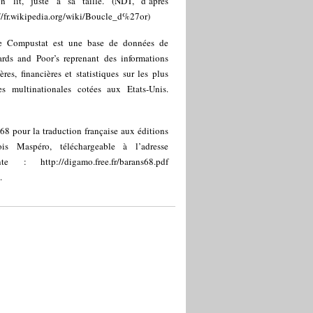
n lit, juste à sa taille. (NDT, d’après
://fr.wikipedia.org/wiki/Boucle_d%27or
)
e Compustat est une base de données de
ards and Poor’s reprenant des informations
ères, financières et statistiques sur les plus
es multinationales cotées aux Etats-Unis.
68 pour la traduction française aux éditions
ois Maspéro, téléchargeable à l’adresse
vante :
http://digamo.free.fr/barans68.pdf
.