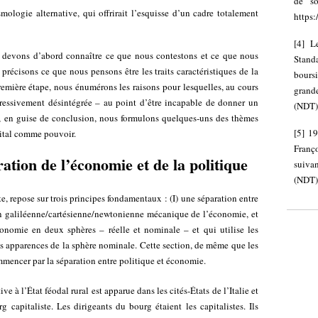
de so
mologie alternative, qui offrirait l’esquisse d’un cadre totalement
https
[
4
]
L
s devons d’abord connaître ce que nous contestons et ce que nous
Stand
récisons ce que nous pensons être les traits caractéristiques de la
boursi
remière étape, nous énumérons les raisons pour lesquelles, au cours
grand
ogressivement désintégrée – au point d’être incapable de donner un
(NDT)
t, en guise de conclusion, nous formulons quelques-uns des thèmes
[
5
]
19
apital comme pouvoir.
Franç
ation de l’économie et de la politique
sui
(NDT)
e, repose sur trois principes fondamentaux : (I) une séparation entre
n galiléenne/cartésienne/newtonienne mécanique de l’économie, et
économie en deux sphères – réelle et nominale – et qui utilise les
es apparences de la sphère nominale. Cette section, de même que les
mmencer par la séparation entre politique et économie.
ive à l’État féodal rural est apparue dans les cités-États de l’Italie et
 capitaliste. Les dirigeants du bourg étaient les capitalistes. Ils