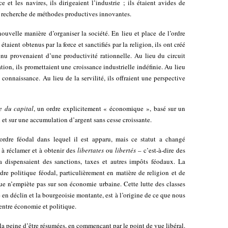
et les navires, ils dirigeaient l’industrie ; ils étaient avides de
la recherche de méthodes productives innovantes.
nouvelle manière d’organiser la société. En lieu et place de l’ordre
étaient obtenus par la force et sanctifiés par la religion, ils ont créé
enu provenaient d’une productivité rationnelle. Au lieu du circuit
ation, ils promettaient une croissance industrielle indéfinie. Au lieu
a connaissance. Au lieu de la servilité, ils offraient une perspective
e du capital
, un ordre explicitement « économique », basé sur un
et sur une accumulation d’argent sans cesse croissante.
’ordre féodal dans lequel il est apparu, mais ce statut a changé
à réclamer et à obtenir des
libertates
ou
libertés
– c’est-à-dire des
 dispensaient des sanctions, taxes et autres impôts féodaux. La
rdre politique féodal, particulièrement en matière de religion et de
ue n’empiète pas sur son économie urbaine. Cette lutte des classes
e en déclin et la bourgeoisie montante, est à l’origine de ce que nous
ntre économie et politique.
 la peine d’être résumées, en commençant par le point de vue libéral.