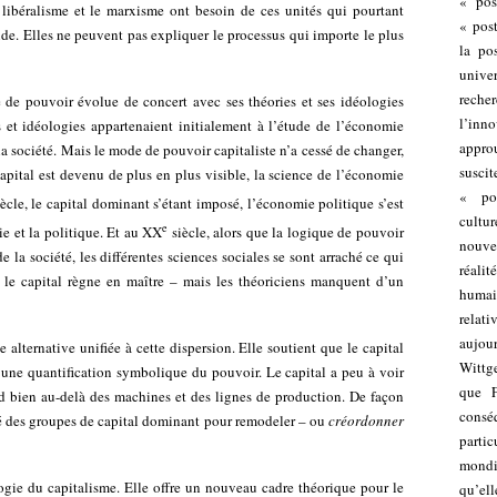
« pos
e libéralisme et le marxisme ont besoin de ces unités qui pourtant
« pos
 vide. Elles ne peuvent pas expliquer le processus qui importe le plus
la pos
univer
reche
de pouvoir évolue de concert avec ses théories et ses idéologies
l’inno
s et idéologies appartenaient initialement à l’étude de l’économie
appro
a société. Mais le mode de pouvoir capitaliste n’a cessé de changer,
suscit
pital est devenu de plus en plus visible, la science de l’économie
« po
ècle, le capital dominant s’étant imposé, l’économie politique s’est
cultu
e
e et la politique. Et au XX
siècle, alors que la logique de pouvoir
nouve
e la société, les différentes sciences sociales se sont arraché ce qui
réali
, le capital règne en maître – mais les théoriciens manquent d’un
humain
relat
aujo
alternative unifiée à cette dispersion. Elle soutient que le capital
Wittge
 une quantification symbolique du pouvoir. Le capital a peu à voir
que F
étend bien au-delà des machines et des lignes de production. De façon
cons
isé des groupes de capital dominant pour remodeler – ou
créordonner
partic
mondia
gie du capitalisme. Elle offre un nouveau cadre théorique pour le
qu’ell