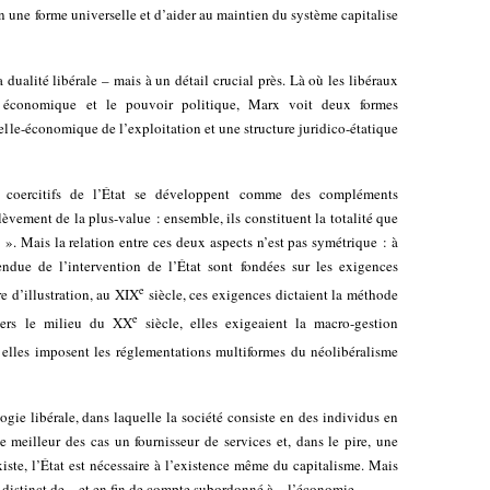
on une forme universelle et d’aider au maintien du système capitalise
 dualité libérale – mais à un détail crucial près. Là où les libéraux
e économique et le pouvoir politique, Marx voit deux formes
lle-économique de l’exploitation et une structure juridico-étatique
es coercitifs de l’État se développent comme des compléments
ement de la plus-value : ensemble, ils constituent la totalité que
». Mais la relation entre ces deux aspects n’est pas symétrique : à
ndue de l’intervention de l’État sont fondées sur les exigences
e
e d’illustration, au XIX
siècle, ces exigences dictaient la méthode
e
ers le milieu du XX
siècle, elles exigeaient la macro-gestion
 elles imposent les réglementations multiformes du néolibéralisme
ogie libérale, dans laquelle la société consiste en des individus en
le meilleur des cas un fournisseur de services et, dans le pire, une
iste, l’État est nécessaire à l’existence même du capitalisme. Mais
t distinct de – et en fin de compte subordonné à – l’économie.