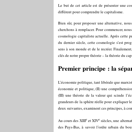
Le but de cet article est de présenter une cos
différent pour comprendre le capitalisme.
Bien sûr, pour proposer une alternative, nou
cherchons à remplacer. Pour commencer, nous p
cosmologie capitaliste actuelle. Après cette p
du dernier siècle, cette cosmologie s’est pr
sens à son monde et de le recréer. Finalemen
clés de notre propre théorie – la théorie du c
Premier principe : la sépar
L’économie politique, tant libérale que marxist
économie et politique, (II) une compréhensio
(III) une théorie de la valeur qui scinde l’
grandeurs de la sphère réelle pour expliquer l
deux suivantes, examinent ces principes, à co
e
e
Au cours des XIII
et XIV
siècles, une alternat
des Pays-Bas, à savoir l’ordre urbain du bourg