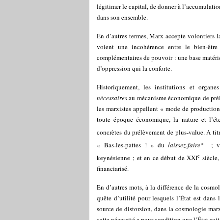
légitimer le capital, de donner à l’accumulati
dans son ensemble.
En d’autres termes, Marx accepte volontiers la
voient une incohérence entre le bien-êtr
complémentaires de pouvoir : une base matérie
d’oppression qui la conforte.
Historiquement, les institutions et organ
nécessaires
au mécanisme économique de prélèv
les marxistes appellent « mode de production 
toute époque économique, la nature et l’éte
concrètes du prélèvement de plus-value. A titr
« Bas-les-pattes ! » du
laissez-faire
*
; v
e
keynésienne ; et en ce début de XXI
siècle,
financiarisé.
En d’autres mots, à la différence de la cosmol
quête d’utilité pour lesquels l’État est dans 
source de distorsion, dans la cosmologie marx
cette nécessité a pour condition que l’État soi