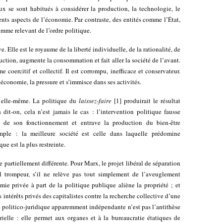
aux se sont habitués à considérer la production, la technologie, le
nts aspects de l’économie. Par contraste, des entités comme l’État,
comme relevant de l’ordre politique.
. Elle est le royaume de la liberté individuelle, de la rationalité, de
uction, augmente la consommation et fait aller la société de l’avant.
e coercitif et collectif. Il est corrompu, inefficace et conservateur.
’économie, la pressure et s’immisce dans ses activités.
à elle-même. La politique du
laissez-faire
[
1
]
produirait le résultat
it-on, cela n’est jamais le cas : l’intervention politique fausse
é de son fonctionnement et entrave la production du bien-être
simple : la meilleure société est celle dans laquelle prédomine
ue est la plus restreinte.
e partiellement différente. Pour Marx, le projet libéral de séparation
al trompeur, s’il ne relève pas tout simplement de l’aveuglement
mie privée à part de la politique publique aliène la propriété ; et
es intérêts privés des capitalistes contre la recherche collective d’une
re politico-juridique apparemment indépendante n’est pas l’antithèse
elle : elle permet aux organes et à la bureaucratie étatiques de