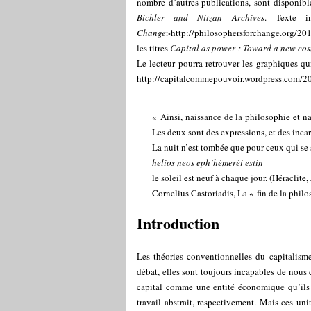
nombre d’autres publications, sont disponibl
Bichler and Nitzan Archives
. Texte in
Change
>
http://philosophersforchange.org/20
les titres
Capital as power : Toward a new cos
Le lecteur pourra retrouver les graphiques qui
http://capitalcommepouvoir.wordpress.com/2
« Ainsi, naissance de la philosophie et na
Les deux sont des expressions, et des inca
La nuit n’est tombée que pour ceux qui se 
helios neos eph’hémeréi estin
le soleil est neuf à chaque jour. (Héraclite,
Cornelius Castoriadis, La « fin de la phil
Introduction
Les théories conventionnelles du capitalism
débat, elles sont toujours incapables de nous d
capital comme une entité économique qu’ils m
travail abstrait, respectivement. Mais ces uni