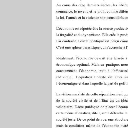
Au cours des cinq derniers siècles, les libér
commerce, le revenu et le profit comme différe
la loi, l’armée et la violence sont considérés 
L’économie est réputée être la source productive
la frugalité et du dynamisme. Elle crée la prod
Par contraste, l’ordre politique est perçu comm
C’est une sphère parasitique qui s’accroche à l
Idéalement, l’économie devrait être laissée 
économique optimal. Mais en pratique, nous d
constamment l’économie, nuit à l’efficacit
individuel. L’équation libérale est alors 
l’économique et dans laquelle la part du politiq
La vision marxiste de cette séparation n’est qu
de la société civile et de l’État est un idé
volontaire. L’acte juridique de placer l’écono
cette même aliénation, dit-il, sert à défendre l
société juste. De ce point de vue, une structu
mais la condition même de l’économie matéri