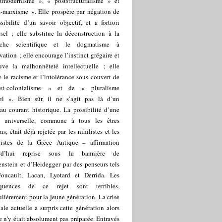
tmodernisme », « poststructuralisme » et
t-marxisme ». Elle prospère par négation de
sibilité d’un savoir objectif, et a fortiori
sel ; elle substitue la déconstruction à la
rche scientifique et le dogmatisme à
vation ; elle encourage l’instinct grégaire et
uve la malhonnêteté intellectuelle ; elle
e le racisme et l’intolérance sous couvert de
st-colonialisme » et de « pluralisme
rel ». Bien sûr, il ne s’agit pas là d’un
au courant historique. La possibilité d’une
té universelle, commune à tous les êtres
s, était déjà rejetée par les nihilistes et les
ivistes de la Grèce Antique – affirmation
urd’hui reprise sous la bannière de
nstein et d’Heidegger par des penseurs tels
oucault, Lacan, Lyotard et Derrida. Les
équences de ce rejet sont terribles,
ulièrement pour la jeune génération. La crise
le actuelle a surpris cette génération alors
e n’y était absolument pas préparée. Entravés