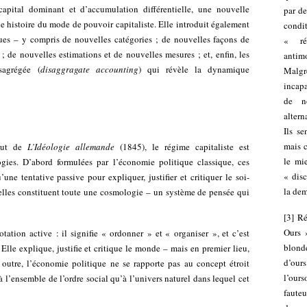
capital dominant et d’accumulation différentielle, une nouvelle
par de
e histoire du mode de pouvoir capitaliste. Elle introduit également
condi
es – y compris de nouvelles catégories ; de nouvelles façons de
« ré
 ; de nouvelles estimations et de nouvelles mesures ; et, enfin, les
antim
sagrégée (
disaggragate accounting
) qui révèle la dynamique
Malgr
incap
de no
altern
Ils s
mais c
but de
L’Idéologie allemande
(1845), le régime capitaliste est
le mie
ogies. D’abord formulées par l’économie politique classique, ces
« disc
ne tentative passive pour expliquer, justifier et critiquer le soi-
la dem
elles constituent toute une cosmologie – un système de pensée qui
[
3
]
Ré
Ours 
ation active : il signifie « ordonner » et « organiser », et c’est
blond
Elle explique, justifie et critique le monde – mais en premier lieu,
d’our
outre, l’économie politique ne se rapporte pas au concept étroit
l’our
à l’ensemble de l’ordre social qu’à l’univers naturel dans lequel cet
fauteu