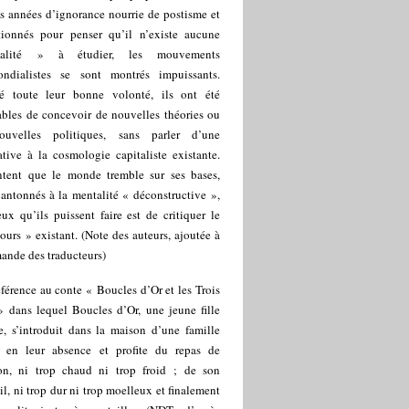
s années d’ignorance nourrie de postisme et
tionnés pour penser qu’il n’existe aucune
alité » à étudier, les mouvements
ondialistes se sont montrés impuissants.
é toute leur bonne volonté, ils ont été
ables de concevoir de nouvelles théories ou
uvelles politiques, sans parler d’une
ative à la cosmologie capitaliste existante.
entent que le monde tremble sur ses bases,
antonnés à la mentalité « déconstructive »,
ux qu’ils puissent faire est de critiquer le
ours » existant. (Note des auteurs, ajoutée à
ande des traducteurs)
férence au conte « Boucles d’Or et les Trois
» dans lequel Boucles d’Or, une jeune fille
e, s’introduit dans la maison d’une famille
s en leur absence et profite du repas de
son, ni trop chaud ni trop froid ; de son
il, ni trop dur ni trop moelleux et finalement