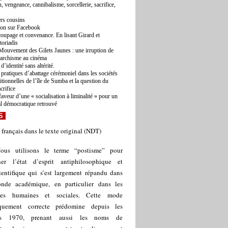
, vengeance, cannibalisme, sorcellerie, sacrifice,
rs cousins
ton sur Facebook
oupage et convenance. En lisant Girard et
toriadis
Mouvement des Gilets Jaunes : une irruption de
narchisme au cinéma
d’identité sans altérité.
 pratiques d’abattage cérémoniel dans les sociétés
ditionnelles de l’île de Sumba et la question du
acrifice
faveur d’une « socialisation à liminalité » pour un
al démocratique retrouvé
S
 français dans le texte original (NDT)
ous utilisons le terme “postisme” pour
ner l’état d’esprit antiphilosophique et
ientifique qui s’est largement répandu dans
nde académique, en particulier dans les
ces humaines et sociales. Cette mode
iquement correcte prédomine depuis les
es 1970, prenant aussi les noms de