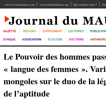
www.revuedumauss.com
www.jornaldomauss.org
Qui sommes-nous ?
Nou
GAZETTE
TRÉSORS
SUPPLÉMENT
LECTURES
PUBLICATI
ETHIQUE
ASSOCIATION
ECOLOGIE
DOCTRINE
ANTHROPO
Le Pouvoir des hommes pass
« langue des femmes ». Vari
mongoles sur le duo de la lég
de l’aptitude