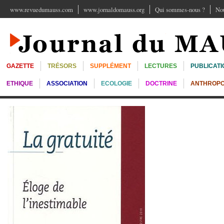
www.revuedumauss.com
www.jornaldomauss.org
Qui sommes-nous ?
Nou
GAZETTE
TRÉSORS
SUPPLÉMENT
LECTURES
PUBLICATI
ETHIQUE
ASSOCIATION
ECOLOGIE
DOCTRINE
ANTHROPO