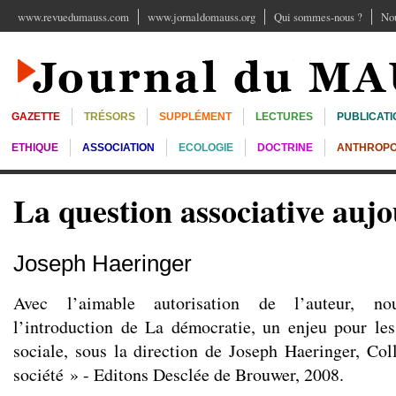
www.revuedumauss.com
www.jornaldomauss.org
Qui sommes-nous ?
Nou
GAZETTE
TRÉSORS
SUPPLÉMENT
LECTURES
PUBLICATI
ETHIQUE
ASSOCIATION
ECOLOGIE
DOCTRINE
ANTHROPO
La question associative auj
Joseph Haeringer
Avec l’aimable autorisation de l’auteur, no
l’introduction de La démocratie, un enjeu pour les
sociale, sous la direction de Joseph Haeringer, Coll
société » - Editons Desclée de Brouwer, 2008.