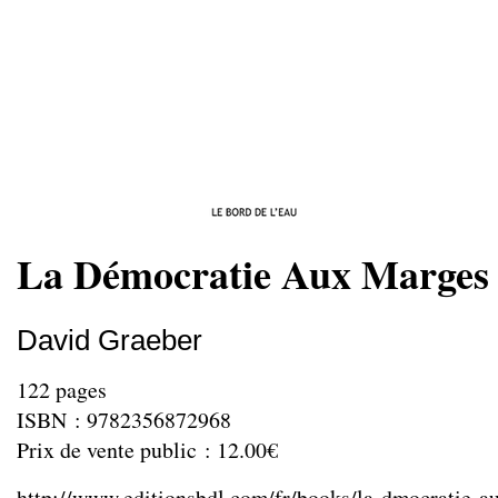
La Démocratie Aux Marges
David Graeber
122 pages
ISBN : 9782356872968
Prix de vente public : 12.00€
http://www.editionsbdl.com/fr/books/la-dmocratie-a