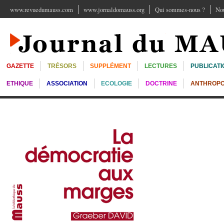
www.revuedumauss.com
www.jornaldomauss.org
Qui sommes-nous ?
Nou
GAZETTE
TRÉSORS
SUPPLÉMENT
LECTURES
PUBLICATI
ETHIQUE
ASSOCIATION
ECOLOGIE
DOCTRINE
ANTHROPO