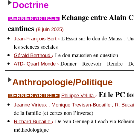
Doctrine
Echange entre Alain Cai
DERNIER ARTICLE
cantines
(8 juin 2025)
L’Essai sur le don de Mauss : Un
Jean-François Bert
›
les sciences sociales
Le don maussien en question
Gérald Berthoud
›
Donner – Recevoir – Rendre – D
ATD- Quart Monde
›
Anthropologie/Politique
Et le PC 
DERNIER ARTICLE
Philippe Velilla
›
Jeanne Virieux
,
Monique Trevisan-Bucaille
,
R. Bucai
de la famille (et certes non l’inverse)
De Van Gennep à Leach via Róheim 
Richard Bucaille
›
méthodologique