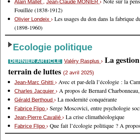
Note sur la pens
Alain Mallet
,
Jean-Claude MONIER
›
Fouillée (1838-1912)
Les usages du don dans la fabrique d
Olivier Londeix
›
(1898-1960)
Ecologie politique
La gestio
DERNIER ARTICLE
Valéry Rasplus
›
terrain de luttes
(2 avril 2025)
Avec et par-delà l’écologie : la Ca
Jean-Marc Ghitti
›
A propos de Bernard Charbonneau, 
Charles Jacquier
›
La modernité conquérante
Gérald Berthoud
›
Serge Moscovici, entre psychologie soci
Fabrice Flipo
›
La crise climathéologique
Jean-Pierre Cavalié
›
Que fait l’écologie politique ? A prop
Fabrice Flipo
›