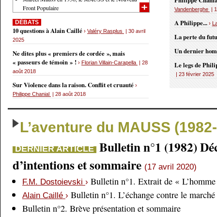
Philippe Chania
Front Populaire
Vandenberghe
| 1
A Philippe...
DÉBATS
›
L
10 questions à Alain Caillé
›
Valéry Rasplus
| 30 avril
La perte du fut
2025
Un dernier ho
Ne dites plus « premiers de cordée », mais
« passeurs de témoin » !
›
Florian Villain-Carapella
| 28
Le legs de Phil
août 2018
| 23 février 2025
Sur Violence dans la raison. Conflit et cruauté
›
Philippe Chanial
| 28 août 2018
L’aventure du MAUSS (1982-
Bulletin n°1 (1982) Dé
DERNIER ARTICLE
d’intentions et sommaire
(17 avril 2020)
Bulletin n°1. Extrait de « L’homme 
F.M. Dostoievski
›
Bulletin n°1. L’échange contre le marché
Alain Caillé
›
Bulletin n°2. Brève présentation et sommaire