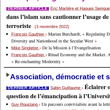
DERNIER ARTICLE
Eric Marlière et Haoues Senigu
dans l’islam sans cautionner l’usage de 
terroriste
(3 novembre 2022)
Marian Burchardt, « Regulating Di
François Gauthier
›
Diversity and Nationhood in the Secular West »
De la Mission à l’Evangélisation
Mike Singleton
›
Ritual Economy and the Market. 
François Gauthier
›
« Re-enchanting Modernity »
Association, démocratie et s
Éclairer 
DERNIER ARTICLE
Sabin Guillaume
›
question de l’émancipation à l’Universi
Un parcours convivialiste avant la lett
Guy Roustang
›