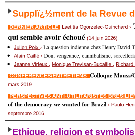
Supplï¿½ment de la Revue
DERNIER ARTICLE
Laetitia Ogorzelec-Guinchard
›
qui semble avoir échoué
(14 juin 2026)
La question indienne chez Henry David 
Julien Poix
›
Don, vengeance, cannibalisme, sorcellerie,
Alain Caillé
›
Jeanne Virieux
,
Monique Trevisan-Bucaille
,
Richard 
Colloque Mauss/G
CONFÉRENCES/ENTRETIENS
mars 2019
PERSPECTIVES ANTI-UTILITARISTES BRÉSILI
of the democracy we wanted for Brazil
›
Paulo Hen
septembre 2016
Ethique, religion et symboli