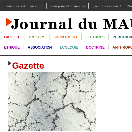
www.revuedumauss.com
www.jornaldomauss.org
Qui sommes-nous ?
No
GAZETTE
TRÉSORS
SUPPLÉMENT
LECTURES
PUBLICAT
ETHIQUE
ASSOCIATION
ECOLOGIE
DOCTRINE
ANTHROPO
Gazette