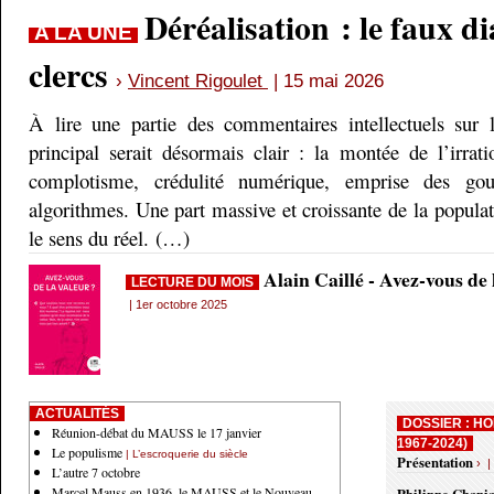
Déréalisation : le faux d
A LA UNE
clercs
›
Vincent Rigoulet
| 15 mai 2026
À lire une partie des commentaires intellectuels sur 
principal serait désormais clair : la montée de l’irrati
complotisme, crédulité numérique, emprise des gou
algorithmes. Une part massive et croissante de la populati
le sens du réel. (…)
Alain Caillé - Avez-vous de
LECTURE DU MOIS
| 1er octobre 2025
ACTUALITÉS
DOSSIER : HO
Réunion-débat du MAUSS le 17 janvier
1967-2024)
Le populisme
| L’escroquerie du siècle
Présentation
› |
L’autre 7 octobre
Marcel Mauss en 1936, le MAUSS et le Nouveau