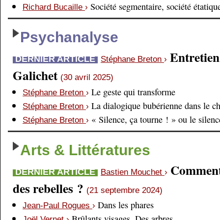
Société segmentaire, société étatiqu
Richard Bucaille
›
Psychanalyse
Entretien
DERNIER ARTICLE
Stéphane Breton
›
Galichet
(30 avril 2025)
Le geste qui transforme
Stéphane Breton
›
La dialogique bubérienne dans le c
Stéphane Breton
›
« Silence, ça tourne ! » ou le silen
Stéphane Breton
›
Arts & Littératures
Comment é
DERNIER ARTICLE
Bastien Mouchet
›
des rebelles ?
(21 septembre 2024)
Dans les phares
Jean-Paul Rogues
›
Brûlants visages. Des arbres
Joël Vernet
›