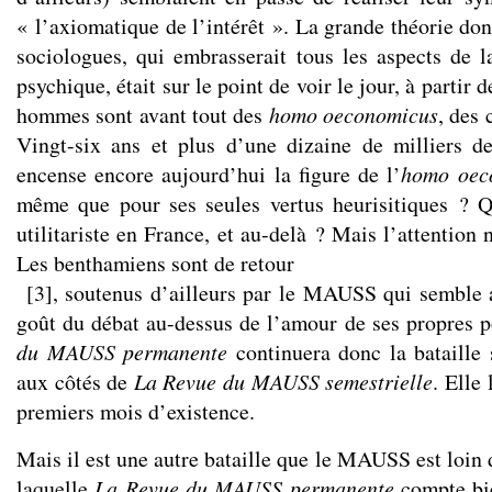
« l’axiomatique de l’intérêt ». La grande théorie don
sociologues, qui embrasserait tous les aspects de 
psychique, était sur le point de voir le jour, à partir d
hommes sont avant tout des
homo oeconomicus
, des 
Vingt-six ans et plus d’une dizaine de milliers d
encense encore aujourd’hui la figure de l’
homo oec
même que pour ses seules vertus heurisitiques ? Q
utilitariste en France, et au-delà ? Mais l’attention 
Les benthamiens sont de retour
[
3
]
, soutenus d’ailleurs par le MAUSS qui semble a
goût du débat au-dessus de l’amour de ses propres p
du MAUSS permanente
continuera donc la bataille s
aux côtés de
La Revue du MAUSS semestrielle
. Elle 
premiers mois d’existence.
Mais il est une autre bataille que le MAUSS est loin 
laquelle
La Revue du MAUSS permanente
compte bie