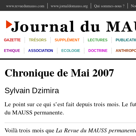
www.revuedumauss.com
www.jornaldomauss.org
Qui sommes-nous ?
Nou
GAZETTE
TRÉSORS
SUPPLÉMENT
LECTURES
PUBLICATI
ETHIQUE
ASSOCIATION
ECOLOGIE
DOCTRINE
ANTHROPO
Chronique de Mai 2007
Sylvain Dzimira
Le point sur ce qui s’est fait depuis trois mois. Le f
du MAUSS permanente.
Voilà trois mois que
La Revue du MAUSS permanent