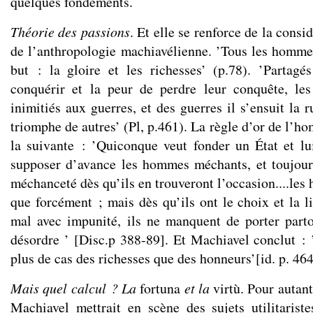
quelques fondements.
Théorie des passions
. Et elle se renforce de la cons
de l’anthropologie machiavélienne. ’Tous les homm
but : la gloire et les richesses’ (p.78). ’Partagé
conquérir et la peur de perdre leur conquête, l
inimitiés aux guerres, et des guerres il s’ensuit la r
triomphe de autres’ (Pl, p.461). La règle d’or de l’h
la suivante : ’Quiconque veut fonder un État et lu
supposer d’avance les hommes méchants, et toujour
méchanceté dès qu’ils en trouveront l’occasion....les
que forcément ; mais dès qu’ils ont le choix et la l
mal avec impunité, ils ne manquent de porter parto
désordre ’ [Disc.p 388-89]. Et Machiavel conclut :
plus de cas des richesses que des honneurs’[id. p. 464
Mais quel calcul ? La
fortuna
et la
virtù.
Pour autant
Machiavel mettrait en scène des sujets utilitaris