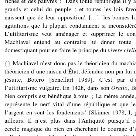
riches et des pauvres : ’Dans toute république il y a
grands et celui du peuple ; et toutes les lois favo
naissent que de leur opposition’. […] ’les bonnes lo
agitations que la plupart condamnent si inconsidér
L’utilitarisme veut aménager et supprimer le con
Machiavel entend au contraire lui dnner toute
domestiquant pour en faire le principe du
vivere civil
{} Machiavel n’est donc pas le théoricien du mach
théoricien d’une raison d’État, défendue non par lui 
jésuite, Botero [Senellart 1989]. C’est par d’
l’utilitarisme vulgaire. En 1428, dans son
Oratio
, B
bien compris est bénéfique à tous ; La même année,
représente le nerf vital d’une république et que 
l’argent en sont les fondements’ [Skinner 1978, I, 
ailleurs. Il n’est plus dans l’Antiquité puisqu’il
cercle magique du bien en cherchant le courage d’a