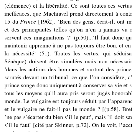
(clémence) et la libéralité. Ce sont toutes ces vertus
inefficaces, que Machiavel prend directement à contr
15 du
Prince
[1962]. ’Bien des gens, écrit-il, ont i
et des principautés telles qu’on n’en a jamais vu
servent ces imaginations ?’ (p.50)...’Il faut donc q
maintenir apprenne à ne pas toujours être bon, et en
la nécessité’ (51). Toutes les vertus, qui séduis
Sénèque) doivent être simulées mais non nécessair
’dans les actions des hommes et surtout des prince
scrutés devant un tribunal, ce que l’on considère, c’
prince songe donc uniquement à conserver sa vie et son
tous les moyens qu’il aura pris seront jugés honorabl
monde. Le vulgaire est toujours séduit par l’apparen
et le vulgaire ne fait-il pas le monde ? [(p.58]. Bre
’ne pas s’écarter du bien s’il le peut’, mais ’il doit sa
s’il le faut’ [cité par Skinner, p.72]. On le voit, l’a