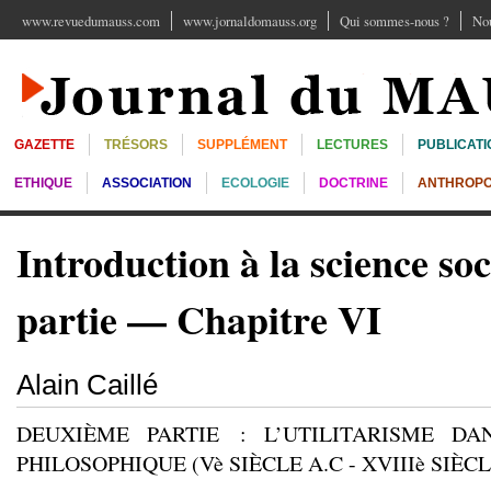
www.revuedumauss.com
www.jornaldomauss.org
Qui sommes-nous ?
Nou
GAZETTE
TRÉSORS
SUPPLÉMENT
LECTURES
PUBLICATI
ETHIQUE
ASSOCIATION
ECOLOGIE
DOCTRINE
ANTHROPO
Introduction à la science so
partie — Chapitre VI
Alain Caillé
DEUXIÈME PARTIE : L’UTILITARISME DA
PHILOSOPHIQUE (Vè SIÈCLE A.C - XVIIIè SIÈCL