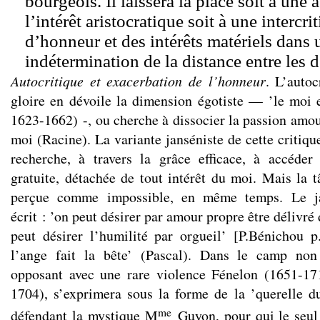
bourgeois. Il laissera la place soit à une 
l’intérêt aristocratique soit à une intercri
d’honneur et des intérêts matériels dans 
indétermination de la distance entre les 
Autocritique et exacerbation de l’honneur
. L’autoc
gloire en dévoile la dimension égotiste — ’le moi es
1623-1662) -, ou cherche à dissocier la passion amou
moi (Racine). La variante janséniste de cette critiqu
recherche, à travers la grâce efficace, à accéder
gratuite, détachée de tout intérêt du moi. Mais la tâ
perçue comme impossible, en même temps. Le ja
écrit : ’on peut désirer par amour propre être délivré
peut désirer l’humilité par orgueil’ [P.Bénichou p
l’ange fait la bête’ (Pascal). Dans le camp non 
opposant avec une rare violence Fénelon (1651-17
1704), s’exprimera sous la forme de la ’querelle 
me
défendant la mystique M
Guyon, pour qui le seul 