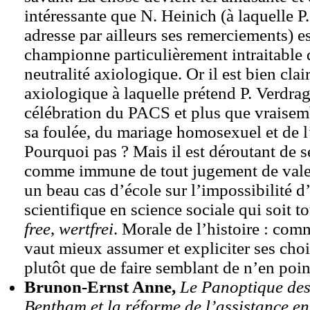
intéressante que N. Heinich (à laquelle P
adresse par ailleurs ses remerciements) e
championne particulièrement intraitable 
neutralité axiologique. Or il est bien clai
axiologique à laquelle prétend P. Verdra
célébration du PACS et plus que vraise
sa foulée, du mariage homosexuel et de l
Pourquoi pas ? Mais il est déroutant de s
comme immune de tout jugement de valeu
un beau cas d’école sur l’impossibilité d
scientifique en science sociale qui soit 
free
,
wertfrei
. Morale de l’histoire : comm
vaut mieux assumer et expliciter ses cho
plutôt que de faire semblant de n’en poin
Brunon-Ernst Anne,
Le Panoptique des
Bentham et la réforme de l’assistance en