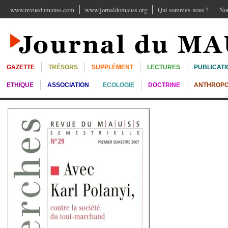
www.revuedumauss.com
www.jornaldomauss.org
Qui sommes-nous ?
Nou
GAZETTE
TRÉSORS
SUPPLÉMENT
LECTURES
PUBLICATI
ETHIQUE
ASSOCIATION
ECOLOGIE
DOCTRINE
ANTHROPO