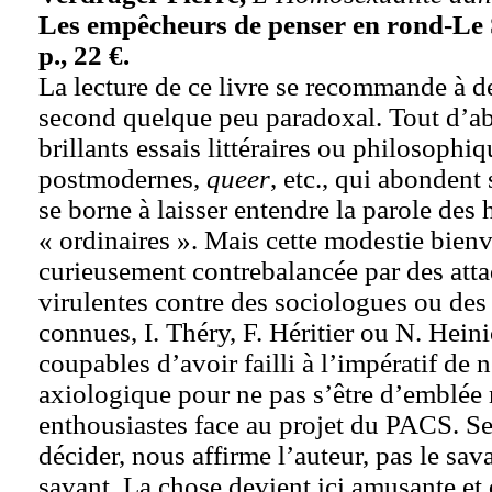
Les empêcheurs de penser en rond-Le S
p., 22 €.
La lecture de ce livre se recommande à deu
second quelque peu paradoxal. Tout d’ab
brillants essais littéraires ou philosophiq
postmodernes,
queer
, etc., qui abondent 
se borne à laisser entendre la parole de
« ordinaires ». Mais cette modestie bien
curieusement contrebalancée par des atta
virulentes contre des sociologues ou de
connues, I. Théry, F. Héritier ou N. Hein
coupables d’avoir failli à l’impératif de n
axiologique pour ne pas s’être d’emblée
enthousiastes face au projet du PACS. Se
décider, nous affirme l’auteur, pas le sav
savant. La chose devient ici amusante et 