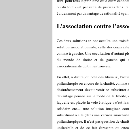
Bref, pour tous le problème est d’ordre économ
ou du tout - (et par suite de justice) dans l’
évidemment par davantage de rationalité (qui f
L’association contre l’assoc
Ces deux solutions en ont occulté une troisi
solution associationniste, celle des corps int
comme à gauche. Une occultation d’autant plu
du monde de droite et de gauche qui s’o
associationniste qu’on les trouvera.
En effet, à droite, du côté des libéraux, l’ac
philanthropie ou encore de la charité, comme si
désintéressement devait venir se substituer 
davantage pensée sur le mode de la liberté, 
laquelle est placée la voie étatique : c’est la
solidaire etc.… une solution imaginée comm
substituant à elle (dans une version anarchist
philanthropique. Il n’est pas question de char
unilatérale et de ce fait écrasante ou enc