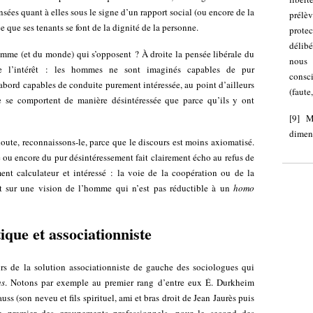
sées quant à elles sous le signe d’un rapport social (ou encore de la
prélè
 que ses tenants se font de la dignité de la personne.
protec
délibé
homme (et du monde) qui s’opposent ? À droite la pensée libérale du
nous
de l’intérêt : les hommes ne sont imaginés capables de pur
consc
abord capables de conduite purement intéressée, au point d’ailleurs
(faute
 se comportent de manière désintéressée que parce qu’ils y ont
[
9
]
M
dimen
oute, reconnaissons-le, parce que le discours est moins axiomatisé.
té ou encore du pur désintéressement fait clairement écho au refus de
t calculateur et intéressé : la voie de la coopération ou de la
ent sur une vision de l’homme qui n’est pas réductible à un
homo
que et associationniste
rs de la solution associationniste de gauche des sociologues qui
us
. Notons par exemple au premier rang d’entre eux É. Durkheim
ss (son neveu et fils spirituel, ami et bras droit de Jean Jaurès puis