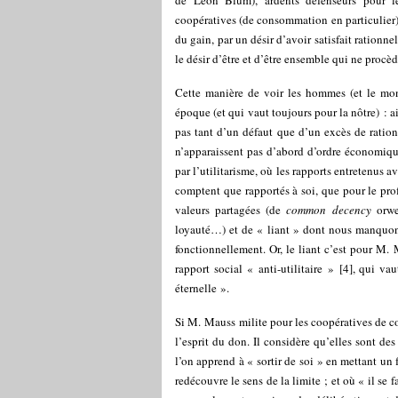
de Léon Blum), ardents défenseurs pour l
coopératives (de consommation en particulier)
du gain, par un désir d’avoir satisfait rationn
le désir d’être et d’être ensemble qui ne procède
Cette manière de voir les hommes (et le mond
époque (et qui vaut toujours pour la nôtre) : 
pas tant d’un défaut que d’un excès de ration
n’apparaissent pas d’abord d’ordre économiqu
par l’utilitarisme, où les rapports entretenus a
comptent que rapportés à soi, que pour le prof
valeurs partagées (de
common decency
orwel
loyauté…) et de « liant » dont nous manquons
fonctionnellement. Or, le liant c’est pour M. 
rapport social « anti-utilitaire »
[
4
]
, qui vau
éternelle ».
Si M. Mauss milite pour les coopératives de co
l’esprit du don. Il considère qu’elles sont des
l’on apprend à « sortir de soi » en mettant un f
redécouvre le sens de la limite ; et où « il se