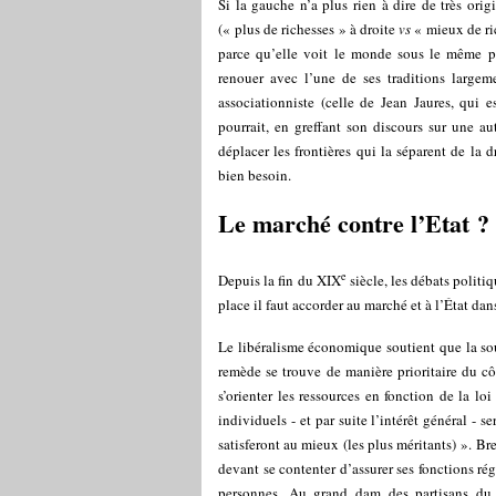
Si la gauche n’a plus rien à dire de très orig
(« plus de richesses » à droite
vs
« mieux de ri
parce qu’elle voit le monde sous le même pris
renouer avec l’une de ses traditions large
associationniste (celle de Jean Jaures, qui
pourrait, en greffant son discours sur une a
déplacer les frontières qui la séparent de la 
bien besoin.
Le marché contre l’Etat ?
e
Depuis la fin du XIX
siècle, les débats politi
place il faut accorder au marché et à l’État da
Le libéralisme économique soutient que la sou
remède se trouve de manière prioritaire du côt
s’orienter les ressources en fonction de la loi
individuels - et par suite l’intérêt général - 
satisferont au mieux (les plus méritants) ». Bre
devant se contenter d’assurer ses fonctions réga
personnes. Au grand dam des partisans du 