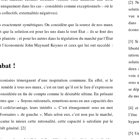
[
2
]
N
s uniquement dans les cas – considérés comme exceptionnels – où le
soluti
collectifs, externalités négatives).
vue u
dans 
urs exactement symétriques. On considère que la source de nos maux
écono
 que la solution est pour les uns dans le tout État – ils se font des
ue planiste ; et pour les autres dans la régulation du marché par l’État
[
3
]
Si
ar l’économiste John Maynard Keynes et ceux qui lui ont succédé :
libert
ratio
soluti
bat !
deux c
voie d
réconisées témoignent d’une inspiration commune. En effet, si le
sous u
remède à tous nos maux, c’est en tant qu’il est le lieu d’expression
se dé
 considérée en fin de compte comme le désirable ultime. En prônant
du mo
autres que : « Soyons rationnels, remettons-nous en aux capacités des
ul coût/avantage, leurs intérêts ». C’est étrangement sous un mot
[
4
]
et
adversaires « de gauche ». Mais selon eux, c’est non pas le marché,
l’être
carne le mieux cette rationalité, cette capacité à satisfaire par le
hyperu
térêt général.
[
2
]
[
5
]
Un