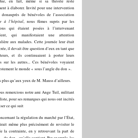
due, en fait, même si sa théorie reste
ent à élaborer. Invité pour une intervention
e don
auprès de bénévoles de l’association
le à l’hôpital
, nous fûmes supris par les
ions qui étaient posées à l’intervenant
dent, qui manifestaient une attention
ulière aux malades. Cette journée leur était
rée, il devait être question d’eux en tant que
teurs, et ils continuaient à porter leurs
ds sur les autres... Ces bénévoles voyaient
stement le monde « sous l’angle du don ».
s plus qu’aux yeux de M. Mauss d’ailleurs.
us remercions notre ami Ange Tuil, militant
iste, pour ses remarques qui nous ont incités
iser ce qui suit
ncernant la régulation du marché par l’État,
girait même plus précisément de revisiter le
e la contrainte, en y retrouvant la part de
é - du don - qu’elle contient. Par exemple, les