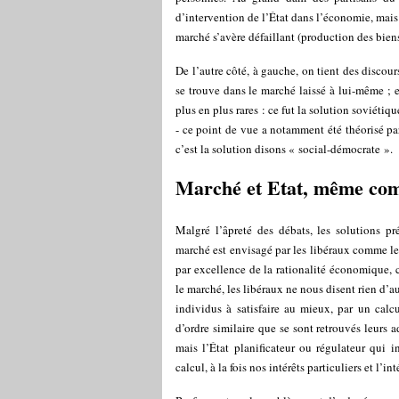
d’intervention de l’État dans l’économie, mai
marché s’avère défaillant (production des biens 
De l’autre côté, à gauche, on tient des disco
se trouve dans le marché laissé à lui-même ; et
plus en plus rares : ce fut la solution soviétiq
- ce point de vue a notamment été théorisé p
c’est la solution disons « social-démocrate ».
Marché et Etat, même com
Malgré l’âpreté des débats, les solutions p
marché est envisagé par les libéraux comme le 
par excellence de la rationalité économique,
le marché, les libéraux ne nous disent rien d’
individus à satisfaire au mieux, par un calc
d’ordre similaire que se sont retrouvés leurs 
mais l’État planificateur ou régulateur qui in
calcul, à la fois nos intérêts particuliers et l’in