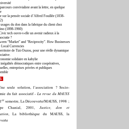
niversité
parcours convivialiste avant la lettre, en quelque
te
e sur la pensée sociale d’Alfred Fouillée (1838-
2)
 usages du don dans la fabrique du client chez
ino (1898-1960)
Civic tech ouvre-t-elle un avenir radieux à la
ocratie ?
ween “Market” and “Reciprocity”. How Businesses
 Local Currencies
territoire de Tizi-Ouzou, pour une réelle dynamique
ciative.
conomie solidaire en kabylie
 inégalités démocratiques entre coopératives,
uelles, entreprises privées et publiques
semble
S
Une seule solution, l’association ? Socio-
ie du fait associatif -
La revue du MAUSS
er
 1
semestre, La Découverte/MAUSS, 1998 ;
ippe Chanial, 2001,
Justice, don et
iation
, La bibliothèque du MAUSS, la
verte