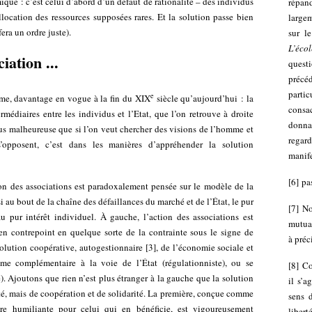
ique : c’est celui d’abord d’un défaut de rationalité – des individus
répan
allocation des ressources supposées rares. Et la solution passe bien
largem
era un ordre juste).
sur
l
L’éco
iation ...
quest
précé
partic
e
ème, davantage en vogue à la fin du XIX
siècle qu’aujourd’hui : la
consac
ermédiaires entre les individus et l’Etat, que l’on retrouve à droite
donna
s malheureuse que si l’on veut chercher des visions de l’homme et
regar
pposent, c’est dans les manières d’appréhender la solution
manife
[
6
]
pa
tion des associations est paradoxalement pensée sur le modèle de la
 au bout de la chaîne des défaillances du marché et de l’État, le pur
[
7
]
No
au pur intérêt individuel. À gauche, l’action des associations est
mutual
en contrepoint en quelque sorte de la contrainte sous le signe de
à préc
 solution coopérative, autogestionnaire
[
3
]
, de l’économie sociale et
e complémentaire à la voie de l’État (régulationniste), ou se
[
8
]
Co
e). Ajoutons que rien n’est plus étranger à la gauche que la solution
il s’a
ité, mais de coopération et de solidarité. La première, conçue comme
sens d
ore humiliante pour celui qui en bénéficie, est vigoureusement
libert