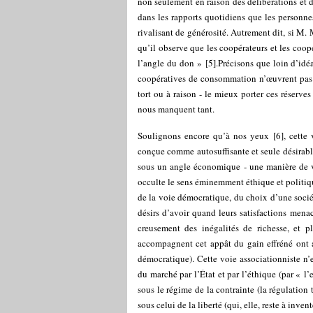
non seulement en raison des délibérations et de
dans les rapports quotidiens que les personn
rivalisant de générosité. Autrement dit, si M. 
qu’il observe que les coopérateurs et les coop
l’angle du don »
[
5
]
.Précisons que loin d’idé
coopératives de consommation n’œuvrent pas to
tort ou à raison - le mieux porter ces réserves
nous manquent tant.
Soulignons encore qu’à nos yeux
[
6
]
, cette
conçue comme autosuffisante et seule désirab
sous un angle économique - une manière de vo
occulte le sens éminemment éthique et politiqu
de la voie démocratique, du choix d’une soci
désirs d’avoir quand leurs satisfactions menac
creusement des inégalités de richesse, et p
accompagnent cet appât du gain effréné ont a
démocratique). Cette voie associationniste n’
du marché par l’État et par l’éthique (par « l’
sous le régime de la contrainte (la régulation
sous celui de la liberté (qui, elle, reste à inven