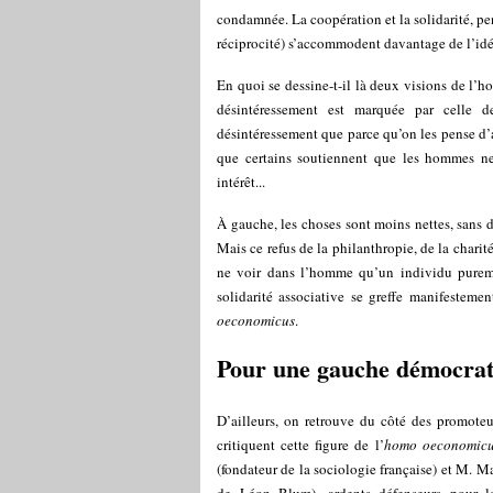
condamnée. La coopération et la solidarité, pen
réciprocité) s’accommodent davantage de l’idée
En quoi se dessine-t-il là deux visions de l’
désintéressement est marquée par celle 
désintéressement que parce qu’on les pense d’
que certains soutiennent que les hommes ne
intérêt...
À gauche, les choses sont moins nettes, sans d
Mais ce refus de la philanthropie, de la chari
ne voir dans l’homme qu’un individu puremen
solidarité associative se greffe manifestem
oeconomicus
.
Pour une gauche démocrati
D’ailleurs, on retrouve du côté des promoteu
critiquent cette figure de l’
homo oeconomic
(fondateur de la sociologie française) et M. Mau