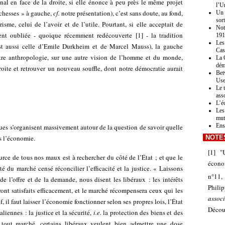
inal en face de la droite, si elle énonce à peu près le même projet
l’U
chesses » à gauche,
cf.
notre
présentation
), c’est sans doute, au fond,
Un 
sor
me, celui de l’avoir et de l’utile. Pourtant, si elle acceptait de
Not
ment oubliée - quoique récemment redécouverte
[
1
]
- la tradition
191
Les
 est aussi celle d’Emile Durkheim et de Marcel Mauss), la gauche
Cas
utre anthropologie, sur une autre vision de l’homme et du monde,
La 
dém
droite et retrouver un nouveau souffle, dont notre démocratie aurait
Bet
Use
Le 
asso
L’é
Les
mut
En
ques s’organisent massivement autour de la question de savoir quelle
NOTE
ns l’économie.
[
1
]
"
rce de tous nos maux est à rechercher du côté de l’État ; et que le
économ
é du marché censé réconcilier l’efficacité et la justice. « Laissons
n°11,
 de l’offre et de la demande, nous disent les libéraux : les intérêts
Phil
seront satisfaits efficacement, et le marché récompensera ceux qui les
assoc
f, il faut laisser l’économie fonctionner selon ses propres lois, l’État
Décou
liennes : la justice et la sécurité,
i.e.
la protection des biens et des
tout marché, certains libéraux veulent bien admettre une dose