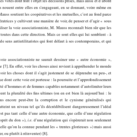
s votes dont font l’objet les décisions prises, mais aussi et d’abord
es nouent entre elles en s’engageant, en se donnant, voire même en
Mauss soutient les coopératives et les mutuelles, c’est au fond parce
ératrices y cultivent une manière de voir, de penser et d’agir « sous
aliser la voie associationniste, M. Mauss reconnaît bien sûr que les
utes dans cette direction. Mais ce sont elles qui lui semblent - à
 de sens antiutilitaristes qui font défaut à ses contemporains, et qui
 voie associationniste ne saurait dessiner une « autre économie »,
le
[
7
]
. En effet, voir les choses ainsi revient à appréhender le monde
ir les choses dont il s’agit justement de se déprendre un peu-, et
e dont cette voie est porteuse : la poursuite et l’approfondissement
été d’hommes et de femmes capables notamment d’autolimiter leurs
ent la pluralité des fins ultimes (on en est bien là aujourd’hui : le
lus encore peut-être la corruption et le cynisme généralisés qui
tteint un niveau tel qu’ils décrédibilisent dangereusement l’idéal
est pas tant celle d’une autre économie, que celle d’une régulation
esprit du don »),
i.e.
d’une régulation qui s’opèrerait non seulement
 telle qu’on la connue pendant les « trentes glorieuses ») mais aussi
ter, ou plutôt à réinventer)
[
8
]
.