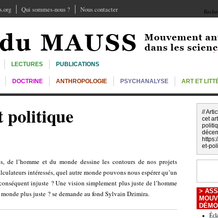
.org
Qui sommes-nous ?
Nous contacter
Recher
LECTURES
PUBLICATIONS
DOCTRINE
ANTHROPOLOGIE
PSYCHANALYSE
ART ET LIT
 politique
// Art
cet art
politi
décem
https
et-pol
s, de l’homme et du monde dessine les contours de nos projets
lculateurs intéressés, quel autre monde pouvons nous espérer qu’un
r conséquent injuste ? Une vision simplement plus juste de l’homme
>
ASS
un monde plus juste ? se demande au fond Sylvain Dzimira.
MOUV
DÉMOC
Écl