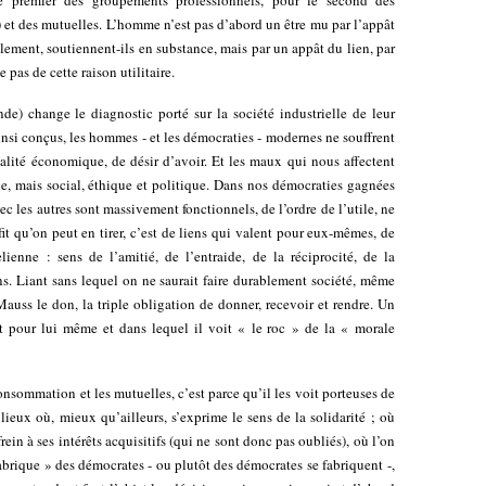
e premier des groupements professionnels, pour le second des
 et des mutuelles. L’homme n’est pas d’abord un être mu par l’appât
ellement, soutiennent-ils en substance, mais par un appât du lien, par
 pas de cette raison utilitaire.
e) change le diagnostic porté sur la société industrielle de leur
ainsi conçus, les hommes - et les démocraties - modernes ne souffrent
alité économique, de désir d’avoir. Et les maux qui nous affectent
e, mais social, éthique et politique. Dans nos démocraties gagnées
vec les autres sont massivement fonctionnels, de l’ordre de l’utile, ne
it qu’on peut en tirer, c’est de liens qui valent pour eux-mêmes, de
ienne : sens de l’amitié, de l’entraide, de la réciprocité, de la
. Liant sans lequel on ne saurait faire durablement société, même
Mauss le don, la triple obligation de donner, recevoir et rendre. Un
t pour lui même et dans lequel il voit « le roc » de la « morale
nsommation et les mutuelles, c’est parce qu’il les voit porteuses de
 lieux où, mieux qu’ailleurs, s’exprime le sens de la solidarité ; où
rein à ses intérêts acquisitifs (qui ne sont donc pas oubliés), où l’on
 fabrique » des démocrates - ou plutôt des démocrates se fabriquent -,