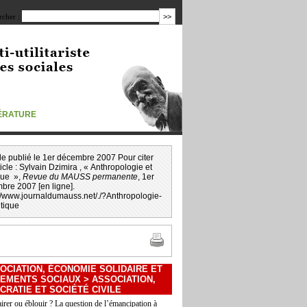
cher :
TÉRATURE
icle publié le 1er décembre 2007 Pour citer
icle :
Sylvain Dzimira
, « Anthropologie et
que »,
Revue du MAUSS permanente
, 1er
bre 2007 [en ligne].
://www.journaldumauss.net
/
./?Anthropologie-
itique
OCIATION, ÉCONOMIE SOLIDAIRE ET
EMENTS SOCIAUX
>
ASSOCIATION,
RATIE ET SOCIÉTÉ CIVILE
airer ou éblouir ? La question de l’émancipation à