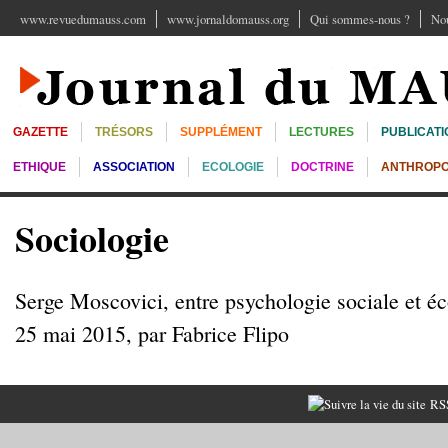
www.revuedumauss.com
www.jornaldomauss.org
Qui sommes-nous ?
Nou
GAZETTE
TRÉSORS
SUPPLÉMENT
LECTURES
PUBLICATI
ETHIQUE
ASSOCIATION
ECOLOGIE
DOCTRINE
ANTHROPO
Sociologie
Serge Moscovici, entre psychologie sociale et éc
25 mai 2015, par Fabrice Flipo
RSS