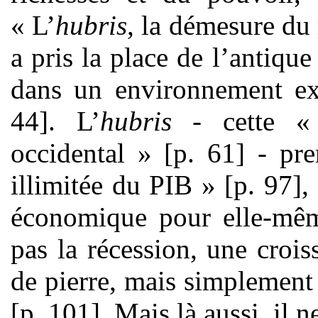
« L’
hubris
, la démesure du 
a pris la place de l’antique
dans un environnement exp
44]. L’
hubris
- cette «
occidental » [p. 61] - pr
illimitée du PIB » [p. 97],
économique pour elle-même
pas la récession, une crois
de pierre, mais simplement 
[p. 101]. Mais là aussi, il n