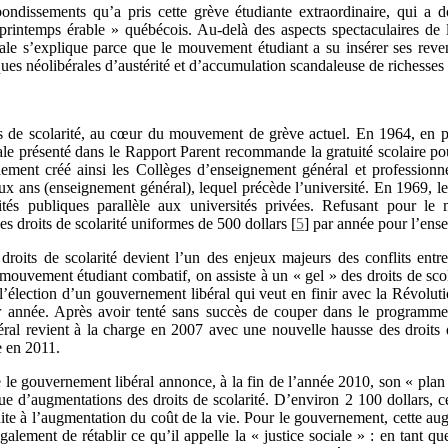
bondissements qu’a pris cette grève étudiante extraordinaire, qui a 
rintemps érable » québécois. Au-delà des aspects spectaculaires de l
nale s’explique parce que le mouvement étudiant a su insérer ses reven
iques néolibérales d’austérité et d’accumulation scandaleuse de richesses
 de scolarité, au cœur du mouvement de grève actuel. En 1964, en ple
nale présenté dans le Rapport Parent recommande la gratuité scolaire p
ment créé ainsi les Collèges d’enseignement général et professionne
eux ans (enseignement général), lequel précède l’université. En 1969, 
ités publiques parallèle aux universités privées. Refusant pour le
s droits de scolarité uniformes de 500 dollars
[
5
]
par année pour l’ense
roits de scolarité devient l’un des enjeux majeurs des conflits entr
ouvement étudiant combatif, on assiste à un « gel » des droits de scol
’élection d’un gouvernement libéral qui veut en finir avec la Révolution
 année. Après avoir tenté sans succès de couper dans le programme 
al revient à la charge en 2007 avec une nouvelle hausse des droits de
e en 2011.
 le gouvernement libéral annonce, à la fin de l’année 2010, son « plan
ue d’augmentations des droits de scolarité. D’environ 2 100 dollars, c
suite à l’augmentation du coût de la vie. Pour le gouvernement, cette a
alement de rétablir ce qu’il appelle la « justice sociale » : en tant que