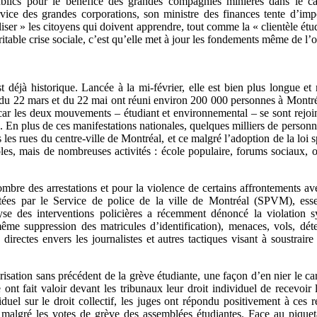
 publics pour le bénéfice des grandes compagnies minières dans le c
vice des grandes corporations, son ministre des finances tente d’impo
liser » les citoyens qui doivent apprendre, tout comme la « clientèle étudi
itable crise sociale, c’est qu’elle met à jour les fondements même de l’o
st déjà historique. Lancée à la mi-février, elle est bien plus longue et
du 22 mars et du 22 mai ont réuni environ 200 000 personnes à Montréa
car les deux mouvements – étudiant et environnemental – se sont rejoi
ive. En plus de ces manifestations nationales, quelques milliers de pers
es rues du centre-ville de Montréal, et ce malgré l’adoption de la loi s
oles, mais de nombreuses activités : école populaire, forums sociaux, 
ombre des arrestations et pour la violence de certains affrontements ave
tées par le Service de police de la ville de Montréal (SPVM), essen
yse des interventions policières a récemment dénoncé la violation 
même suppression des matricules d’identification), menaces, vols, détent
s directes envers les journalistes et autres tactiques visant à soustraire
risation sans précédent de la grève étudiante, une façon d’en nier le cara
nt fait valoir devant les tribunaux leur droit individuel de recevoir l
ividuel sur le droit collectif, les juges ont répondu positivement à ce
se malgré les votes de grève des assemblées étudiantes. Face au piquet