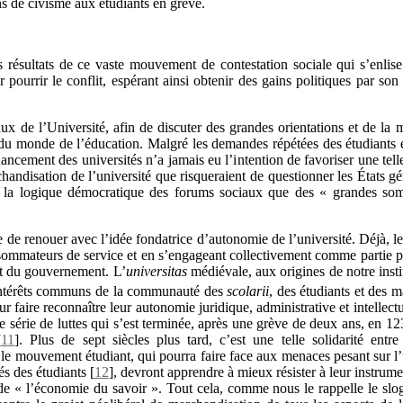
s de civisme aux étudiants en grève.
es résultats de ce vaste mouvement de contestation sociale qui s’enlis
 pourrir le conflit, espérant ainsi obtenir des gains politiques par so
ux de l’Université, afin de discuter des grandes orientations et de la m
 du monde de l’éducation. Malgré les demandes répétées des étudiants 
ncement des universités n’a jamais eu l’intention de favoriser une telle 
handisation de l’université que risqueraient de questionner les États g
e la logique démocratique des forums sociaux que des « grandes somm
e de renouer avec l’idée fondatrice d’autonomie de l’université. Déjà, l
nsommateurs de service et en s’engageant collectivement comme partie p
et du gouvernement. L’
universitas
médiévale, aux origines de notre institu
’intérêts communs de la communauté des
scolarii
, des étudiants et des 
r faire reconnaître leur autonomie juridique, administrative et intellectue
ne série de luttes qui s’est terminée, après une grève de deux ans, en 1
[
11
]
. Plus de sept siècles plus tard, c’est une telle solidarité entr
le mouvement étudiant, qui pourra faire face aux menaces pesant sur l’un
és des étudiants
[
12
]
, devront apprendre à mieux résister à leur instrume
 « l’économie du savoir ». Tout cela, comme nous le rappelle le sloga