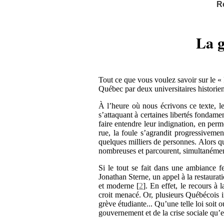
R
La g
Tout ce que vous voulez savoir sur le «
Québec par deux universitaires historien
À l’heure où nous écrivons ce texte, les
s’attaquant à certaines libertés fondame
faire entendre leur indignation, en per
rue, la foule s’agrandit progressivemen
quelques milliers de personnes. Alors que
nombreuses et parcourent, simultanément e
Si le tout se fait dans une ambiance f
Jonathan Sterne, un appel à la restaurati
et moderne
[
2
]
. En effet, le recours à l
croit menacé. Or, plusieurs Québécois 
grève étudiante... Qu’une telle loi soit
gouvernement et de la crise sociale qu’e