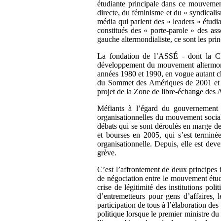
étudiante principale dans ce mouvemen
directe, du féminisme et du « syndicalis
média qui parlent des « leaders » étudi
constitués des « porte-parole » des ass
gauche altermondialiste, ce sont les pri
La fondation de l’ASSÉ - dont la C
développement du mouvement altermondi
années 1980 et 1990, en vogue autant ch
du Sommet des Amériques de 2001 et es
projet de la Zone de libre-échange de
Méfiants à l’égard du gouvernement e
organisationnelles du mouvement social
débats qui se sont déroulés en marge de
et bourses en 2005, qui s’est termin
organisationnelle. Depuis, elle est de
grève.
C’est l’affrontement de deux principes i
de négociation entre le mouvement étudi
crise de légitimité des institutions pol
d’entremetteurs pour gens d’affaires,
participation de tous à l’élaboration des
politique lorsque le premier ministre du