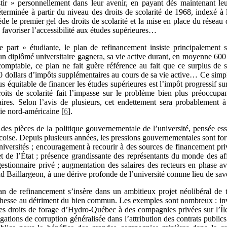
stir » personnellement dans leur avenir, en payant dès maintenant leur
éterminée à partir du niveau des droits de scolarité de 1968, indexé à 
de le premier gel des droits de scolarité et la mise en place du réseau
 favoriser l’accessibilité aux études supérieures…
te part » étudiante, le plan de refinancement insiste principalement s
u’un diplômé universitaire gagnera, sa vie active durant, en moyenne 60
e comptable, ce plan ne fait guère référence au fait que ce surplus de
 dollars d’impôts supplémentaires au cours de sa vie active… Ce simple
 équitable de financer les études supérieures est l’impôt progressif sur
oits de scolarité fait l’impasse sur le problème bien plus préoccupan
ires. Selon l’avis de plusieurs, cet endettement sera probablement à
mie nord-américaine
[
6
]
.
des pièces de la politique gouvernementale de l’université, pensée e
oise. Depuis plusieurs années, les pressions gouvernementales sont fort
iversités ; encouragement à recourir à des sources de financement priv
t de l’État ; présence grandissante des représentants du monde des affa
stionnaire privé ; augmentation des salaires des recteurs en phase av
aillargeon, à une dérive profonde de l’université comme lieu de savo
n de refinancement s’insère dans un ambitieux projet néolibéral de tr
ichesse au détriment du bien commun. Les exemples sont nombreux : inv
es droits de forage d’Hydro-Québec à des compagnies privées sur l’Île 
légations de corruption généralisée dans l’attribution des contrats public