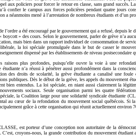
 appel aux policiers pour forcer le retour en classe, sans grand succès. 
à confier le campus aux forces policières pendant quatre jours consé
tion a néanmoins mené à l’arrestation de nombreux étudiants et d’un pro
e l’ordre a été encouragé par le gouvernement qui a refusé, depuis le déb
u « boycott » des cours. Selon le gouvernement, parler de grève n’a aucu
ation, mais bien dans un rapport individuel de consommation de services
ibérale, la loi spéciale promulguée dans le but de casser le mouveme
enseignement dispensé par les établissements de niveau postsecondaire 
es raisons plus profondes, puisqu’elle ouvre la voie à une refonda
tudiante n’a réussi à pénétrer aussi profondément dans la conscienc
on des droits de scolarité, la grève étudiante a canalisé une foule 
tions publiques. Dès le début de la grève, les appels du mouvement étud
nt bien entendus. La loi spéciale, en niant aussi clairement la légiti
ts mouvements sociaux. Seule organisation parmi les quatre fédératio
 spéciale, la Coalition large pour une solidarité syndicale étudiante
tal au cœur de la refondation du mouvement social québécois. Si la 
rincipalement grâce à cette organisation qui réunit actuellement environ 
LASSE, est porteur d’une conception non autoritaire de la démocrati
. C’est, croyons-nous, la grande contribution du mouvement étudiant a