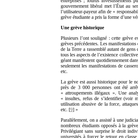
entreprises ; lourds investissements
gouvernement libéral met l’État au ser
l’utilisateur-payeur afin de « responsabi
grève étudiante a pris la forme d’une vér
Une grève historique
Plusieurs l’ont souligné : cette grève e
grèves précédentes. Les manifestations 
de la Terre a rassemblé autant de gens 
tous les aspects de l’existence collect
géant manifestent quotidiennement dans l
seulement les manifestations de casser
etc.
La grève est aussi historique pour le n
près de 3 000 personnes ont été arrê
« attroupements illégaux ». Une anal
« insultes, refus de s’identifier (voir 
utilisation abusive de la force, attaque
etc.
[
9
]
»
Parallèlement, on a assisté à une judicia
nombreux étudiants opposés à la grève o
Privilégiant sans surprise le droit ind
universités à forcer le retour en clas