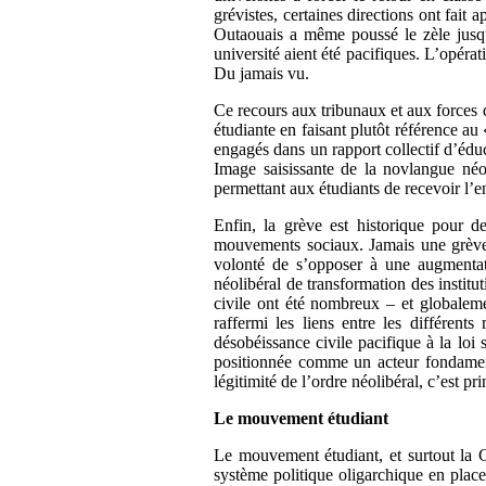
grévistes, certaines directions ont fait
Outaouais a même poussé le zèle jusqu’
université aient été pacifiques. L’opéra
Du jamais vu.
Ce recours aux tribunaux et aux forces d
étudiante en faisant plutôt référence a
engagés dans un rapport collectif d’éduc
Image saisissante de la novlangue néol
permettant aux étudiants de recevoir l’
Enfin, la grève est historique pour d
mouvements sociaux. Jamais une grève é
volonté de s’opposer à une augmentati
néolibéral de transformation des institu
civile ont été nombreux – et globaleme
raffermi les liens entre les différen
désobéissance civile pacifique à la loi
positionnée comme un acteur fondamen
légitimité de l’ordre néolibéral, c’est p
Le mouvement étudiant
Le mouvement étudiant, et surtout la C
système politique oligarchique en place