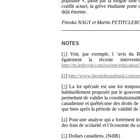
populaire », passe par la longue lutte 
conflit actuel, la grève étudiante port
déjà énorme.
Piroska NAGY et Martin PETITCLERC s
NOTES
[
1
]
Voir, par exemple, l ‘avis du
également la récente inter
http://m.ledevoir.com/societe/education/
[
2
]
http://www.theglobeandmail.com/new
[
3
]
La loi spéciale est une loi tempora
habituellement proposée par le gouvern
permettant de valider la constitutionnal
canadienne et québécoise des droits de 
que bien après la période de validité de
[
4
]
Pour une analyse qui a fortement in
des frais de scolarité et l’économie du 
[
5
]
Dollars canadiens. (NdlR)