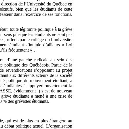
La direction de l’Université du Québec en
cutifs, bien que les étudiants de cette
fesseur dans l’exercice de ses fonctions.
ut, toute légitimité politique à la grève
n sens puisque les étudiants ne sont pas
, offerts par le collège ou l’université.
nt étudiant s’intitule d’ailleurs « Loi
qu’ils fréquentent »…
tion d’une gauche radicale au sein des
e politique des Québécois. Partie de la
de revendications s’opposant au projet
iant aux différents acteurs de la société
mité politique du mouvement étudiant, a
ns étudiantes à appuyer ouvertement la
 (CLASSE, évidemment !) s’est de nouveau
grève étudiante a mené à une crise de
70 % des grévistes étudiants.
e, qui est de plus en plus étrangère au
u débat politique actuel. L’organisation