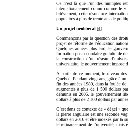
Ce n’est là que l’un des multiples re
internationalement connu comme le « p
brièvement, cette résonance internatio
populaires à plus de trente ans de polit
Un projet néolibéral
[
4
]
Commençons par la question des droits
projet de réforme de l’éducation natio
Quelques années plus tard, le gouverne
formation postsecondaire gratuite de d
la construction d’un réseau d’univers
universitaire, le gouvernement impose de
À partir de ce moment, le niveau des d
Québec. Pendant vingt ans, grâce à un m
fin des années 1980, dans la foulée de l
augmentés à plus de 1 500 dollars par
démunis en 2005, le gouvernement libér
dollars à plus de 2 100 dollars par anné
C’est dans ce contexte de « dégel » que
la pierre angulaire est une seconde vag
dollars en 2016 et être indexés par la 
le refinancement de l’université, mais ég