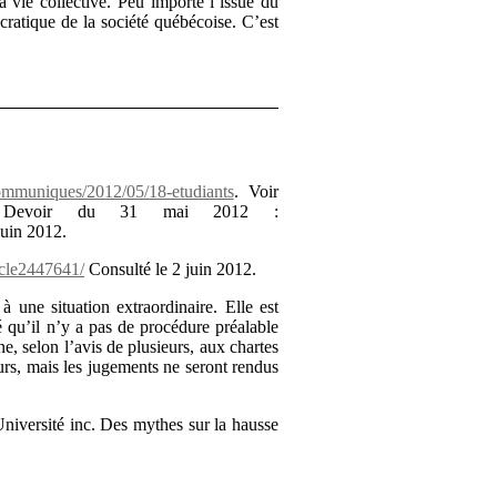
a vie collective. Peu importe l’issue du
cratique de la société québécoise. C’est
/communiques/2012/05/18-etudiants
. Voir
 Le Devoir du 31 mai 2012 :
juin 2012.
icle2447641/
Consulté le 2 juin 2012.
à une situation extraordinaire. Elle est
 qu’il n’y a pas de procédure préalable
e, selon l’avis de plusieurs, aux chartes
urs, mais les jugements ne seront rendus
niversité inc. Des mythes sur la hausse