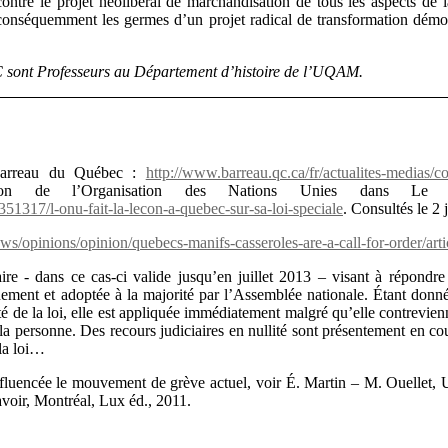
contre le projet néolibéral de marchandisation de tous les aspects de l
e conséquemment les germes d’un projet radical de transformation démo
ont Professeurs au Département d’histoire de l’UQAM.
 Barreau du Québec :
http://www.barreau.qc.ca/fr/actualites-medias
vention de l’Organisation des Nations Unies dans
351317/l-onu-fait-la-lecon-a-quebec-sur-sa-loi-speciale
. Consultés le 2 
s/opinions/opinion/quebecs-manifs-casseroles-are-a-call-for-order/art
ire - dans ce cas-ci valide jusqu’en juillet 2013 – visant à répondre 
ement et adoptée à la majorité par l’Assemblée nationale. Étant donné
ité de la loi, elle est appliquée immédiatement malgré qu’elle contrevienn
la personne. Des recours judiciaires en nullité sont présentement en co
 la loi…
fluencée le mouvement de grève actuel, voir É. Martin – M. Ouellet, U
savoir, Montréal, Lux éd., 2011.