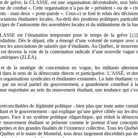
t de grève, la CLASSE, est une organisation décentralisée, non hiéra
me de combat ». Cette organisation n’a pas de « président » ou de « chef
ants - mais deux « porte-parole ». Ceux-ci se font le relais des décisio
ociations étudiantes locales. Au-delà des positions politiques particuli
ncipes de l’autonomie des assemblées locales et du militantisme de la ba
LASSE est l’émanation temporaire pour le temps de la grève
[
10
]
aliste. Dès le départ, elle a émergé d’une volonté de rompre avec u
ez les associations de salariés que d’étudiants. Au Québec, le mouvemen
t devenu la voie de la contestation radicale d’une nouvelle vague de
s Amériques (ZLÉA).
t de la stratégie de concertation en vogue, les militants altermond
 dans le sens de la démocratie directe et participative. L’ASSÉ, et do
s organisations syndicales et étudiantes existantes. La lutte étudiante 
ée par un recul partiel du gouvernement, a grandement contribué à l
venue majoritaire au sein du mouvement étudiant, une tendance qui s’e
rréconciliables de légitimité politique - bien plus que toute autre cons
ant et le gouvernement - qui explique qu’une grève ciblée sur les droi
itiques. Face à un système politique oligarchique, qui réduit la démocrat
 le mouvement étudiant se présente comme le porteur d’une conceptio
 petites et des grandes finalités de l’existence collective. Tous les Québ
 Québec et le maire de Montréal, tous deux largement discrédités par de