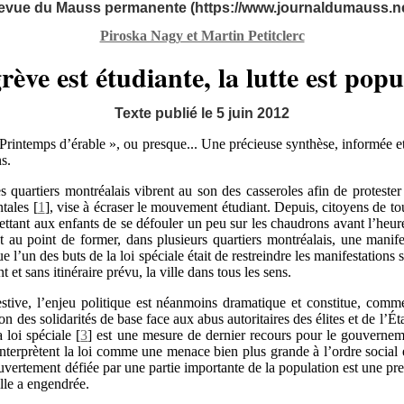
evue du Mauss permanente (https://www.journaldumauss.ne
Piroska Nagy et Martin Petitclerc
rève est étudiante, la lutte est popu
Texte publié le 5 juin 2012
 Printemps d’érable », ou presque... Une précieuse synthèse, informée 
s.
 quartiers montréalais vibrent au son des casseroles afin de protester 
ntales
[
1
]
, vise à écraser le mouvement étudiant. Depuis, citoyens de to
mettant aux enfants de se défouler un peu sur les chaudrons avant l’heu
t au point de former, dans plusieurs quartiers montréalais, une manif
 l’un des buts de la loi spéciale était de restreindre les manifestations 
t sans itinéraire prévu, la ville dans tous les sens.
estive, l’enjeu politique est néanmoins dramatique et constitue, com
on des solidarités de base face aux abus autoritaires des élites et de l’Ét
a loi spéciale
[
3
]
est une mesure de dernier recours pour le gouvernemen
interprètent la loi comme une menace bien plus grande à l’ordre social
 ouvertement défiée par une partie importante de la population est une pre
lle a engendrée.