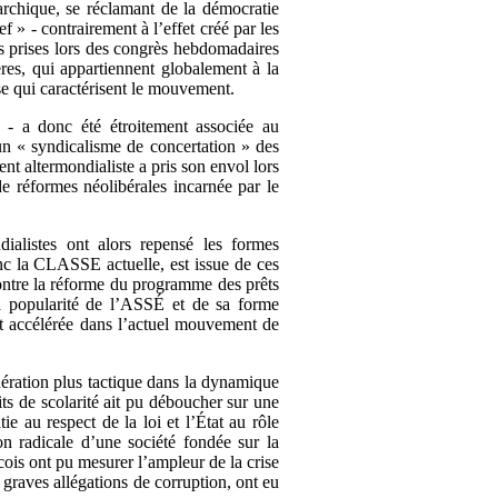
rchique, se réclamant de la démocratie
 » - contrairement à l’effet créé par les
ns prises lors des congrès hebdomadaires
ères, qui appartiennent globalement à la
se qui caractérisent le mouvement.
- a donc été étroitement associée au
n « syndicalisme de concertation » des
t altermondialiste a pris son envol lors
 réformes néolibérales incarnée par le
ialistes ont alors repensé les formes
nc la CLASSE actuelle, est issue de ces
contre la réforme du programme des prêts
a popularité de l’ASSÉ et de sa forme
st accélérée dans l’actuel mouvement de
idération plus tactique dans la dynamique
ts de scolarité ait pu déboucher sur une
ie au respect de la loi et l’État au rôle
n radicale d’une société fondée sur la
écois ont pu mesurer l’ampleur de la crise
 graves allégations de corruption, ont eu