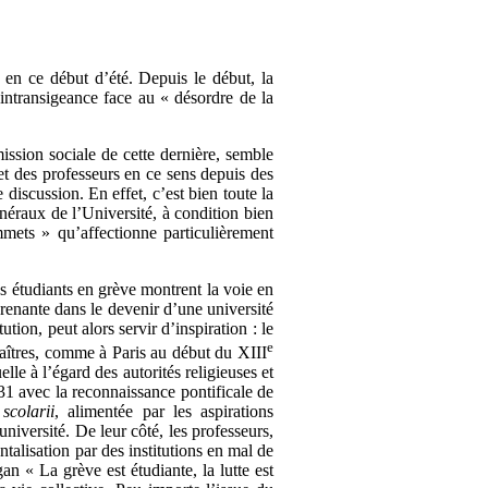
e en ce début d’été. Depuis le début, la
n intransigeance face au « désordre de la
ission sociale de cette dernière, semble
et des professeurs en ce sens depuis des
discussion. En effet, c’est bien toute la
énéraux de l’Université, à condition bien
ets » qu’affectionne particulièrement
es étudiants en grève montrent la voie en
renante dans le devenir d’une université
tion, peut alors servir d’inspiration : le
e
maîtres, comme à Paris au début du XIII
lle à l’égard des autorités religieuses et
231 avec la reconnaissance pontificale de
e
scolarii
, alimentée par les aspirations
iversité. De leur côté, les professeurs,
ntalisation par des institutions en mal de
n « La grève est étudiante, la lutte est