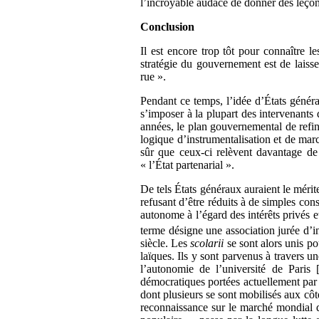
l’incroyable audace de donner des leçon
Conclusion
Il est encore trop tôt pour connaître l
stratégie du gouvernement est de laisser
rue ».
Pendant ce temps, l’idée d’États généra
s’imposer à la plupart des intervenants
années, le plan gouvernemental de refina
logique d’instrumentalisation et de marc
sûr que ceux-ci relèvent davantage d
« l’État partenarial ».
De tels États généraux auraient le mérit
refusant d’être réduits à de simples co
autonome à l’égard des intérêts privés 
terme désigne une association jurée d
siècle. Les
scolarii
se sont alors unis pou
laïques. Ils y sont parvenus à travers u
l’autonomie de l’université de Paris
démocratiques portées actuellement par 
dont plusieurs se sont mobilisés aux côt
reconnaissance sur le marché mondial de