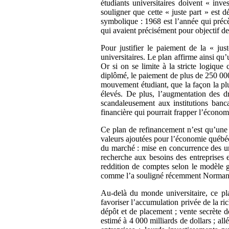
étudiants universitaires doivent « inve
souligner que cette « juste part » est d
symbolique : 1968 est l’année qui précè
qui avaient précisément pour objectif de
Pour justifier le paiement de la « jus
universitaires. Le plan affirme ainsi q
Or si on se limite à la stricte logiqu
diplômé, le paiement de plus de 250 000
mouvement étudiant, que la façon la plus
élevés. De plus, l’augmentation des dr
scandaleusement aux institutions banca
financière qui pourrait frapper l’écono
Ce plan de refinancement n’est qu’une 
valeurs ajoutées pour l’économie québéc
du marché : mise en concurrence des un
recherche aux besoins des entreprises e
reddition de comptes selon le modèle ge
comme l’a souligné récemment Normand B
Au-delà du monde universitaire, ce pla
favoriser l’accumulation privée de la r
dépôt et de placement ; vente secrète d
estimé à 4 000 milliards de dollars ; al