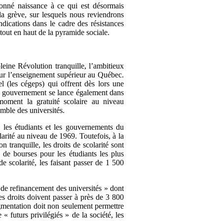
donné naissance à ce qui est désormais
a grève, sur lesquels nous reviendrons
dications dans le cadre des résistances
 tout en haut de la pyramide sociale.
ine Révolution tranquille, l’ambitieux
our l’enseignement supérieur au Québec.
l (les cégeps) qui offrent dès lors une
le gouvernement se lance également dans
 moment la gratuité scolaire au niveau
mble des universités.
e les étudiants et les gouvernements du
arité au niveau de 1969. Toutefois, à la
 tranquille, les droits de scolarité sont
de bourses pour les étudiants les plus
 scolarité, les faisant passer de 1 500
 de refinancement des universités » dont
es droits doivent passer à près de 3 800
ugmentation doit non seulement permettre
 « futurs privilégiés » de la société, les