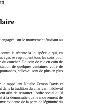
t)
laire
et engagée, sur le mouvement étudiant au
contre la récente la loi spéciale qui, en
us âges se regroupent tous les soirs pour
re du coucher. De coin de rue en coin de
estation de quelques centaines, voire de
spontanées, celles-ci sont de plus en plus
me le rappellent Natalie Zemon Davis et
at dans la tradition du charivari médiéval
t afin de restaurer l’ordre social qu’il
 et à la démocratie que le mouvement de
uve évidente de la perte de légitimité du