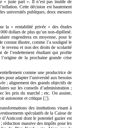
 « juste part ». Il n’est pas inutile de
l’inflation. Cette décision est hautement
 des universités publiques, deux mesures
ur la « rentabilité privée » des études
0 000 dollars de plus qu’un non-diplômé.
 salaire engendrera en moyenne, pour le
 constat illustre, comme l’a souligné le
 le revenu et non des droits de scolarité
t de l’endettement étudiant qui profite
 l’origine de la prochaine grande crise
ssentiellement comme une productrice de
es pour adapter l’université aux besoins
ée ; alignement des grands objectifs de
ires sur les conseils d’administration ;
ec les prix du marché ; etc. On assiste,
ir autonome et critique
[
7
]
.
ansformations des institutions visant à
estissements spéculatifs de la Caisse de
d’Anticosti dont le potentiel gazier est
s ; réduction massive des impôts pour les