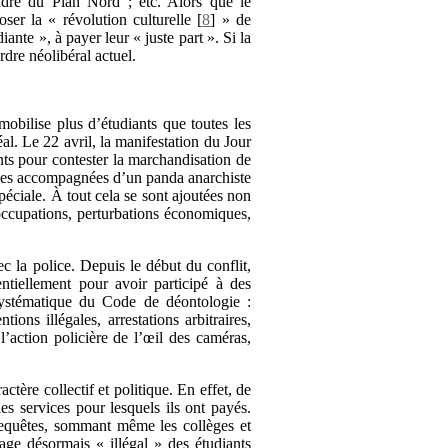
adre du Plan Nord ; etc. Alors que le
ser la « révolution culturelle
[
8
]
» de
ante », à payer leur « juste part ». Si la
rdre néolibéral actuel.
 mobilise plus d’étudiants que toutes les
l. Le 22 avril, la manifestation du Jour
nts pour contester la marchandisation de
onnes accompagnées d’un panda anarchiste
péciale. À tout cela se sont ajoutées non
occupations, perturbations économiques,
c la police. Depuis le début du conflit,
tiellement pour avoir participé à des
systématique du Code de déontologie :
ions illégales, arrestations arbitraires,
 l’action policière de l’œil des caméras,
ctère collectif et politique. En effet, de
es services pour lesquels ils ont payés.
s requêtes, sommant même les collèges et
age désormais « illégal » des étudiants