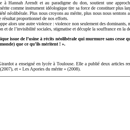
nce à Hannah Arendt et au paradigme du don, soutient une approch
mérite comme instrument idéologique tire sa force de constituer plus l
ociété néolibérale. Plus nous croyons au mérite, plus nous nous sentons
résultat proportionnel de nos efforts.
oppe alors une autre violence : violence non seulement des dominants, ma
n et de l’invisibilité sociales, stigmatise et décuple la souffrance en la d
sique issue de l’usine à récits néolibérale qui murmure sans cesse 
 monde) que ce qu’ils méritent ! ».
rardot a enseigné en lycée à Toulouse. Elle a publié deux articles 
 (2007), et « Les Apories du mérite » (2008).