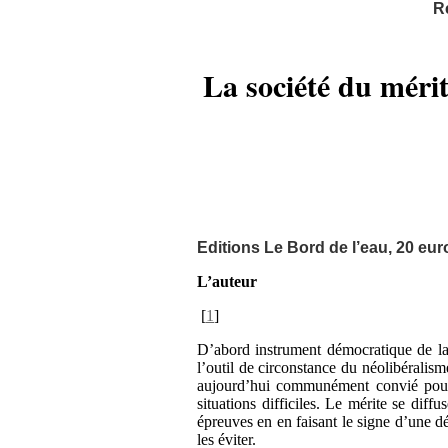
R
La société du mérit
Editions Le Bord de l’eau, 20 eur
L’auteur
[
1
]
D’abord instrument démocratique de la j
l’outil de circonstance du néolibéralisme
aujourd’hui communément convié pour ju
situations difficiles. Le mérite se dif
épreuves en en faisant le signe d’une d
les éviter.