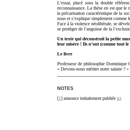
L’essai, placé sous la double référe
reconnaissance. La thèse en est que le 
la précarisation caractéristique de la s
nous et s’explique simplement comme le 
Face à la violence néolibérale, se dével
se protéger de l’angoisse de la l’exclusio
Un texte qui déconstruit la petite mu
leur misère ! Ils n’ont (comme tout le
Le livre
Professeur de philosophie Dominique Gi
« Devons-nous mériter notre salaire ? »
NOTES
[
1
]
annonce initialement publiée
ici