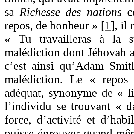
sa
Richesse des nations
co
repos, de bonheur »
[
1
]
, il
« Tu travailleras à la 
malédiction dont Jéhovah a
c’est ainsi qu’Adam Smit
malédiction. Le « repos 
adéquat, synonyme de « li
l’individu se trouvant « 
force, d’activité et d’habi
puisse éprouver quand mêm