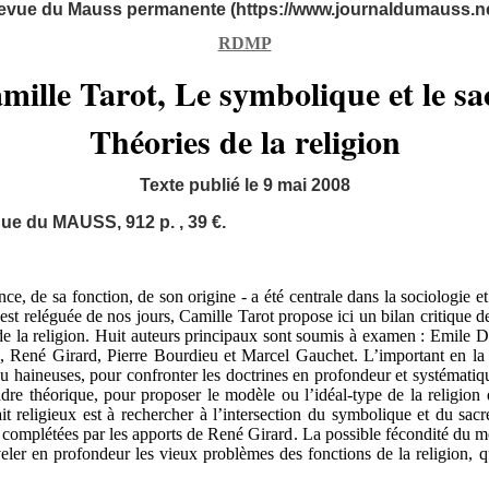
evue du Mauss permanente (https://www.journaldumauss.ne
RDMP
mille Tarot, Le symbolique et le sa
Théories de la religion
Texte publié le 9 mai 2008
èque du MAUSS, 912 p. , 39 €.
ce, de sa fonction, de son origine - a été centrale dans la sociologie et
 est reléguée de nos jours, Camille Tarot propose ici un bilan critique 
es de la religion. Huit auteurs principaux sont soumis à examen : Emil
 René Girard, Pierre Bourdieu et Marcel Gauchet. L’important en la m
ou haineuses, pour confronter les doctrines en profondeur et systématiq
re théorique, pour proposer le modèle ou l’idéal-type de la religion 
it religieux est à rechercher à l’intersection du symbolique et du sac
mplétées par les apports de René Girard. La possible fécondité du mod
uveler en profondeur les vieux problèmes des fonctions de la religion,