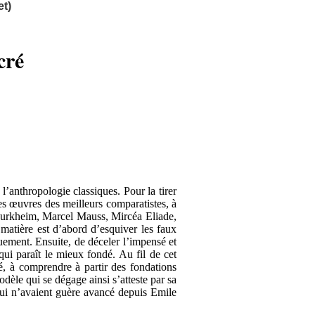
t)
cré
 l’anthropologie classiques. Pour la tirer
des œuvres des meilleurs comparatistes, à
e Durkheim, Marcel Mauss, Mircéa Eliade,
atière est d’abord d’esquiver les faux
uement. Ensuite, de déceler l’impensé et
qui paraît le mieux fondé. Au fil de cet
ré, à comprendre à partir des fondations
èle qui se dégage ainsi s’atteste par sa
 qui n’avaient guère avancé depuis Emile