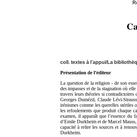
R
Ca
coll. textes à l’appui/La biblioth
Présentation de l’éditeur
La question de la religion - de son essen
des impasses et de la stagnation où elle
travers leurs théories si contradictoir
Georges Dumézil, Claude Lévi-Strauss,
irénismes comme les querelles stériles 
les refoulements que produit chaque cad
examen, il apparaît que l’essence du fa
d’Emile Durkheim et de Marcel Mauss, co
capacité à relire les sources et à reno
Durkheim.