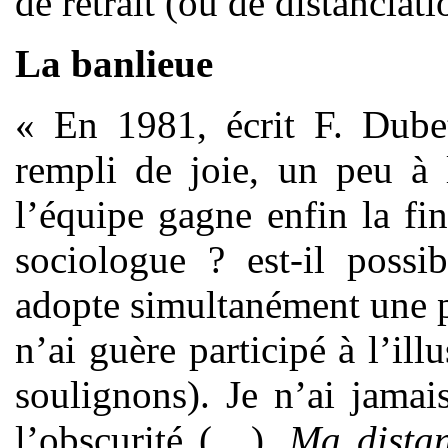
de retrait (ou de distanciat
La banlieue
« En 1981, écrit F. Dubet
rempli de joie, un peu à 
l’équipe gagne enfin la fi
sociologue ? est-il possi
adopte simultanément une p
n’ai guère participé à l’il
soulignons). Je n’ai jamai
l’obscurité (…).
Ma dista