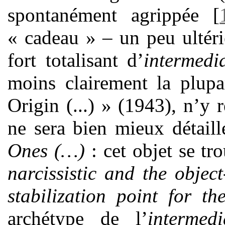
spontanément agrippée
[
« cadeau » – un peu ultéri
fort totalisant d’
intermedi
moins clairement la plupa
Origin (...) » (1943), n’y r
ne sera bien mieux détail
Ones (…)
: cet objet se t
narcissistic
and the object
stabilization point for th
archétype de l’
intermed