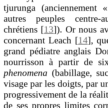
tjurunga (anciennement «
autres peuples centre-
chrétiens
[
13
]
). Or nous av
concernant Leach
[
14
]
, qu
grand pédiatre anglais Do
nourrisson à partir de s
phenomena
(babillage, su
visage par les doigts, par u
progressivement de la réali
de ses propres limites co