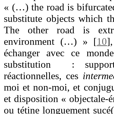
« (…) the road is bifurcat
substitute objects which t
The other road is extra
environment (…) »
[
10
]
échanger avec ce mond
substitution
:
suppo
réactionnelles, ces
interme
moi et non-moi, et conjugu
et disposition « objectale-é
ou tétine longuement sucé