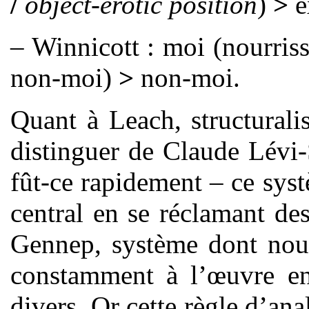
/
object-erotic position
)
>
e
– Winnicott : moi (nourris
non-moi)
>
non-moi.
Quant à Leach, structurali
distinguer de Claude Lévi-S
fût-ce rapidement – ce sys
central en se réclamant de
Gennep, système dont nous
constamment à l’œuvre en
divers. Or cette règle d’an