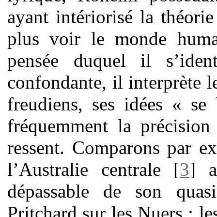
ayant intériorisé la théor
plus voir le monde huma
pensée duquel il s’ident
confondante, il interprète l
freudiens, ses idées « se
fréquemment la précision 
ressent. Comparons par ex
l’Australie centrale
[
3
]
au
dépassable de son quas
Pritchard sur les Nuers : l