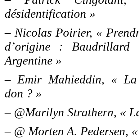
désidentification »
– Nicolas Poirier, « Prendr
d’origine : Baudrillar
Argentine »
– Emir Mahieddin, « La n
don ? »
– @Marilyn Strathern, « La
– @ Morten A. Pedersen, « 