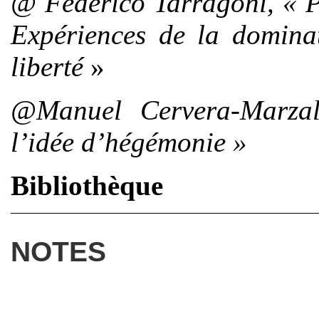
@ Federico Tarragoni, «
P
Expériences de la dominat
liberté
»
@Manuel Cerve
r
a-
Marza
l’idée d’hégémonie »
Bibliothèque
NOTES