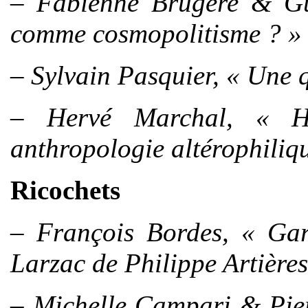
– Fabienne Brugère & Gui
comme cosmopolitisme ? »
– Sylvain Pasquier, « Une q
– Hervé Marchal, « H
anthropologie altérophiliq
Ricochets
– François B
ordes, « Gar
Larzac de Philippe Artières
– Michelle Campari & Pier