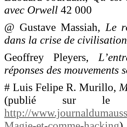
avec Orwell
42 000
@ Gustave Massiah,
Le r
dans la crise de civilisation
Geoffrey Pleyers,
L’ent
réponses des mouvements s
# Luis Felipe R. Murillo,
M
(publié sur l
http://www.journaldumaus
Magie-et-comme-hacking
)