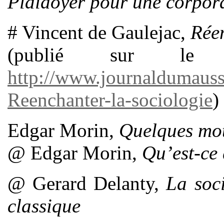
Plaidoyer pour une corpora
# Vincent de Gaulejac,
Réen
(publié sur l
http://www.journaldumaus
Reenchanter-la-sociologie
)
Edgar Morin,
Quelques mot
@ Edgar Morin,
Qu’est-ce 
@ Gerard Delanty,
La soci
classique