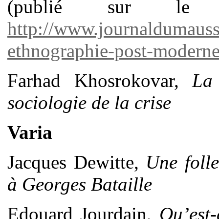
(publié sur l
http://www.journaldumaus
ethnographie-post-modern
Farhad Khosrokovar,
La
sociologie de la crise
Varia
Jacques Dewitte,
Une foll
à Georges Bataille
Edouard Jourdain,
Qu’est-