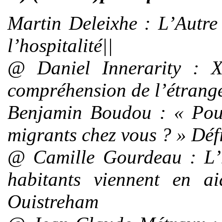
Martin Deleixhe
: L’Autre 
l’hospitalité||
@
Daniel Innerarit
y : X
compréhension de l’étrang
Benjamin Boudou
: « Pour
migrants chez vous ? » Défi
@
Camille Gourdeau
: L’
habitants viennent en a
Ouistreham