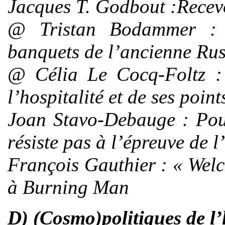
Jacques T. Godbout
:Recevo
@
Tristan Bodammer
: D
banquets de l’ancienne Rus
@
Célia Le Cocq-Foltz
: 
l’hospitalité et de ses point
Joan Stavo-Debauge
: Pou
résiste pas à l’épreuve de l
François Gauthier
: « Welc
à Burning Man
D) (Cosmo)politiques de l’