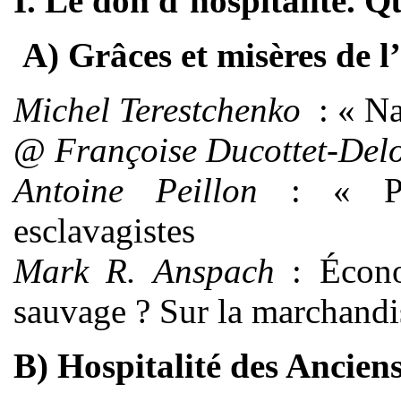
I. Le don d’hospitalité. Q
A) Grâces et misères de l’
Michel Terestchenko
: « Na
@
Françoise Ducottet-De
Antoine Peillon
: « Pas
esclavagistes
Mark R. Anspach
: Écono
sauvage ? Sur la marchandis
B) Hospitalité des Ancien