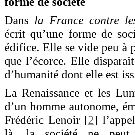
forme de société
Dans
la France contre le
écrit qu’une forme de soc
édifice. Elle se vide peu à 
que l’écorce. Elle dispara
d’humanité dont elle est iss
La Renaissance et les Lum
d’un homme autonome, éman
Frédéric Lenoir
[
2
]
l’appe
là, la société ne peut