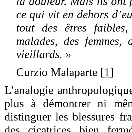
la douleur. Mais ils ont 
ce qui vit en dehors d’e
tout des êtres faible
malades, des femmes, d
vieillards. »
Curzio Malaparte
[
1
]
L’analogie anthropologique
plus à démontrer ni même
distinguer les blessures fr
des cicatrices bien fer