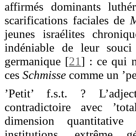
affirmés dominants luthér
scarifications faciales de
jeunes israélites chroni
indéniable de leur souci
germanique
[
21
]
: ce qui n
ces
Schmisse
comme un ’petit
’Petit’ f.s.t. ? L’adje
contradictoire avec ’to
dimension quantitative
institutions, extrême gé