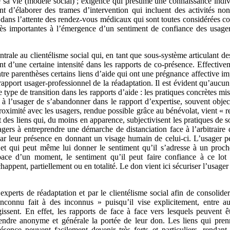
e sa vie (modèle social) ; exigence qui présume une connaissance indiv
t d’élaborer des trames d’intervention qui incluent des activités no
ans l’attente des rendez-vous médicaux qui sont toutes considérées c
rès importantes à l’émergence d’un sentiment de confiance des usage
ntrale au clientélisme social qui, en tant que sous-système articulant de
t d’une certaine intensité dans les rapports de co-présence. Effectiveme
ntre parenthèses certains liens d’aide qui ont une prégnance affective imp
rapport usager-professionnel de la réadaptation. Il est évident qu’aucu
ce type de transition dans les rapports d’aide : les pratiques concrètes m
t à l’usager de s’abandonner dans le rapport d’expertise, souvent objec
proximité avec les usagers, rendue possible grâce au bénévolat, vient « r
 des liens qui, du moins en apparence, subjectivisent les pratiques de 
agers à entreprendre une démarche de distanciation face à l’arbitraire
r leur présence en donnant un visage humain de celui-ci. L’usager pe
 et qui peut même lui donner le sentiment qu’il s’adresse à un proch
space d’un moment, le sentiment qu’il peut faire confiance à ce lot
échappent, partiellement ou en totalité. Le don vient ici sécuriser l’usager
experts de réadaptation et par le clientélisme social afin de consolid
connu fait à des inconnus » puisqu’il vise explicitement, entre au
gissent. En effet, les rapports de face à face vers lesquels peuvent ê
endre anonyme et générale la portée de leur don. Les liens qui prenn
résence peuvent facilement devenir très forts et particuliers, rendan