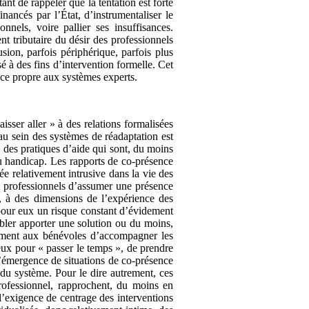
nt de rappeler que la tentation est forte
inancés par l’État, d’instrumentaliser le
nels, voire pallier ses insuffisances.
 tributaire du désir des professionnels
sion, parfois périphérique, parfois plus
é à des fins d’intervention formelle. Cet
ence propre aux systèmes experts.
isser aller » à des relations formalisées
 au sein des systèmes de réadaptation est
 des pratiques d’aide qui sont, du moins
du handicap. Les rapports de co-présence
tée relativement intrusive dans la vie des
es professionnels d’assumer une présence
, à des dimensions de l’expérience des
c pour eux un risque constant d’évidement
mbler apporter une solution ou du moins,
rement aux bénévoles d’accompagner les
eux pour « passer le temps », de prendre
 l’émergence de situations de co-présence
 du système. Pour le dire autrement, ces
professionnel, rapprochent, du moins en
l’exigence de centrage des interventions