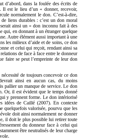
ut d’abord, dans la foulée des écrits de
Il est le lieu d’un « donner, recevoir,
ircule normalement le don. C’est-à-dire,
r de liens durables : c’est un don moral
serait ainsi un « don inconnu fait à des
e qui, en donnant à un étranger quelque
onne. Autre élément aussi important à une
s les milieux d’aide et de soins, ce don
ne et celui qui reçoit, rendant ainsi sa
elations de face à face entre le donneur
que faire se peut l’empreinte de leur don
a nécessité de toujours concevoir ce don
devrait ainsi en aucun cas, du moins
ais pallier un manque de service. Le don
on. Or, il est évident que le temps donné
qui y prennent forme. Le don intériorisé
s idées de Caillé (2007). En contexte
me quelquefois valorisée, pourvu que les
énévole doit ainsi normalement ne donner
il doit le plus possible lui retirer toute
ntéressement du donneur face à celui qui
nstamment être neutralisés de leur charge
vole.