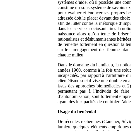
systèmes d’aide, où il possède une conno
constitue un sous-système de savoirs exp
pour évaluer et énoncer ses propres bes
adressée doit le placer devant des choix
afin de lutter contre la rhétorique d’imp
dans les services sociosanitaires la no
naissance alors qu’on tente de briser l
rationalistes et déshumanisantes hérité
de remettre fortement en question la te
sur le surengagement des femmes dans le
chaque milieu.
Dans le domaine du handicap, la notion d
années 1960, comme à la fois une solutio
incapacités, par rapport à l’arbitraire 
clientélisme social vise une double éma
issus des approches biomédicales et 2
permettant pas à l’individu de fair
d’autonomisation, sont fortement emprei
ayant des incapacités de contrôler l’aide 
Usage du bénévolat
De récentes recherches (Gaucher, Sévig
lumière quelques éléments empiriques qu