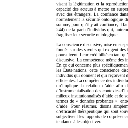
visant la légitimation et la reproductio
capacité des acteurs à mettre en suspe
avec des étrangers. La confiance dan
normalement la sécurité ontologique de
somme, pour qu’il y ait confiance, il fa
244) de la part d’individus qui, autreme
fragiliser leur sécurité ontologique.
La conscience discursive, mise en suspe
fondés sur des savoirs qui exigent des i
poursuivent. Leur crédibilité en tant q
discursive. La compétence même des indi
En ce qui concerne plus spécifiquement l
les États-nations, cette conscience dis
individus qui donnent et qui reçoivent 
efficientes. La compétence des individu
qu’implique la relation d’aide afin 
d’instrumentalisation des contextes d’i
milieux institutionnalisés d’aide et de so
termes de « données probantes », entre
d’aide. Pour résumer, disons simplem
d’efficacité thérapeutique qui sont sou
subjectivent les rapports de co-présence
tendance à les objectiver.