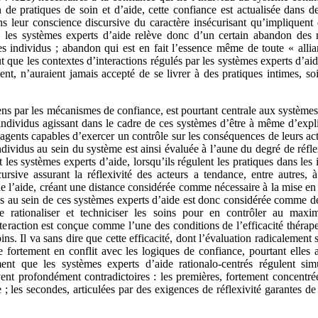
n de pratiques de soin et d’aide, cette confiance est actualisée dans d
ns leur conscience discursive du caractère insécurisant qu’impliquent
s les systèmes experts d’aide relève donc d’un certain abandon des
s individus ; abandon qui est en fait l’essence même de toute « alli
ut que les contextes d’interactions régulés par les systèmes experts d’aid
nt, n’auraient jamais accepté de se livrer à des pratiques intimes, soi
ns par les mécanismes de confiance, est pourtant centrale aux système
ndividus agissant dans le cadre de ces systèmes d’être à même d’expliqu
u’agents capables d’exercer un contrôle sur les conséquences de leurs ac
vidus au sein du système est ainsi évaluée à l’aune du degré de réflexi
es systèmes experts d’aide, lorsqu’ils régulent les pratiques dans les 
cursive assurant la réflexivité des acteurs a tendance, entre autres, à 
de l’aide, créant une distance considérée comme nécessaire à la mise en
s au sein de ces systèmes experts d’aide est donc considérée comme de
de rationaliser et techniciser les soins pour en contrôler au max
nteraction est conçue comme l’une des conditions de l’efficacité thérape
ins. Il va sans dire que cette efficacité, dont l’évaluation radicalement 
 fortement en conflit avec les logiques de confiance, pourtant elles 
ent que les systèmes experts d’aide rationalo-centrés régulent simu
vent profondément contradictoires : les premières, fortement concentré
 ; les secondes, articulées par des exigences de réflexivité garantes d