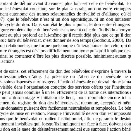
rtant de définir avant d’avancer plus loin est celle de bénévolat. To
le bénévolat constitue, sur le plan abstrait, un don entre étrangers. 
ement autonome des trames relationnelles de rivalité et d’alliance où c
7), que le bénévolat n’est ni un don agonistique, ni un don initiateu
le cycle du don. Dans son état le plus « pur », le don entre étrangers 
igure emblématique du bénévole est souvent celle de l’individu anonym
ssent au plus profond de lui-même qu’il reçoit déjà plus que ce qu’il d
ers : faire du bénévolat, c’est donner de son temps (Godbout, 2000). Dan
 relationnelle, une forme quelconque d’interactions entre celui qui don
re étrangers est dès lors difficilement anonyme puisqu’il implique des r
insi se contenter d’être les plus discrets possible, minimisant autant 
 actions.
 et de soins, cet effacement du don des bénévoles s’exprime à travers l
ofessionnelles d’aide. La présence ou l’absence du bénévole ne 
 des soins dispensés aux usagers. L’action bénévole ne devrait donc jam
visible dans l’organisation concrète des services offerts par l’instituti
 peut jamais conduire à un tel effacement de la trame des interactions 
n « don-partage » initiateur de liens, pour reprendre encore ici le
angement de registre du don des bénévoles est reconnue, acceptée et mê
ur-donataire puissent être facilement neutralisées et remplacées. Le b
cle de mise en relation. Puisque l’invisibilité de son don est impossible, 
ons que le bénévolat en milieu institutionnel, afin de garantir le dési
quement invisibles qui, lorsqu’ils impliquent un face à face, doivent co
 du don est le gage du désintéressement radical que suppose l’action béné