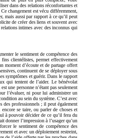
liser dans des relations réconfortantes et
e. Ce changement est vécu différemment,
r, mais aussi par rapport à ce qu’il peut
icite de créer des liens et souvent avec
 relations intimes avec des inconnus qui
ugmenter le sentiment de compétence des
fins clientélistes, permet effectivement
’un moment d’écoute et de partage offert
éhensives, continuent de se déployer sous
 ses symptômes et guérir. Dans le rapport
ux qui tentent de l’aider. Le bénévolat
ui est une personne n’étant pas seulement
ur l’évaluer, ni pour lui administrer un
 condition au sein du système. C’est avec
es des professionnels ; il peut également
 encore se taire, ou parler de choses et
ul à pouvoir décider de ce qu’il fera du
rait donner l’impression à l’usager qu’un
enforcer le sentiment de compétence des
irement et avec un déploiement restreint,
re de l’aide offerte par les proches dans