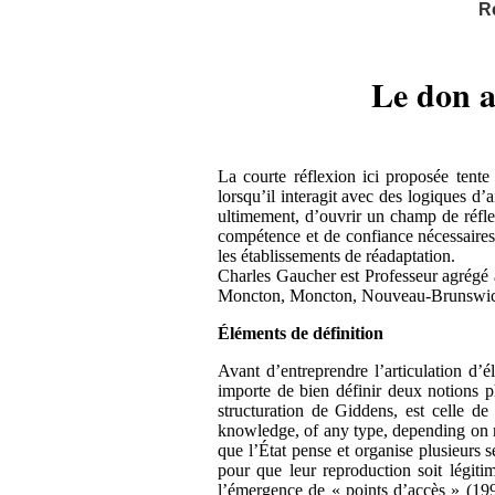
R
Le don a
La courte réflexion ici proposée tente
lorsqu’il interagit avec des logiques d’a
ultimement, d’ouvrir un champ de réflex
compétence et de confiance nécessaires 
les établissements de réadaptation.
Charles Gaucher est Professeur agrégé à
Moncton, Moncton, Nouveau-Brunswic
Éléments de définition
Avant d’entreprendre l’articulation d’é
importe de bien définir deux notions p
structuration de Giddens, est celle de
knowledge, of any type, depending on ru
que l’État pense et organise plusieurs s
pour que leur reproduction soit légiti
l’émergence de « points d’accès » (199