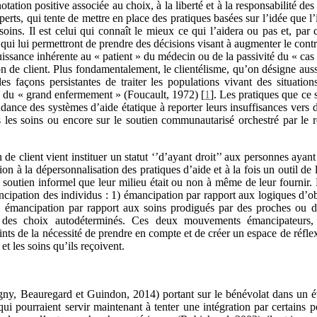
tation positive associée au choix, à la liberté et à la responsabilité des
erts, qui tente de mettre en place des pratiques basées sur l’idée que l
oins. Il est celui qui connaît le mieux ce qui l’aidera ou pas et, par 
 qui lui permettront de prendre des décisions visant à augmenter le contrô
uissance inhérente au « patient » du médecin ou de la passivité du « cas 
tion de client. Plus fondamentalement, le clientélisme, qu’on désigne au
es façons persistantes de traiter les populations vivant des situation
es du « grand enfermement » (Foucault, 1972)
[
1
]
. Les pratiques que ce 
ndance des systèmes d’aide étatique à reporter leurs insuffisances vers 
s soins ou encore sur le soutien communautarisé orchestré par le reli
e client vient instituer un statut ‘’d’ayant droit’’ aux personnes ayant 
n à la dépersonnalisation des pratiques d’aide et à la fois un outil de
du soutien informel que leur milieu était ou non à même de leur fournir
ncipation des individus : 1) émancipation par rapport aux logiques d’o
) émancipation par rapport aux soins prodigués par des proches ou de
e des choix autodéterminés. Ces deux mouvements émancipateurs,
nts de la nécessité de prendre en compte et de créer un espace de réflex
et les soins qu’ils reçoivent.
ny, Beauregard et Guindon, 2014) portant sur le bénévolat dans un é
i pourraient servir maintenant à tenter une intégration par certains po