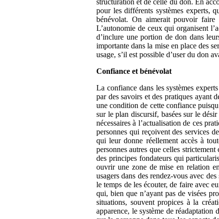
structuration et de celle du don. En acc
pour les différents systèmes experts, qu
bénévolat. On aimerait pouvoir faire 
L’autonomie de ceux qui organisent l’a
d’inclure une portion de don dans leurs
importante dans la mise en place des ser
usage, s’il est possible d’user du don a
Confiance et bénévolat
La confiance dans les systèmes experts d
par des savoirs et des pratiques ayant d
une condition de cette confiance puisqu
sur le plan discursif, basées sur le dé
nécessaires à l’actualisation de ces prat
personnes qui reçoivent des services de
qui leur donne réellement accès à tou
personnes autres que celles strictement 
des principes fondateurs qui particular
ouvrir une zone de mise en relation e
usagers dans des rendez-vous avec des s
le temps de les écouter, de faire avec e
qui, bien que n’ayant pas de visées pro
situations, souvent propices à la créa
apparence, le système de réadaptation d