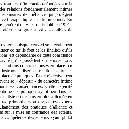
es routines d’interactions fondées sur la
 des relations fondamentalement intimes
 mécanismes de méfiance qui protègent
ance thérapeutique » entre inconnus. En
e génèrent un « leap into faith » (1991 :
t aider et soigner, aussi susceptibles de
s experts puisque ceux-ci sont également
er ce qu’ils font et les finalités qu’ils
tions est dépendante de cette conscience
vité qu’ils possèdent sur leurs actions.
institutions concrètes mises en place par
instrumentaliser les relations entre les
 place de pratiques d’aide objectivement
vant se « départir » du caractère intime
imum les conséquences. Cette capacité
utique des pratiques ayant lieu dans les
scientiste est de plus en plus articulée en
aussi primordiales aux systèmes experts
ltanément des pratiques d’alliance et
es sur la mise en confiance des acteurs,
e la compétence des acteurs, ayant plutôt