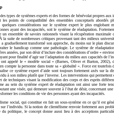
ap
 des types de systèmes experts et des formes de bénévolat propres aux
nt les points de compatibilité des ensembles conceptuels abordés p
, quelques considérations sur le système expert le plus englobant m
sonnes ayant des incapacités, soit le système de réadaptation. Forteme
 un ensemble de savoirs rationnels visant la récupération maximale d
 À la suite de nombreuses critiques provenant tant des milieux univer
 a graduellement transformé son approche, du moins sur le plan discursi
traiter le handicap comme une pathologie. Le système de réadaptation
es années, par son désir d’inclure des considérations d’ordre « environ
ayant pour finalité d’agir sur l’adaptation du milieu aux capacités de l
nt appelé le « modèle social » (Barnes, Oliver et Barton, 2002), d
en compte la personne dans toute sa « globalité ». Force est toutefois d
ctualise ce système expert d’aide sont toujours fortement axés sur la di
vidu à son milieu plutôt que l’inverse. Les interventions qui permettent 
t de techniques visant la modification des corps et des esprits différe
me au sein du système expert de réadaptation ont ainsi une forte tenda
utant une visée, qui demeure souvent à l’état de désir, concernant une
ansformer les conditions de vie des personnes ayant des incapacités.
lisme social, qui constitue en fait un sous-système en ce qu’il est gé
 sur l’individu. Si la notion de clientélisme renvoie fortement aux prob
e du politique, le concept donne aussi lieu à des acceptions particulièr