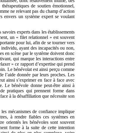
idualisée, donc relativement intime, des
n thérapeutiques de soutien émotionnel,
omme ne relevant pas du champ d’action
rs envers un système expert se voulant
s savoirs experts dans les établissements
nt, un « filet relationnel » est souvent
ortante pour lui, afin de se tourner vers
n individu, ayant des incapacités ou non,
ises en scène par le système doivent donc
tivant, qui marque les interactions entre
elaxer » ce rapport d’expertise qui prend
soin. Le bénévolat est ainsi perçu comme
 de l’aide donnée par leurs proches. Les
ut ainsi s’exprimer en face à face avec
e. Le bénévole donne peut-être ainsi à
 de pratiques qui prennent forme dans
 face à la désaffiliation que nécessite son
er les mécanismes de confiance implique
tres, à rendre fiables ces systèmes en
tre orientés les bénévoles sont souvent
ent forme à la suite de cette intention
t ainsi de plus en plus complexe, voire