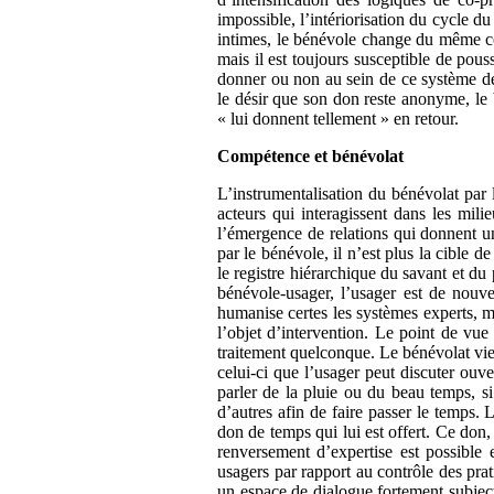
impossible, l’intériorisation du cycle du
intimes, le bénévole change du même co
mais il est toujours susceptible de pous
donner ou non au sein de ce système de 
le désir que son don reste anonyme, le 
« lui donnent tellement » en retour.
Compétence et bénévolat
L’instrumentalisation du bénévolat par
acteurs qui interagissent dans les mili
l’émergence de relations qui donnent un
par le bénévole, il n’est plus la cible 
le registre hiérarchique du savant et du
bénévole-usager, l’usager est de nouve
humanise certes les systèmes experts, ma
l’objet d’intervention. Le point de vue
traitement quelconque. Le bénévolat vien
celui-ci que l’usager peut discuter ouve
parler de la pluie ou du beau temps, si
d’autres afin de faire passer le temps.
don de temps qui lui est offert. Ce don,
renversement d’expertise est possible 
usagers par rapport au contrôle des prat
un espace de dialogue fortement subjecti