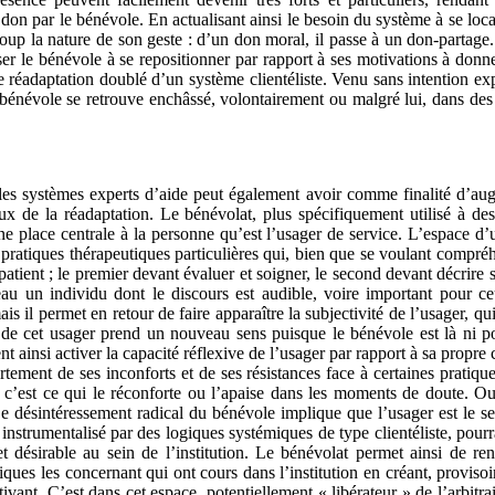
 don par le bénévole. En actualisant ainsi le besoin du système à se loca
up la nature de son geste : d’un don moral, il passe à un don-partag
ser le bénévole à se repositionner par rapport à ses motivations à donne
réadaptation doublé d’un système clientéliste. Venu sans intention expl
bénévole se retrouve enchâssé, volontairement ou malgré lui, dans des
 les systèmes experts d’aide peut également avoir comme finalité d’a
eux de la réadaptation. Le bénévolat, plus spécifiquement utilisé à des 
e place centrale à la personne qu’est l’usager de service. L’espace d
de pratiques thérapeutiques particulières qui, bien que se voulant compr
 patient ; le premier devant évaluer et soigner, le second devant décrire
au un individu dont le discours est audible, voire important pour ce
is il permet en retour de faire apparaître la subjectivité de l’usager, q
 de cet usager prend un nouveau sens puisque le bénévole est là ni po
t ainsi activer la capacité réflexive de l’usager par rapport à sa propre
rtement de ses inconforts et de ses résistances face à certaines pratiqu
 c’est ce qui le réconforte ou l’apaise dans les moments de doute. Ou
 Le désintéressement radical du bénévole implique que l’usager est le se
 instrumentalisé par des logiques systémiques de type clientéliste, pour
et désirable au sein de l’institution. Le bénévolat permet ainsi de r
iques les concernant qui ont cours dans l’institution en créant, proviso
vant. C’est dans cet espace, potentiellement « libérateur » de l’arbitrai