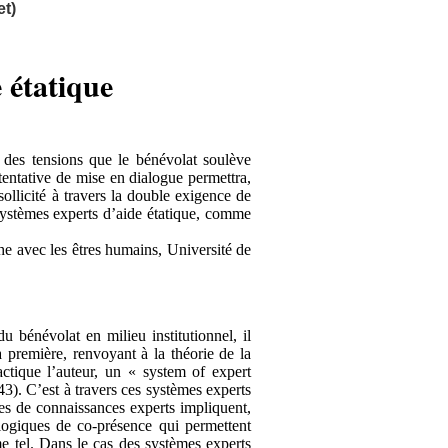
t)
 étatique
e des tensions que le bénévolat soulève
e tentative de mise en dialogue permettra,
ollicité à travers la double exigence de
 systèmes experts d’aide étatique, comme
he avec les êtres humains, Université de
u bénévolat en milieu institutionnel, il
 première, renvoyant à la théorie de la
actique l’auteur, un « system of expert
3). C’est à travers ces systèmes experts
èmes de connaissances experts impliquent,
 logiques de co-présence qui permettent
e tel. Dans le cas des systèmes experts