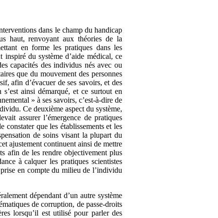
 interventions dans le champ du handicap
lus haut, renvoyant aux théories de la
ettant en forme les pratiques dans les
nt inspiré du système d’aide médical, ce
es capacités des individus nés avec ou
sitaires que du mouvement des personnes
f, afin d’évacuer de ses savoirs, et des
 s’est ainsi démarqué, et ce surtout en
nemental » à ses savoirs, c’est-à-dire de
’individu. Ce deuxième aspect du système,
evait assurer l’émergence de pratiques
e constater que les établissements et les
spensation de soins visant la plupart du
cet ajustement continuent ainsi de mettre
nts afin de les rendre objectivement plus
nce à calquer les pratiques scientistes
 prise en compte du milieu de l’individu
néralement dépendant d’un autre système
lématiques de corruption, de passe-droits
es lorsqu’il est utilisé pour parler des