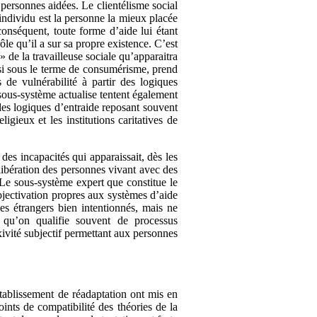
 personnes aidées. Le clientélisme social
’individu est la personne la mieux placée
conséquent, toute forme d’aide lui étant
le qu’il a sur sa propre existence. C’est
» de la travailleuse sociale qu’apparaitra
ssi sous le terme de consumérisme, prend
s de vulnérabilité à partir des logiques
sous-système actualise tentent également
des logiques d’entraide reposant souvent
gieux et les institutions caritatives de
des incapacités qui apparaissait, dès les
 libération des personnes vivant avec des
. Le sous-système expert que constitue le
bjectivation propres aux systèmes d’aide
s étrangers bien intentionnés, mais ne
 qu’on qualifie souvent de processus
ivité subjectif permettant aux personnes
tablissement de réadaptation ont mis en
ints de compatibilité des théories de la