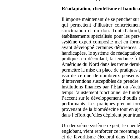
Réadaptation, clientélisme et handic
Il importe maintenant de se pencher sur
qui permettent d’illustrer concrèteme
structuration et du don. Tout d’abord
établissements spécialisés pour les per
système expert composite met en forme
ayant développé certaines déficiences.
handicapées, le système de réadaptation
pratiques en découlant, la tendance à 
Amérique du Nord dans les trente dernièr
permettre la mise en place de pratiques 
issu de ce que de nombreux penseurs o
d’interventions susceptibles de prendre 
institutions financés par l’État où s’a
temps l’ajustement fonctionnel de l’indi
l’accent sur le développement d’outils e
performants. Les pratiques prenant for
provenant de la biomédecine tout en ajo
dans l’effort qu’elles déploient pour tr
Un deuxième système expert, le clienté
englobant, vient renforcer ce recentrage
et de favoritisme électoral dans l’étud