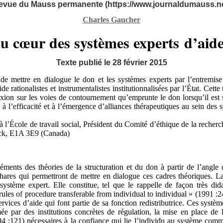
evue du Mauss permanente (https://www.journaldumauss.ne
Charles Gaucher
u cœur des systèmes experts d’aide
Texte publié le 28 février 2015
 de mettre en dialogue le don et les systèmes experts par l’entremis
ide rationalistes et instrumentalistes institutionnalisées par l’État. Cett
ion sur les voies de contournement qu’emprunte le don lorsqu’il est s
à l’efficacité et à l’émergence d’alliances thérapeutiques au sein des
 l’École de travail social, Président du Comité d’éthique de la recherc
k, E1A 3E9 (Canada)
léments des théories de la structuration et du don à partir de l’angle d
hares qui permettront de mettre en dialogue ces cadres théoriques. La
 système expert. Elle constitue, tel que le rappelle de façon très did
les of procedure transferable from individual to individual » (1991 :24
ervices d’aide qui font partie de sa fonction redistributrice. Ces syst
mée par des institutions concrètes de régulation, la mise en place de
4 :121) nécessaires à la confiance qui lie l’individu au système comm