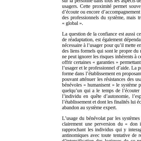
sur la personne dans tous les aspects d
usagers. Cette proximité permet souven
d’écoute ou encore d’accompagnement d
des professionnels du système, mais t
« global ».
La question de la confiance est aussi ce
de réadaptation, est également dépendan
nécessaire à l’usager pour qu’il mette e
des liens formels qui sont le propre du 
ne peut ignorer les risques inhérents à 
offrir certaines « garanties » permettan
l’usager et le professionnel d’aide. La 
forme dans l’établissement en proposant
pouvant atténuer les résistances des us
bénévoles « humanisent » le système pa
quelqu’un qui a le temps de l’écouter
l’individu en quête d’autonomie, l’e
l’établissement et dont les finalités lui 
abandon au système expert.
L’usage du bénévolat par les systèmes 
clairement une perversion du « don in
rapprochant les individus qui y intera
antinomiques avec toute tentative de r
d’intensification des logiques de co-p