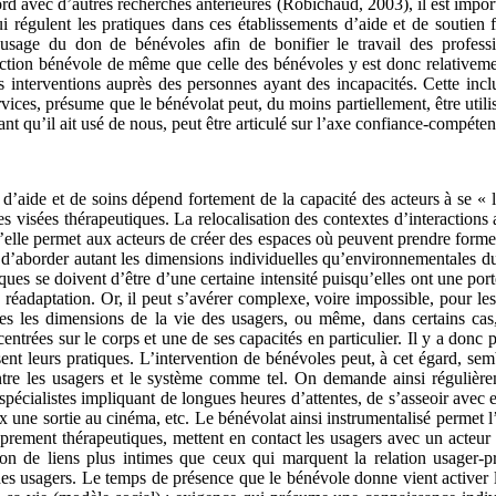
ord avec d’autres recherches antérieures (Robichaud, 2003), il est importa
i régulent les pratiques dans ces établissements d’aide et de soutien f
usage du don de bénévoles afin de bonifier le travail des profession
ction bénévole de même que celle des bénévoles y est donc relativement
 interventions auprès des personnes ayant des incapacités. Cette inclu
vices, présume que le bénévolat peut, du moins partiellement, être utilis
vant qu’il ait usé de nous, peut être articulé sur l’axe confiance-compét
’aide et de soins dépend fortement de la capacité des acteurs à se « la
es visées thérapeutiques. La relocalisation des contextes d’interactions
’elle permet aux acteurs de créer des espaces où peuvent prendre forme
sir d’aborder autant les dimensions individuelles qu’environnementales 
iques se doivent d’être d’une certaine intensité puisqu’elles ont une por
 réadaptation. Or, il peut s’avérer complexe, voire impossible, pour l
tes les dimensions de la vie des usagers, ou même, dans certains cas
centrées sur le corps et une de ses capacités en particulier. Il y a don
isent leurs pratiques. L’intervention de bénévoles peut, à cet égard, se
ntre les usagers et le système comme tel. On demande ainsi réguliè
pécialistes impliquant de longues heures d’attentes, de s’asseoir avec 
ux une sortie au cinéma, etc. Le bénévolat ainsi instrumentalisé permet
prement thérapeutiques, mettent en contact les usagers avec un acteur
tion de liens plus intimes que ceux qui marquent la relation usager-
es usagers. Le temps de présence que le bénévole donne vient activer 