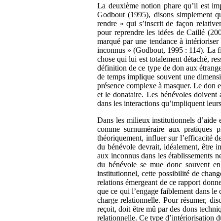
La deuxième notion phare qu’il est impo
Godbout (1995), disons simplement que 
rendre » qui s’inscrit de façon relativ
pour reprendre les idées de Caillé (200
marqué par une tendance à intérioriser 
inconnus » (Godbout, 1995 : 114). La f
chose qui lui est totalement détaché, re
définition de ce type de don aux étrang
de temps implique souvent une dimension
présence complexe à masquer. Le don ent
et le donataire. Les bénévoles doivent a
dans les interactions qu’impliquent leurs
Dans les milieux institutionnels d’aide
comme surnuméraire aux pratiques pr
théoriquement, influer sur l’efficacité
du bénévole devrait, idéalement, être in
aux inconnus dans les établissements ne
du bénévole se mue donc souvent en u
institutionnel, cette possibilité de ch
relations émergeant de ce rapport donne
que ce qui l’engage faiblement dans le cy
charge relationnelle. Pour résumer, dis
reçoit, doit être mû par des dons techni
relationnelle. Ce type d’intériorisation