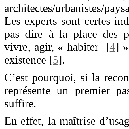
architectes/urbanistes/pays
Les experts sont certes in
pas dire à la place des 
vivre, agir, « habiter
[
4
]
» 
existence
[
5
]
.
C’est pourquoi, si la reco
représente un premier pas
suffire.
En effet, la maîtrise d’usa