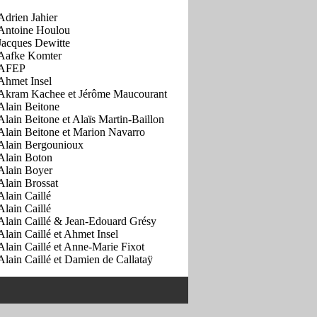
Adrien Jahier
Antoine Houlou
Jacques Dewitte
Aafke Komter
AFEP
Ahmet Insel
Akram Kachee et Jérôme Maucourant
Alain Beitone
Alain Beitone et Alaïs Martin-Baillon
Alain Beitone et Marion Navarro
Alain Bergounioux
Alain Boton
Alain Boyer
Alain Brossat
Alain Caillé
Alain Caillé
Alain Caillé & Jean-Edouard Grésy
Alain Caillé et Ahmet Insel
Alain Caillé et Anne-Marie Fixot
Alain Caillé et Damien de Callataÿ