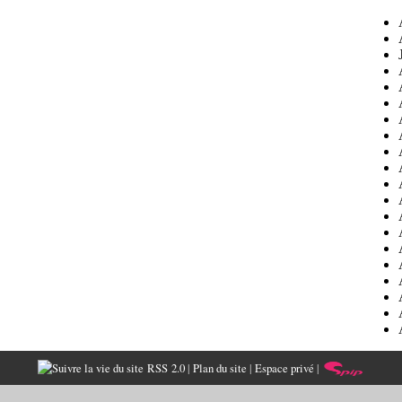
RSS 2.0
|
Plan du site
|
Espace privé
|