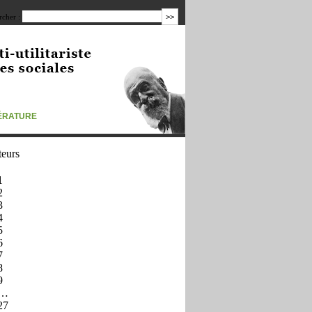
cher :
TÉRATURE
teurs
1
2
3
4
5
6
7
8
9
…
27