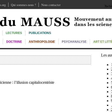
.org
Qui sommes-nous ?
Nous contacter
Recher
LECTURES
PUBLICATIONS
DOCTRINE
ANTHROPOLOGIE
PSYCHANALYSE
ART ET LIT
Les au
ienne : l’illusion capitalocentriste