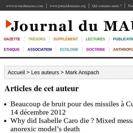
www.revuedumauss.com
www.jornaldomauss.org
Qui sommes-nous ?
Nou
GAZETTE
TRÉSORS
SUPPLÉMENT
LECTURES
PUBLICATI
ETHIQUE
ASSOCIATION
ECOLOGIE
DOCTRINE
ANTHROPO
Accueil
>
Les auteurs
> Mark Anspach
Articles de cet auteur
Beaucoup de bruit pour des missiles à C
14 décembre 2012
Why did Isabelle Caro die ? Mixed mess
anorexic model’s death