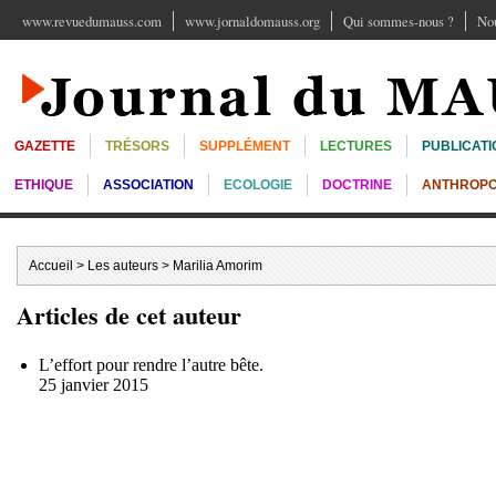
www.revuedumauss.com
www.jornaldomauss.org
Qui sommes-nous ?
Nou
GAZETTE
TRÉSORS
SUPPLÉMENT
LECTURES
PUBLICATI
ETHIQUE
ASSOCIATION
ECOLOGIE
DOCTRINE
ANTHROPO
Accueil
>
Les auteurs
> Marilia Amorim
Articles de cet auteur
L’effort pour rendre l’autre bête.
25 janvier 2015