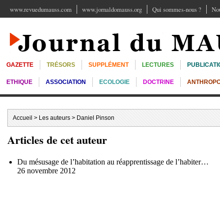
www.revuedumauss.com
www.jornaldomauss.org
Qui sommes-nous ?
Nou
GAZETTE
TRÉSORS
SUPPLÉMENT
LECTURES
PUBLICATI
ETHIQUE
ASSOCIATION
ECOLOGIE
DOCTRINE
ANTHROPO
Accueil
>
Les auteurs
> Daniel Pinson
Articles de cet auteur
Du mésusage de l’habitation au réapprentissage de l’habiter…
26 novembre 2012