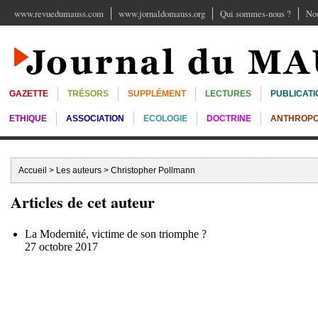
www.revuedumauss.com
www.jornaldomauss.org
Qui sommes-nous ?
Nou
GAZETTE
TRÉSORS
SUPPLÉMENT
LECTURES
PUBLICATI
ETHIQUE
ASSOCIATION
ECOLOGIE
DOCTRINE
ANTHROPO
Accueil
>
Les auteurs
> Christopher Pollmann
Articles de cet auteur
La Modernité, victime de son triomphe ?
27 octobre 2017